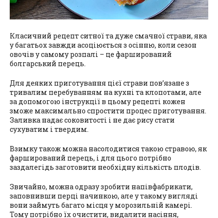
Класичний рецепт ситної та дуже смачної страви, яка
у багатьох завжди асоціюється з осінню, коли сезон
овочів у самому розпалі – це фарширований
болгарський перець.
Для деяких приготування цієї страви пов’язане з
тривалим перебуванням на кухні та клопотами, але
за допомогою інструкції в цьому рецепті кожен
зможе максимально спростити процес приготування.
Заливка надає соковитості і не дає рису стати
сухуватим і твердим.
Взимку також можна насолодитися такою стравою, як
фарширований перець, і для цього потрібно
заздалегідь заготовити необхідну кількість плодів.
Звичайно, можна одразу зробити напівфабрикати,
заповнивши перці начинкою, але у такому вигляді
вони займуть багато місця у морозильній камері.
Тому потрібно їх очистити, видалити насіння,