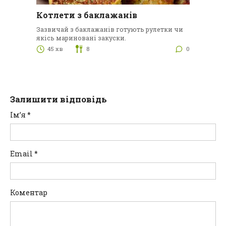
Котлети з баклажанів
Зазвичай з баклажанів готують рулетки чи
якісь мариновані закуски.
45 хв
8
0
Залишити відповідь
Ім’я
*
Email
*
Коментар