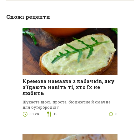
Схожі рецепти
Кремова намазка з кабачків, яку
з’їдають навіть ті, хто їх не
любить
Шукаєте щось просте, бюджетне й смачне
для бутербродів?
30 хв
15
0