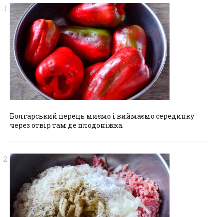
Болгарський перець миємо і виймаємо серединку
через отвір там де плодоніжка.