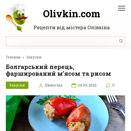
Перейти
до
Olivkin.com
вмісту
Рецепти від містера Олівкіна
Пошук:
Головна
»
Закуски
Болгарський перець,
фарширований м’ясом та рисом
Закуски
Ekaterina
04.09.2022
0