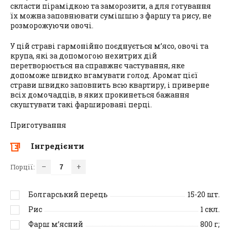
скласти пірамідкою та заморозити, а для готування
їх можна заповнювати сумішшю з фаршу та рису, не
розморожуючи овочі.
У цій страві гармонійно поєднується м’ясо, овочі та
крупа, які за допомогою нехитрих дій
перетворюється на справжнє частування, яке
допоможе швидко вгамувати голод. Аромат цієї
страви швидко заповнить всю квартиру, і приверне
всіх домочадців, в яких прокинеться бажання
скуштувати такі фаршировані перці.
Приготування
Інгредієнти
–
+
Порції:
Болгарський перець
15-20
шт.
Рис
1
скл.
Фарш м’ясний
800
г;