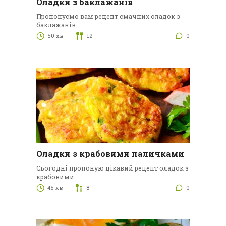
Оладки з баклажанів
Пропонуємо вам рецепт смачних оладок з
баклажанів.
50 хв
12
0
Оладки з крабовими паличками
Сьогодні пропоную цікавий рецепт оладок з
крабовими
45 хв
8
0