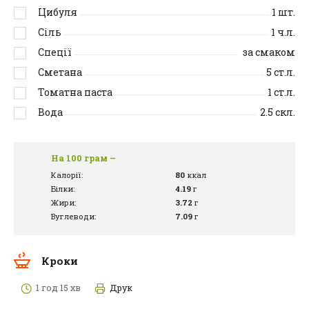
Цибуля
1
шт.
Сіль
1
ч.л.
Спеції
за смаком
Сметана
5
ст.л.
Томатна паста
1
ст.л.
Вода
2.5
скл.
На 100 грам –
Калорії:
80
ккал
Білки:
4.19
г
Жири:
3.72
г
Вуглеводи:
7.09
г
Кроки
1 год 15 хв
Друк