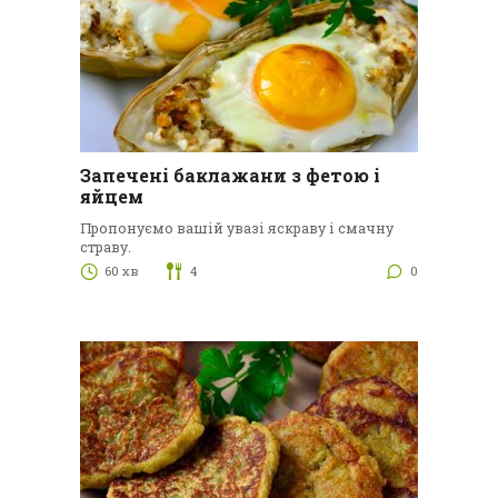
Запечені баклажани з фетою і
яйцем
Пропонуємо вашій увазі яскраву і смачну
страву.
60 хв
4
0