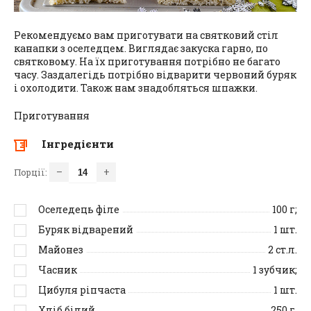
Рекомендуємо вам приготувати на святковий стіл
канапки з оселедцем. Виглядає закуска гарно, по
святковому. На їх приготування потрібно не багато
часу. Заздалегідь потрібно відварити червоний буряк
і охолодити. Також нам знадобляться шпажки.
Приготування
Інгредієнти
–
+
Порції:
Оселедець філе
100
г;
Буряк відварений
1
шт.
Майонез
2
ст.л.
Часник
1
зубчик;
Цибуля ріпчаста
1
шт.
Хліб білий
250
г.