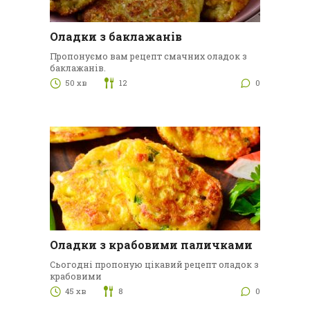
Оладки з баклажанів
Пропонуємо вам рецепт смачних оладок з
баклажанів.
50 хв
12
0
Оладки з крабовими паличками
Сьогодні пропоную цікавий рецепт оладок з
крабовими
45 хв
8
0