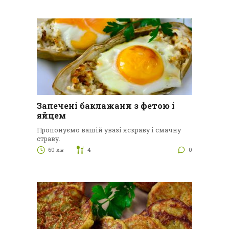
Запечені баклажани з фетою і
яйцем
Пропонуємо вашій увазі яскраву і смачну
страву.
60 хв
4
0