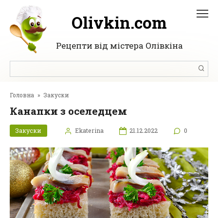
Перейти
до
Olivkin.com
вмісту
Рецепти від містера Олівкіна
Пошук:
Головна
»
Закуски
Канапки з оселедцем
Закуски
Ekaterina
21.12.2022
0