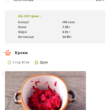
На 100 грам –
Калорії:
192
ккал
Білки:
7.05
г
Жири:
6.91
г
Вуглеводи:
24.95
г
Кроки
1 год 40 хв
Друк