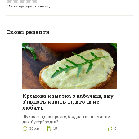
( Поки що оцінок немає )
Схожі рецепти
Кремова намазка з кабачків, яку
з’їдають навіть ті, хто їх не
любить
Шукаєте щось просте, бюджетне й смачне
для бутербродів?
30 хв
15
0