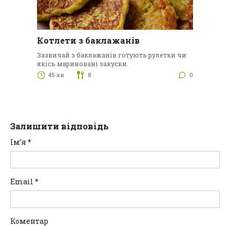
Котлети з баклажанів
Зазвичай з баклажанів готують рулетки чи
якісь мариновані закуски.
45 хв
8
0
Залишити відповідь
Ім’я
*
Email
*
Коментар