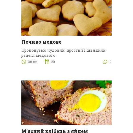
Печиво медове
Пропонуємо чудовий, простий і швидкий
рецепт медового
30 хв
20
0
М’ясний хлібець з яйцем