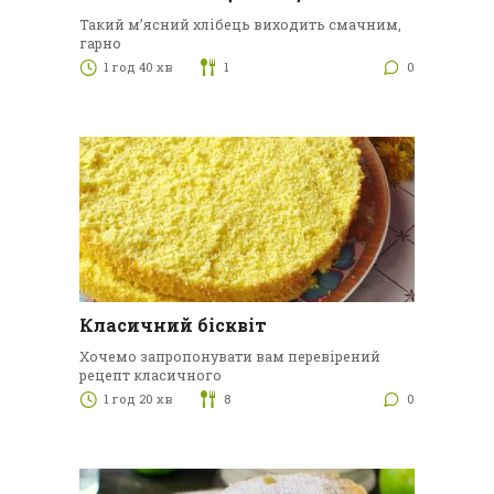
Такий м’ясний хлібець виходить смачним,
гарно
1 год 40 хв
1
0
Класичний бісквіт
Хочемо запропонувати вам перевірений
рецепт класичного
1 год 20 хв
8
0