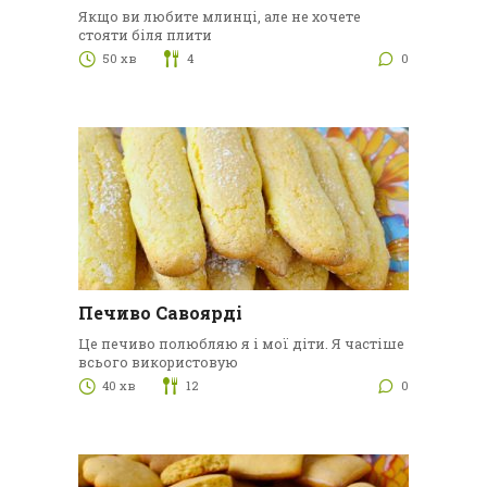
Якщо ви любите млинці, але не хочете
стояти біля плити
50 хв
4
0
Печиво Савоярді
Це печиво полюбляю я і мої діти. Я частіше
всього використовую
40 хв
12
0