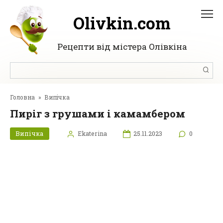
Перейти
до
Olivkin.com
вмісту
Рецепти від містера Олівкіна
Пошук:
Головна
»
Випічка
Пиріг з грушами і камамбером
Випічка
Ekaterina
25.11.2023
0