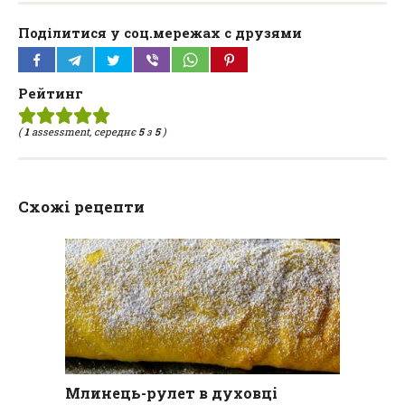
Поділитися у соц.мережах с друзями
Рейтинг
(
1
assessment, середнє
5
з
5
)
Схожі рецепти
Млинець-рулет в духовці