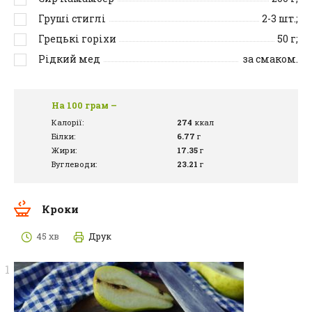
Груші стиглі
2-3
шт.;
Грецькі горіхи
50
г;
Рідкий мед
за смаком.
На 100 грам –
Калорії:
274
ккал
Білки:
6.77
г
Жири:
17.35
г
Вуглеводи:
23.21
г
Кроки
45 хв
Друк