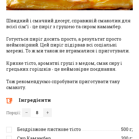
Швидкий і смачний десерт, справжній смаколик для
всієї сім’ї ‑ це пиріг з грушею та сиром камамбер.
Готується пиріг досить просто, а результат просто
неймовірний. Цей пиріг підірвав всі соціальні
мережі. То ж ми також не втрималися і приготували.
Крихке тісто, ароматні груші з медом, смак сиру і
грецьких горішків ‑ це неймовірне поєднання.
Тож рекомендуємо спробувати приготувати таку
смакоту.
Інгредієнти
–
+
Порції:
Бездрізжове листкове тісто
500
г;
Сир Камамбер
200
г;