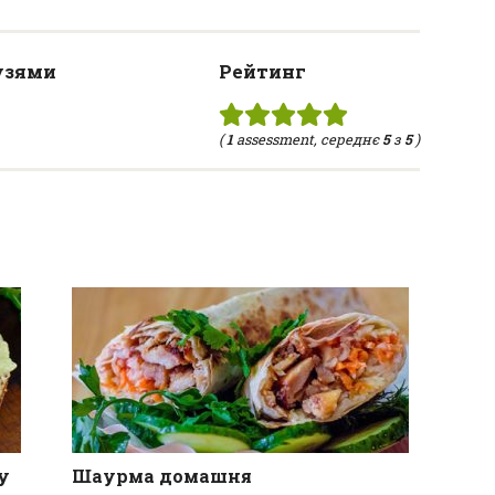
узями
Рейтинг
(
1
assessment, середнє
5
з
5
)
у
Шаурма домашня