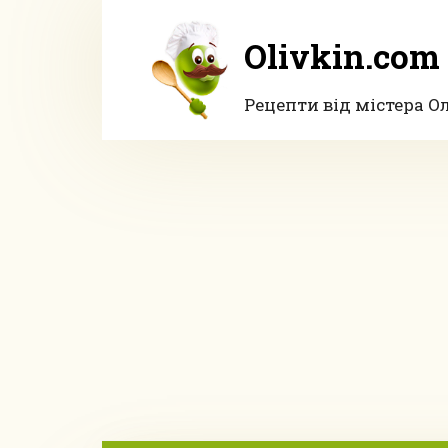
Перейти
до
Olivkin.com
вмісту
Рецепти від містера О