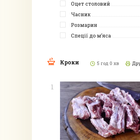
Оцет столовий
Часник
Розмарин
Спеції до м’яса
Кроки
5 год 0 хв
Др