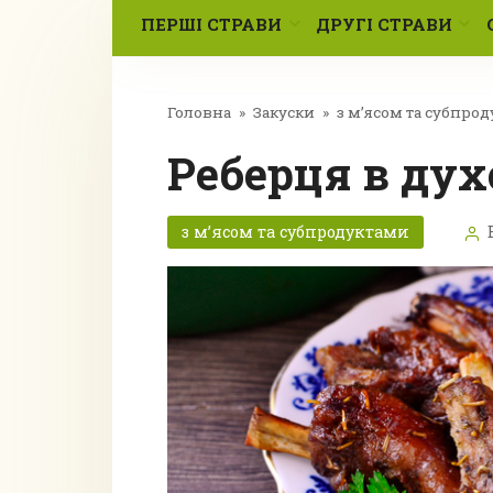
ПЕРШІ СТРАВИ
ДРУГІ СТРАВИ
Головна
»
Закуски
»
з м’ясом та субпро
Реберця в ду
з м’ясом та субпродуктами