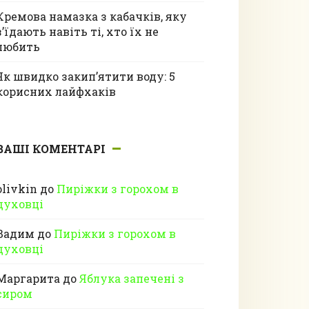
Кремова намазка з кабачків, яку
з’їдають навіть ті, хто їх не
любить
Як швидко закип’ятити воду: 5
корисних лайфхаків
ВАШІ КОМЕНТАРІ
olivkin
до
Пиріжки з горохом в
духовці
Вадим
до
Пиріжки з горохом в
духовці
Маргарита
до
Яблука запечені з
сиром