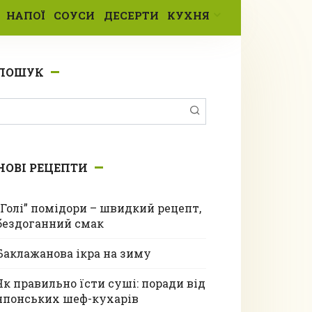
НАПОЇ
СОУСИ
ДЕСЕРТИ
КУХНЯ
ПОШУК
Пошук:
НОВІ РЕЦЕПТИ
“Голі” помідори – швидкий рецепт,
бездоганний смак
Баклажанова ікра на зиму
Як правильно їсти суші: поради від
японських шеф-кухарів