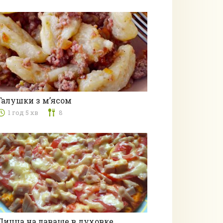
Галушки з м’ясом
1 год 5 хв
8
Вареники
Пицца на лаваше в духовке