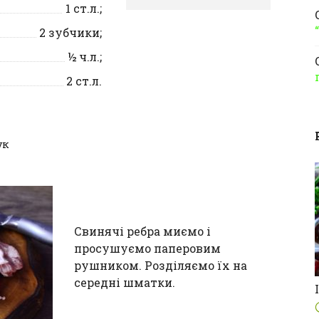
1
ст.л.;
2
зубчики;
½
ч.л.;
2
ст.л.
ук
Свинячі ребра миємо і
просушуємо паперовим
рушником. Розділяємо їх на
середні шматки.