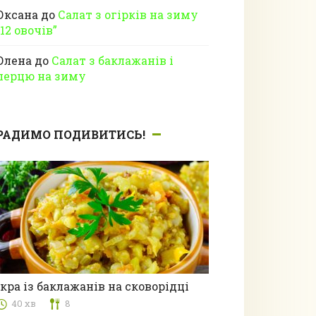
Оксана
до
Салат з огірків на зиму
“12 овочів”
Олена
до
Салат з баклажанів і
перцю на зиму
РАДИМО ПОДИВИТИСЬ!
Ікра із баклажанів на сковорідці
40 хв
8
з овочами та грибами