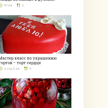
30 хв
2
Другі страви
Мастер класс по украшению
тортов – торт сердце
Випічка
4 год 0 хв
8