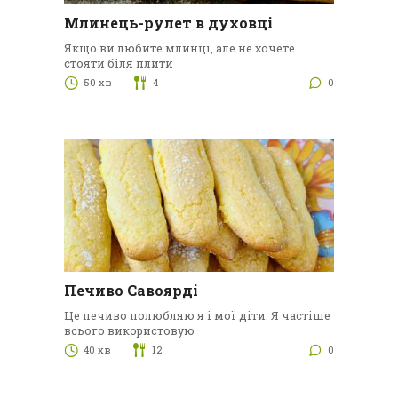
Млинець-рулет в духовці
Якщо ви любите млинці, але не хочете
стояти біля плити
50 хв
4
0
Печиво Савоярді
Це печиво полюбляю я і мої діти. Я частіше
всього використовую
40 хв
12
0