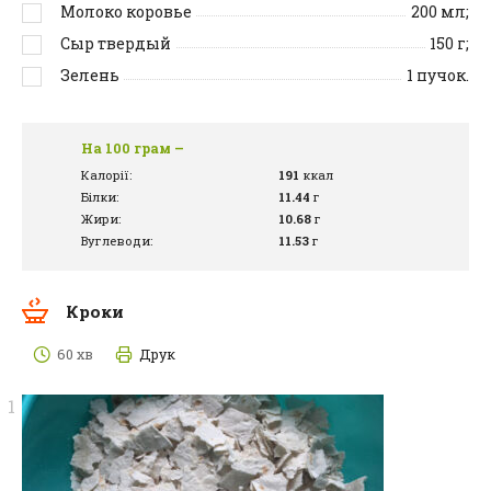
Молоко коровье
200
мл;
Сыр твердый
150
г;
Зелень
1
пучок.
На 100 грам –
Калорії:
191
ккал
Білки:
11.44
г
Жири:
10.68
г
Вуглеводи:
11.53
г
Кроки
60 хв
Друк