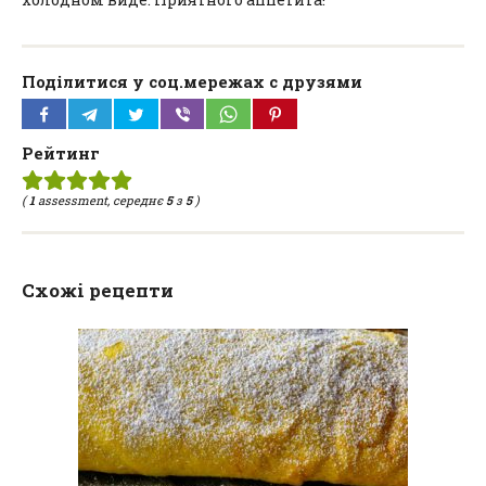
Поділитися у соц.мережах с друзями
Рейтинг
(
1
assessment, середнє
5
з
5
)
Схожі рецепти