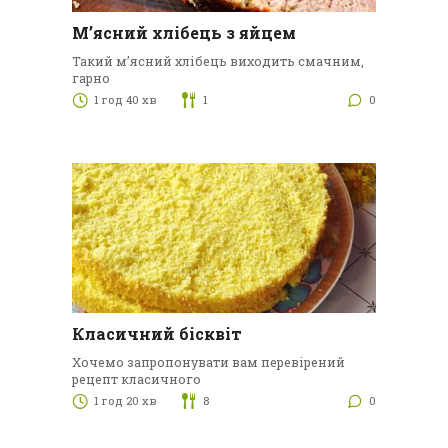
М’ясний хлібець з яйцем
Такий м’ясний хлібець виходить смачним,
гарно
1 год 40 хв
1
0
Класичний бісквіт
Хочемо запропонувати вам перевірений
рецепт класичного
1 год 20 хв
8
0