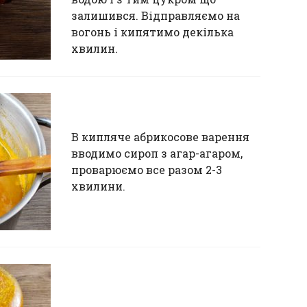
залишився. Відправляємо на
вогонь і кипятимо декілька
хвилин.
В кипляче абрикосове варення
вводимо сироп з агар-агаром,
проварюємо все разом 2-3
хвилини.