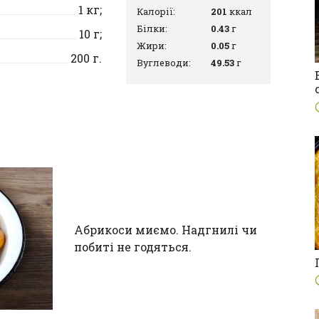
1
кг;
Калорії:
201
ккал
Білки:
0.43
г
10
г;
Жири:
0.05
г
200
г.
Вуглеводи:
49.53
г
Абрикоси миємо. Надгнилі чи
побиті не годяться.