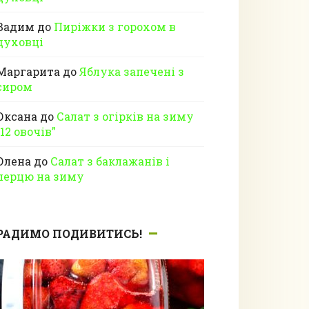
Вадим
до
Пиріжки з горохом в
духовці
Маргарита
до
Яблука запечені з
сиром
Оксана
до
Салат з огірків на зиму
“12 овочів”
Олена
до
Салат з баклажанів і
перцю на зиму
РАДИМО ПОДИВИТИСЬ!