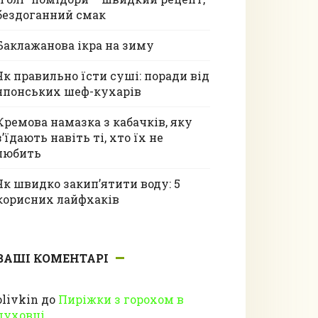
бездоганний смак
Баклажанова ікра на зиму
Як правильно їсти суші: поради від
японських шеф-кухарів
Кремова намазка з кабачків, яку
з’їдають навіть ті, хто їх не
любить
Як швидко закип’ятити воду: 5
корисних лайфхаків
ВАШІ КОМЕНТАРІ
olivkin
до
Пиріжки з горохом в
духовці