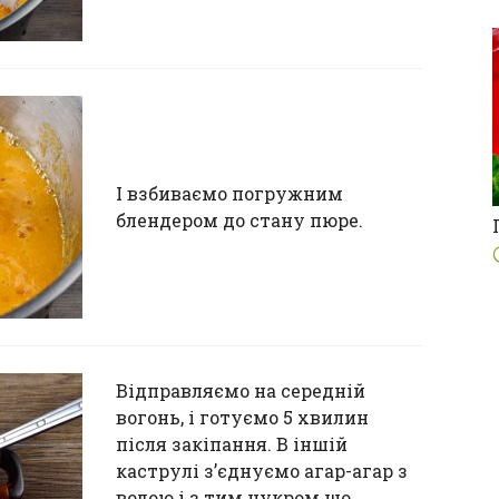
І взбиваємо погружним
блендером до стану пюре.
Відправляємо на середній
вогонь, і готуємо 5 хвилин
після закіпання. В іншій
каструлі з’єднуємо агар-агар з
водою і з тим цукром що