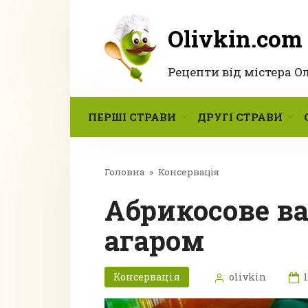
Перейти
до
Olivkin.com
вмісту
Рецепти від містера О
ПЕРШІ СТРАВИ
ДРУГІ СТРАВИ
Головна
»
Консервація
Абрикосове варення з агар-
агаром
Консервація
olivkin
1