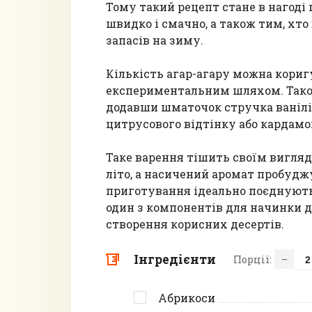
Тому такий рецепт стане в нагоді
швидко і смачно, а також тим, хт
запасів на зиму.
Кількість агар-агару можна кориг
експериментальним шляхом. Також
додавши шматочок стручка ванілі
цитрусового відтінку або кардам
Таке варення тішить своїм вигляд
літо, а насичений аромат пробудж
приготування ідеально поєднують
один з компонентів для начинки д
створення корисних десертів.
Інгредієнти
Порції:
–
Абрикоси