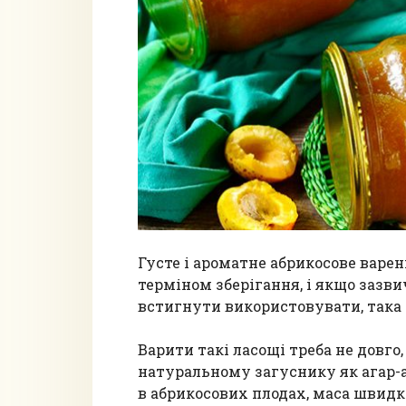
Густе і ароматне абрикосове варе
терміном зберігання, і якщо зазв
встигнути використовувати, така з
Варити такі ласощі треба не довг
натуральному загуснику як агар-а
в абрикосових плодах, маса швидко