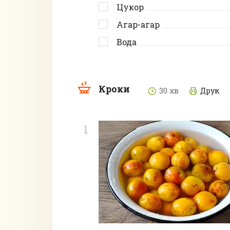
Цукор
Агар-агар
Вода
Кроки
30 хв
Друк