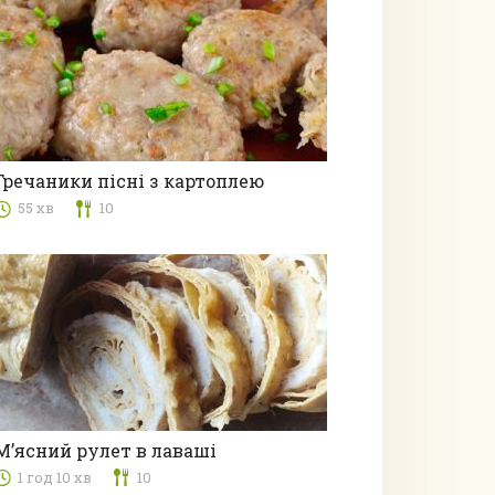
Гречаники пісні з картоплею
55 хв
10
з овочами та грибами
М’ясний рулет в лаваші
1 год 10 хв
10
з м’ясом та субпродуктами