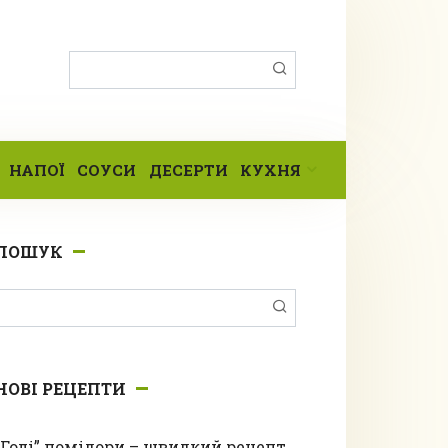
Пошук:
НАПОЇ
СОУСИ
ДЕСЕРТИ
КУХНЯ
ПОШУК
Пошук:
НОВІ РЕЦЕПТИ
“Голі” помідори – швидкий рецепт,