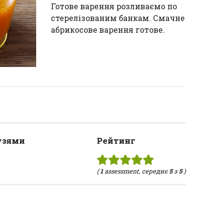
Готове варення розливаємо по
стерелізованим банкам. Смачне
абрикосове варення готове.
узями
Рейтинг
(
1
assessment, середнє
5
з
5
)