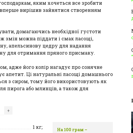
 господаркам, яким хочеться все зробити
о вперше вирішив зайнятися створенням
увати, домагаючись необхідної густоти
 змін можна піддати і смак ласощі,
ну, апельсинову цедру для надання
ону для отримання пряного присмаку.
ом, адже його колір нагадує про сонячне
ує апетит. Ці натуральні ласощі домашнього
ся з сиром, тому його використовують як
ля пирога або млинців, а також для
+
1
кг;
На 100 грам –