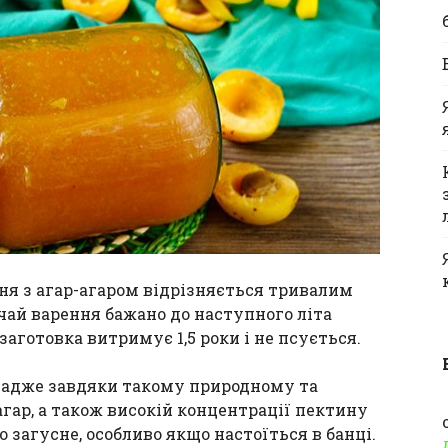
ння з агар-агаром відрізняється тривалим
ичай варення бажано до наступного літа
аготовка витримує 1,5 роки і не псується.
о, адже завдяки такому природному та
гар, а також високій концентрації пектину
 загусне, особливо якщо настоїться в банці.