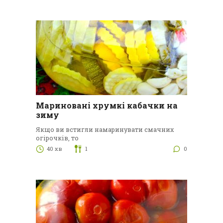
Мариновані хрумкі кабачки на
зиму
Якщо ви встигли намаринувати смачних
огірочків, то
40 хв
1
0