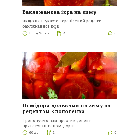
Баклажанова ікра на зиму
Якщо ви шукаєте перевірений рецепт
баклажанної ікри
1 год 30 хв
4
0
Помідори дольками на зиму за
рецептом Клопотенка
Пропонуємо вам простий рецепт
приготування помідорів
60 хв
1
0