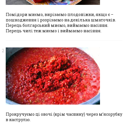
Помідори миємо, вирізаємо плодоніжки, якщо є –
пошкодження і розрізаємо на декілька шматочків.
Перець болгарський миємо, виймаємо насіння.
Перець чилі теж миємо і виймаємо насіння.
Прокручуємо ці овочі (крім часнику) через м’ясорубку
в каструлю.