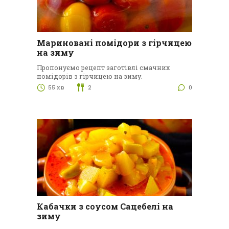
Мариновані помідори з гірчицею
на зиму
Пропонуємо рецепт заготівлі смачних
помідорів з гірчицею на зиму.
55 хв
2
0
Кабачки з соусом Сацебелі на
зиму