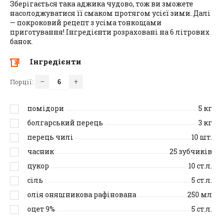
Зберігається така аджика чудово, тож ви зможете
насолоджуватися її смаком протягом усієї зими. Далі
— покроковий рецепт з усіма тонкощами
приготування! Інгредієнти розраховані на 6 літрових
банок.
Інгредієнти
–
+
Порції:
помідори
5
кг
болгарський перець
3
кг
перець чилі
10
шт.
часник
25
зубчиків
цукор
10
ст.л.
сіль
5
ст.л.
олія оняшникова рафінована
250
мл
оцет 9%
5
ст.л.