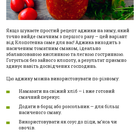
Якщо шукаєте простий рецепт аджики на зиму, який
точно вийде смачним з першого разу — цей варіант
від Клопотенка саме для вас! Аджика виходить з
насиченим томатним смаком, ідеально
збалансованою кислинкою та легкою гостринкою.
Готується без зайвого клопоту, а результат приємно
здивує навіть досвідчених господинь.
Цю аджику можна використовувати по-різному:
Намазати на свіжий хліб — і вже готовий
смачний перекус.
Додати в борщ або розсольник — для більш
насиченого смаку.
Використовувати як соус до піци, м’яса чи
овочів.