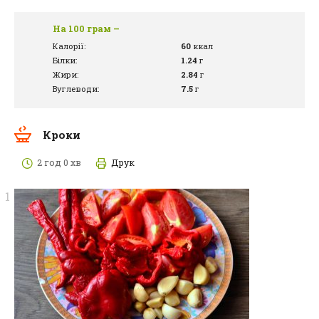
На 100 грам –
Калорії:
60
ккал
Білки:
1.24
г
Жири:
2.84
г
Вуглеводи:
7.5
г
Кроки
2 год 0 хв
Друк