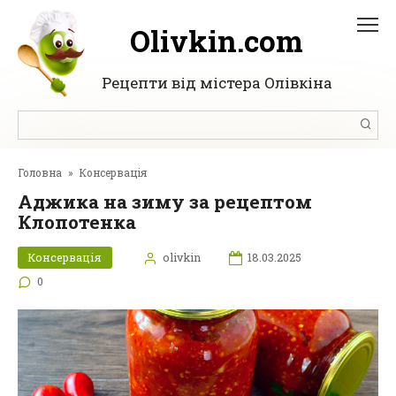
Перейти
до
Olivkin.com
вмісту
Рецепти від містера Олівкіна
Пошук:
Головна
»
Консервація
Аджика на зиму за рецептом
Клопотенка
Консервація
olivkin
18.03.2025
0