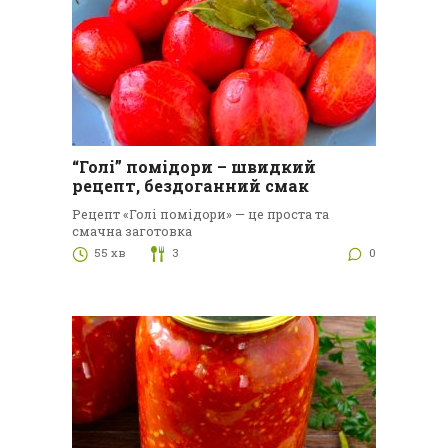
“Голі” помідори – швидкий
рецепт, бездоганний смак
Рецепт «Голі помідори» — це проста та
смачна заготовка
55 хв
3
0