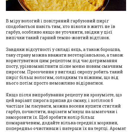
В міру вологий і повітряний гарбузовий пиріг
сподобається навіть тим, хто ніколи в житті не їв
гарбуз, особливо якщо не уточнити, звідки у цієї
випічки такий гарний темно-жовтий відтінок.
Завдяки відсутності у складі яєць, а також борошна,
таку страву можна вважати вегетаріанською, а також
користуватися цим рецептом під час дотримання
посту, урізноманітнити пісне меню новим смачним
пирогом. Просочення у вигляді сиропу робить такий
пиріг більш вологим, солодким та ніжним, що від
нього потім просто неможливо відірватися.
Якщо після випробування рецепту ви зрозумієте, що
цей варіант пирога припав до смаку, і хотілося б
частіше їм ласувати, можна восени купити стиглий
гарбуз, почистити, нарізати м’якуш на шматочки і
заморозити їх. Щоб зробити колір більш
помаранчевим, додайте кілька середніх морквин,
попередньо очистивши і натерши їх на тертці. Аромат