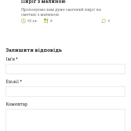
Пиріг з малиною
Пропонуємо вам дуже смачний пиріг на
сметані з малиною.
55 хв
8
0
Залишити відповідь
Ім’я
*
Email
*
Коментар