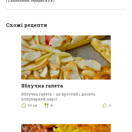
(
1
assessment, середнє
5
з
5
)
Схожі рецепти
Яблучна галета
Яблучна галета – це простий і досить
популярний пиріг.
50 хв
8
0