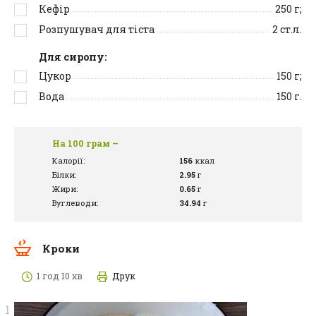
Кефір
250
г;
Розпушувач для тіста
2
ст.л.
Для сиропу:
Цукор
150
г;
Вода
150
г.
На 100 грам –
Калорії:
156
ккал
Білки:
2.95
г
Жири:
0.65
г
Вуглеводи:
34.94
г
Кроки
1 год 10 хв
Друк