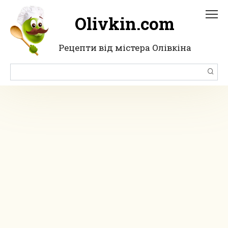
Перейти
до
Olivkin.com
вмісту
Рецепти від містера Олівкіна
Пошук: