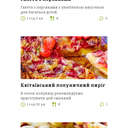
Галета з персиками є улюбленою випічкою
для багатьох дітей.
1 год 5 хв
8
0
Квітаївський полуничний пиріг
В сезон полуниці рекомендуємо
приготувати цей смачний
1 год 50 хв
8
1