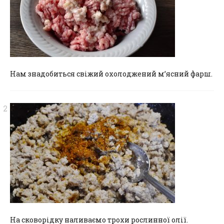
Нам знадобиться свіжий охолоджений м’ясний фарш.
На сковорідку наливаємо трохи рослинної олії.