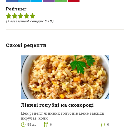
Рейтинг
(
1
assessment, середнє
5
з
5
)
Схожі рецепти
Ліниві голубці на сковороді
Цей рецепт лінивих голубців мене завжди
виручає, коли
55 хв
6
0