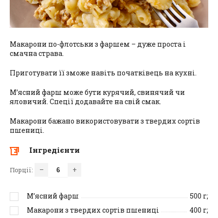
Макарони по-флотськи з фаршем – дуже проста і
смачна страва.
Приготувати її зможе навіть початківець на кухні.
М’ясний фарш може бути курячий, свинячий чи
яловичий. Спеції додавайте на свій смак.
Макарони бажано використовувати з твердих сортів
пшениці.
Інгредієнти
–
+
Порції:
М’ясний фарш
500
г;
Макарони з твердих сортів пшениці
400
г;