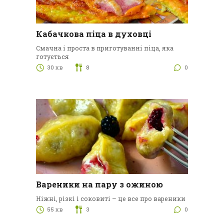
Кабачкова піца в духовці
Смачна і проста в приготуванні піца, яка
готується
30 хв
8
0
Вареники на пару з ожиною
Ніжні, різкі і соковиті – це все про вареники
55 хв
3
0