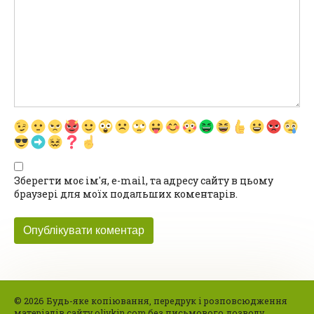
Зберегти моє ім'я, e-mail, та адресу сайту в цьому
браузері для моїх подальших коментарів.
© 2026 Будь-яке копіювання, передрук і розповсюдження
матеріалів сайту olivkin.com без письмового дозволу