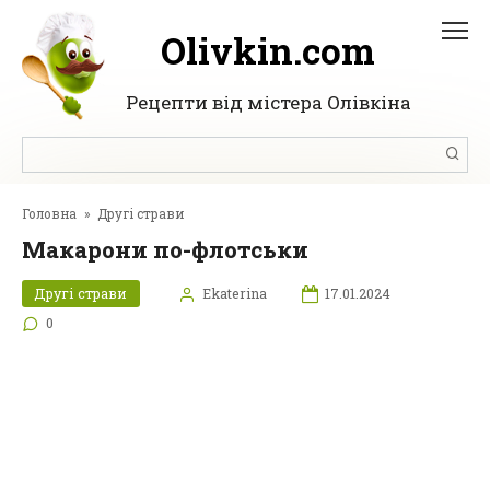
Перейти
до
Olivkin.com
вмісту
Рецепти від містера Олівкіна
Пошук:
Головна
»
Другі страви
Макарони по-флотськи
Другі страви
Ekaterina
17.01.2024
0