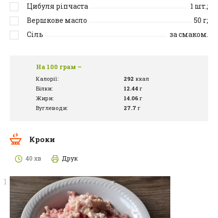
Цибуля ріпчаста
1
шт.;
Вершкове масло
50
г;
Сіль
за смаком.
На 100 грам –
Калорії:
292
ккал
Білки:
12.44
г
Жири:
14.06
г
Вуглеводи:
27.7
г
Кроки
40 хв
Друк