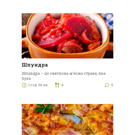
Шпундра
Шпундра – це святкова м’ясна страва, яка
була
1 год 30 хв
6
0