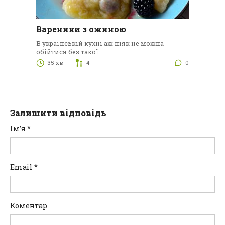
Вареники з ожиною
В українській кухні аж ніяк не можна
обійтися без такої
35 хв
4
0
Залишити відповідь
Ім’я
*
Email
*
Коментар