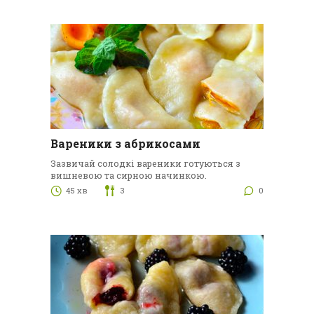
Вареники з абрикосами
Зазвичай солодкі вареники готуються з
вишневою та сирною начинкою.
45 хв
3
0