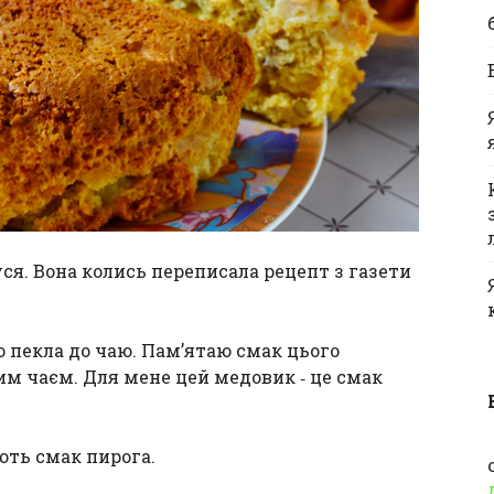
ся. Вона колись переписала рецепт з газети
го пекла до чаю. Пам’ятаю смак цього
им чаєм. Для мене цей медовик ‑ це смак
ють смак пирога.