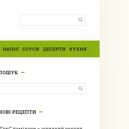
Пошук:
НАПОЇ
СОУСИ
ДЕСЕРТИ
КУХНЯ
ПОШУК
Пошук:
НОВІ РЕЦЕПТИ
“Голі” помідори – швидкий рецепт,