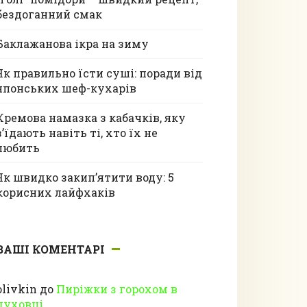
бездоганний смак
Баклажанова ікра на зиму
Як правильно їсти суші: поради від
японських шеф-кухарів
Кремова намазка з кабачків, яку
з’їдають навіть ті, хто їх не
любить
Як швидко закип’ятити воду: 5
корисних лайфхаків
ВАШІ КОМЕНТАРІ
olivkin
до
Пиріжки з горохом в
духовці