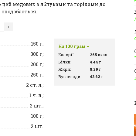
 цей медовик з яблуками та горіхами до
о сподобається.
+
150
г;
На 100 грам –
300
г;
Калорії:
265
ккал
Білки:
4.44
г
200
г;
Жири:
8.29
г
250
г;
Вуглеводи:
43.62
г
2
ст. л.;
1
ч. л.;
2
шт.;
100
г;
2
шт.