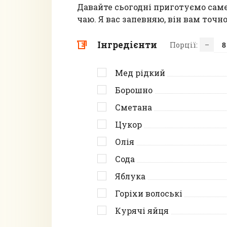
Давайте сьогодні приготуємо саме
чаю. Я вас запевняю, він вам точн
Інгредієнти
Порції:
–
Мед рідкий
Борошно
Сметана
Цукор
Олія
Сода
Яблука
Горіхи волоські
Курячі яйця