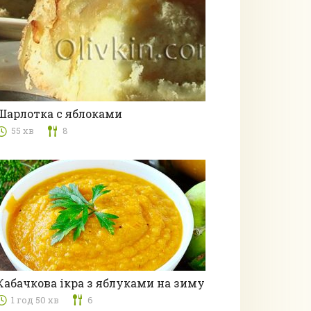
Шарлотка с яблоками
55 хв
8
Випічка
Кабачкова ікра з яблуками на зиму
1 год 50 хв
6
Консервація