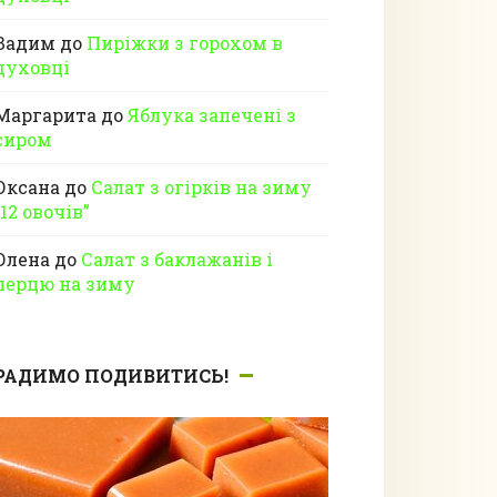
Вадим
до
Пиріжки з горохом в
духовці
Маргарита
до
Яблука запечені з
сиром
Оксана
до
Салат з огірків на зиму
“12 овочів”
Олена
до
Салат з баклажанів і
перцю на зиму
РАДИМО ПОДИВИТИСЬ!