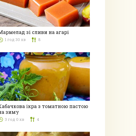
Мармелад зі сливи на агарі
1 год 30 хв
8
Десерти
Кабачкова ікра з томатною пастою
на зиму
Консервація
3 год 0 хв
4