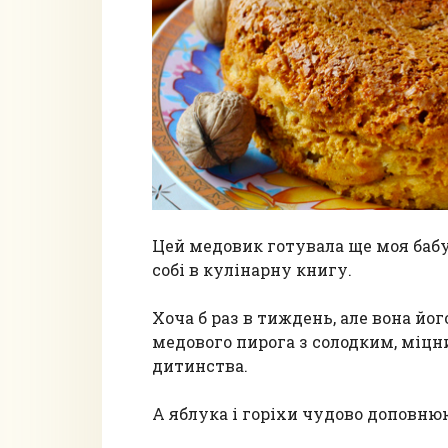
Цей медовик готувала ще моя бабу
собі в кулінарну книгу.
Хоча б раз в тиждень, але вона йо
медового пирога з солодким, міцн
дитинства.
А яблука і горіхи чудово доповню