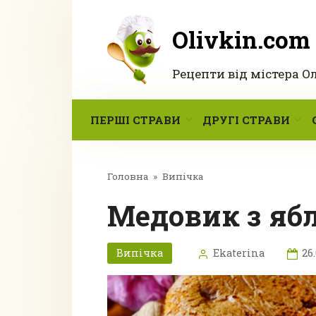
Перейти
до
Olivkin.com
вмісту
Рецепти від містера О
ПЕРШІ СТРАВИ
ДРУГІ СТРАВИ
Головна
»
Випічка
Медовик з я
Випічка
Ekaterina
26