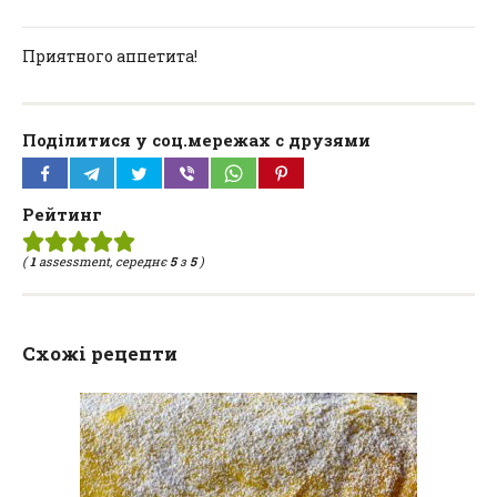
Приятного аппетита!
Поділитися у соц.мережах с друзями
Рейтинг
(
1
assessment, середнє
5
з
5
)
Схожі рецепти