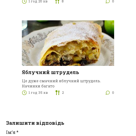
1 год 20 хв
8
0
Яблучний штрудель
Це дуже смачний яблучний штрудель.
Начинки багато
1 год 35 хв
2
0
Залишити відповідь
Ім’я
*