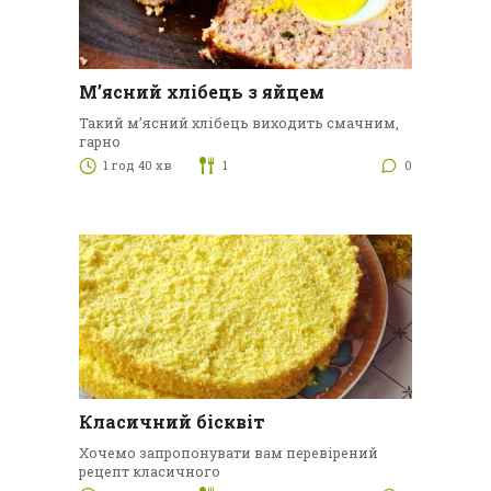
М’ясний хлібець з яйцем
Такий м’ясний хлібець виходить смачним,
гарно
1 год 40 хв
1
0
Класичний бісквіт
Хочемо запропонувати вам перевірений
рецепт класичного