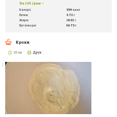
На 100 грам –
Калорії:
399
ккал
Білки:
3.72
г
Жири:
18.52
г
Вуглеводи:
54.73
г
Кроки
25 хв
Друк