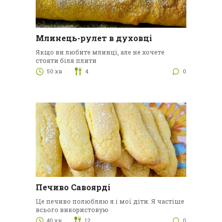
Млинець-рулет в духовці
Якщо ви любите млинці, але не хочете
стояти біля плити
50 хв
4
0
Печиво Савоярді
Це печиво полюбляю я і мої діти. Я частіше
всього використовую
40 хв
12
0