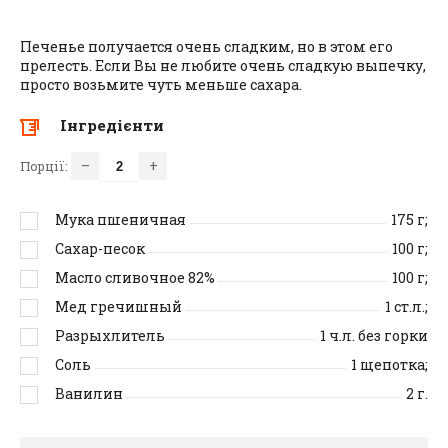
Печенье получается очень сладким, но в этом его
прелесть. Если Вы не любите очень сладкую выпечку,
просто возьмите чуть меньше сахара.
Інгредієнти
–
+
Порції:
Мука пшеничная
175
г;
Сахар-песок
100
г;
Масло сливочное 82%
100
г;
Мед гречишный
1
ст.л.;
Разрыхлитель
1
ч.л. без горки
Соль
1
щепотка;
Ванилин
2
г.