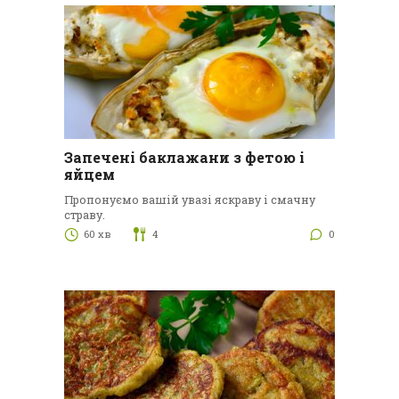
Запечені баклажани з фетою і
яйцем
Пропонуємо вашій увазі яскраву і смачну
страву.
60 хв
4
0