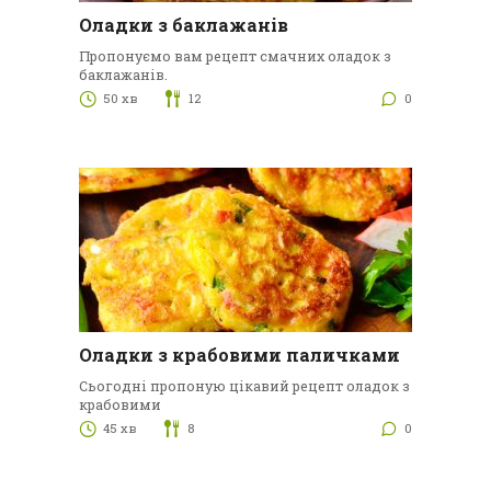
Оладки з баклажанів
Пропонуємо вам рецепт смачних оладок з
баклажанів.
50 хв
12
0
Оладки з крабовими паличками
Сьогодні пропоную цікавий рецепт оладок з
крабовими
45 хв
8
0