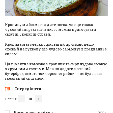
Кропиву ми боїмося з дитинства. Але це також
чудовий інгредієнт, з якого можна приготувати
смачні і корисні страви.
Кропива має злегка гіркуватий присмак, дещо
схожий на рукколу, що чудово гармонує в поєднанні з
сиром.
Ця пікантна намазка з кропиви та сиру чудово смакує
з хрумкими тостами. Можна додати на такий
бутерброд шматочок червоної рибки ‑ і це буде ваш
ідеальний сніданок.
Інгредієнти
–
+
Порції:
Кисломолочний сир
300
г;