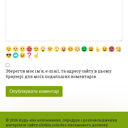
Зберегти моє ім'я, e-mail, та адресу сайту в цьому
браузері для моїх подальших коментарів.
© 2026 Будь-яке копіювання, передрук і розповсюдження
матеріалів сайту olivkin.com без письмового дозволу