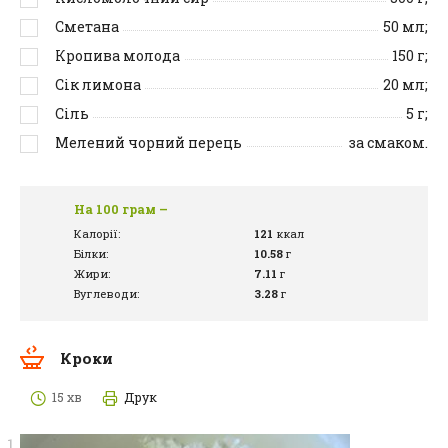
Сметана
50
мл;
Кропива молода
150
г;
Сік лимона
20
мл;
Сіль
5
г;
Мелений чорний перець
за смаком.
На 100 грам –
Калорії:
121
ккал
Білки:
10.58
г
Жири:
7.11
г
Вуглеводи:
3.28
г
Кроки
15 хв
Друк