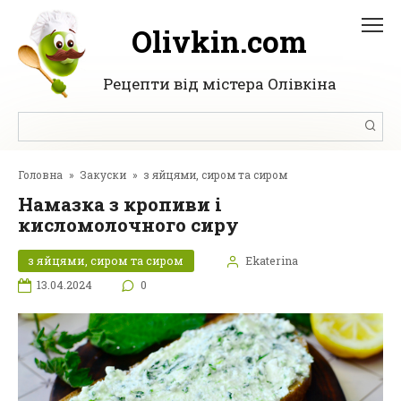
Перейти
до
Olivkin.com
вмісту
Рецепти від містера Олівкіна
Пошук:
Головна
»
Закуски
»
з яйцями, сиром та сиром
Намазка з кропиви і
кисломолочного сиру
з яйцями, сиром та сиром
Ekaterina
13.04.2024
0