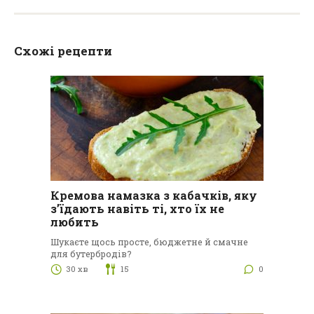
Схожі рецепти
Кремова намазка з кабачків, яку
з’їдають навіть ті, хто їх не
любить
Шукаєте щось просте, бюджетне й смачне
для бутербродів?
30 хв
15
0