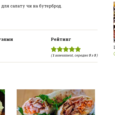
для салату чи на бутерброд.
узями
Рейтинг
(
1
assessment, середнє
5
з
5
)