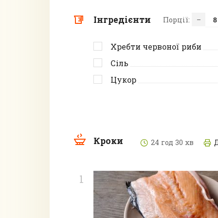
Інгредієнти
Порції:
–
Хребти червоної риби
Сіль
Цукор
Кроки
24 год 30 хв