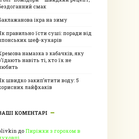
бездоганний смак
Баклажанова ікра на зиму
Як правильно їсти суші: поради від
японських шеф-кухарів
Кремова намазка з кабачків, яку
з’їдають навіть ті, хто їх не
любить
Як швидко закип’ятити воду: 5
корисних лайфхаків
ВАШІ КОМЕНТАРІ
olivkin
до
Пиріжки з горохом в
духовці