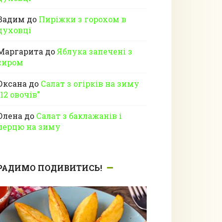
Вадим
до
Пиріжки з горохом в
духовці
Маргарита
до
Яблука запечені з
сиром
Оксана
до
Салат з огірків на зиму
“12 овочів”
Олена
до
Салат з баклажанів і
перцю на зиму
РАДИМО ПОДИВИТИСЬ!