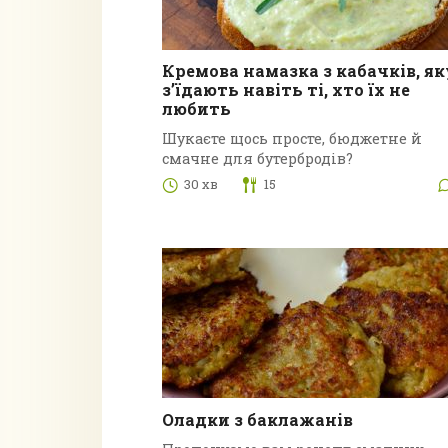
Кремова намазка з кабачків, як
з’їдають навіть ті, хто їх не
любить
Шукаєте щось просте, бюджетне й
смачне для бутербродів?
30 хв
15
Оладки з баклажанів