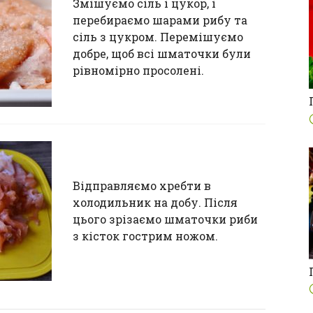
Змішуємо сіль і цукор, і
перебираємо шарами рибу та
сіль з цукром. Перемішуємо
добре, щоб всі шматочки були
рівномірно просолені.
Відправляємо хребти в
холодильник на добу. Після
цього зрізаємо шматочки риби
з кісток гострим ножом.