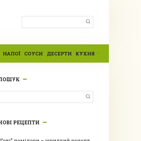
Пошук:
НАПОЇ
СОУСИ
ДЕСЕРТИ
КУХНЯ
ПОШУК
Пошук:
НОВІ РЕЦЕПТИ
“Голі” помідори – швидкий рецепт,