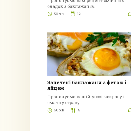
Пропонуємо вам рецепт смачних
оладок з баклажанів.
50 хв
12
Запечені баклажани з фетою і
яйцем
Пропонуємо вашій увазі яскраву і
смачну страву.
60 хв
4