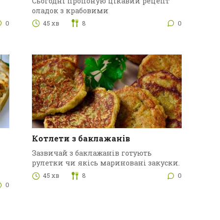
Сьогодні пропоную цікавий рецепт
оладок з крабовими
0
45 хв
8
0
Котлети з баклажанів
Зазвичай з баклажанів готують
рулетки чи якісь мариновані закуски.
45 хв
8
0
0