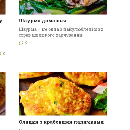
у
Шаурма домашня
Шаурма – це одна з найулюбленіших
страв швидкого харчування
0
0
Оладки з крабовими паличками