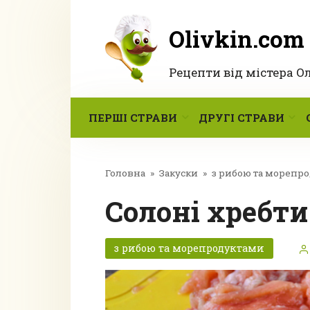
Перейти
до
Olivkin.com
вмісту
Рецепти від містера О
ПЕРШІ СТРАВИ
ДРУГІ СТРАВИ
Головна
»
Закуски
»
з рибою та морепр
Солоні хребт
з рибою та морепродуктами