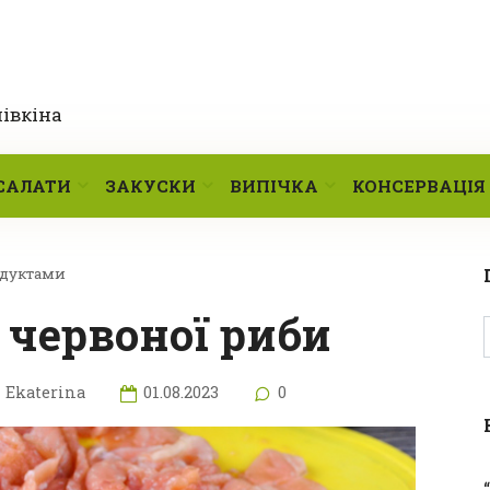
лівкіна
САЛАТИ
ЗАКУСКИ
ВИПІЧКА
КОНСЕРВАЦІЯ
одуктами
и червоної риби
Ekaterina
01.08.2023
0