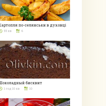
Картопля по-селянськи в духовці
55 хв
6
Другі страви
Шоколадный бисквит
1 год 10 хв
10
Випічка