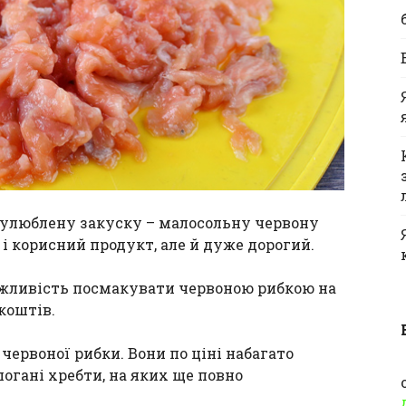
улюблену закуску – малосольну червону
і корисний продукт, але й дуже дорогий.
ожливість посмакувати червоною рибкою на
коштів.
ервоної рибки. Вони по ціні набагато
огані хребти, на яких ще повно