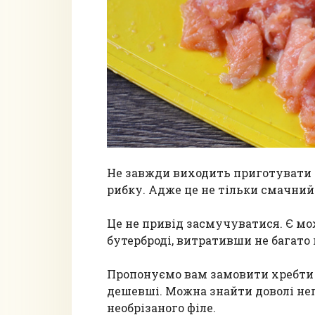
Не завжди виходить приготувати 
рибку. Адже це не тільки смачний 
Це не привід засмучуватися. Є м
бутерброді, витративши не багато 
Пропонуємо вам замовити хребти ч
дешевші. Можна знайти доволі неп
необрізаного філе.