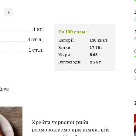
+
1
кг;
На 100 грам –
3
ст.л.;
Калорії:
136
ккал
Білки:
17.76
г
1
ст.л.
Жири:
5.65
г
Вуглеводи:
2.24
г
Друк
Хребти червоної риби
розморожуємо при кімнатній