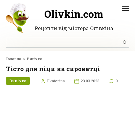
Перейти
до
Olivkin.com
вмісту
Рецепти від містера Олівкіна
Пошук:
Головна
»
Випічка
Тісто для піци на сироватці
Випічка
Ekaterina
23.03.2023
0