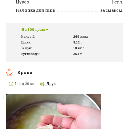
Цукор
1
ст.л.
Начинка для піци
за смаком.
На 100 грам –
Калорії:
269
ккал
Білки:
9.12
г
Жири:
10.42
г
Вуглеводи:
35.1
г
Кроки
1 год 20 хв
Друк