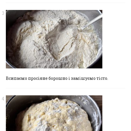
Всипаємо просіяне борошно і замішуємо тісто.