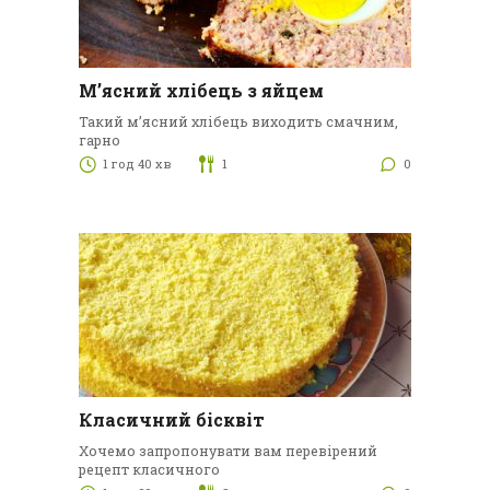
М’ясний хлібець з яйцем
Такий м’ясний хлібець виходить смачним,
гарно
1 год 40 хв
1
0
Класичний бісквіт
Хочемо запропонувати вам перевірений
рецепт класичного