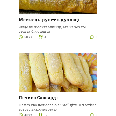
Млинець-рулет в духовці
Якщо ви любите млинці, але не хочете
стояти біля плити
50 хв
4
0
Печиво Савоярді
Це печиво полюбляю я і мої діти. Я частіше
всього використовую
40 хв
12
0