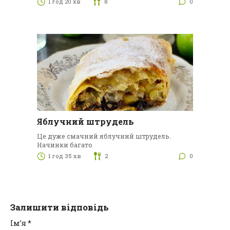
1 год 20 хв
8
0
Яблучний штрудель
Це дуже смачний яблучний штрудель.
Начинки багато
1 год 35 хв
2
0
Залишити відповідь
Ім’я
*