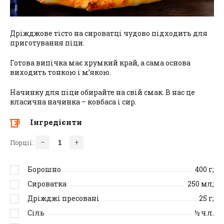
Дріжджове тісто на сироватці чудово підходить для
приготування піци.
Готова випічка має хрумкий край, а сама основа
виходить тонкою і м’якою.
Начинку для піци обирайте на свій смак. В нас це
класична начинка – ковбаса і сир.
Інгредієнти
–
+
Порції:
Борошно
400
г;
Сироватка
250
мл;
Дріжджі пресовані
25
г;
Сіль
½
ч.л.