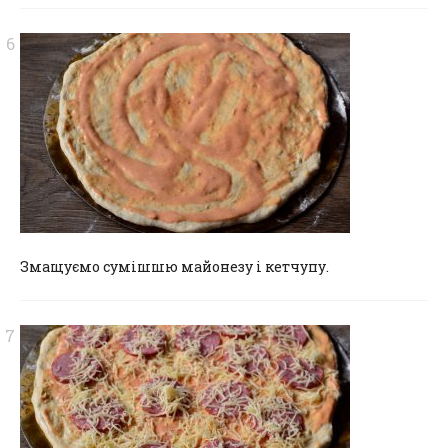
Змащуємо сумішшю майонезу і кетчупу.