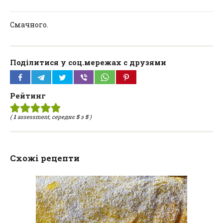
Смачного.
Поділитися у соц.мережах с друзями
Рейтинг
(
1
assessment, середнє
5
з
5
)
Схожі рецепти