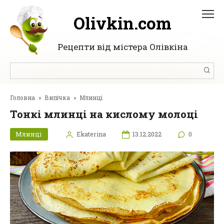
Перейти
до
Olivkin.com
вмісту
Рецепти від містера Олівкіна
Пошук:
Головна
»
Випічка
»
Млинці
Тонкі млинці на кислому молоці
Млинці
Ekaterina
13.12.2022
0