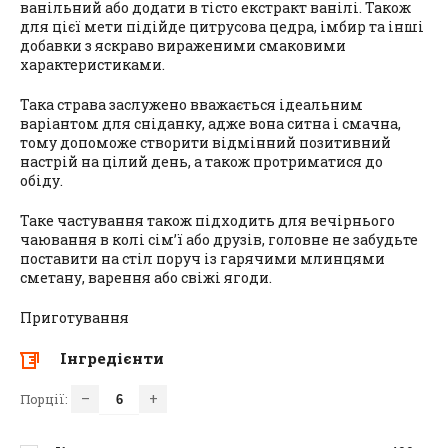
ванільний або додати в тісто екстракт ванілі. Також
для цієї мети підійде цитрусова цедра, імбир та інші
добавки з яскраво вираженими смаковими
характеристиками.
Така страва заслужено вважається ідеальним
варіантом для сніданку, адже вона ситна і смачна,
тому допоможе створити відмінний позитивний
настрій на цілий день, а також протриматися до
обіду.
Таке частування також підходить для вечірнього
чаювання в колі сім’ї або друзів, головне не забудьте
поставити на стіл поруч із гарячими млинцями
сметану, варення або свіжі ягоди.
Приготування
Інгредієнти
–
+
Порції: