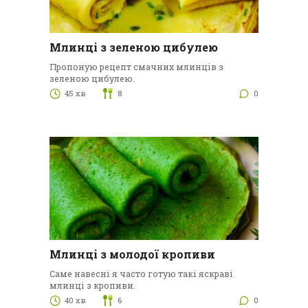
Млинці з зеленою цибулею
Пропоную рецепт смачних млинців з
зеленою цибулею.
45 хв
8
0
Млинці з молодої кропиви
Саме навесні я часто готую такі яскраві
млинці з кропиви.
40 хв
6
0