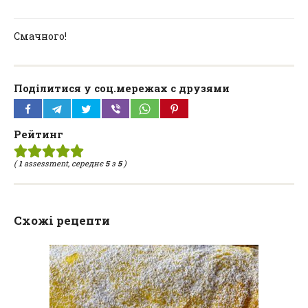
Смачного!
Поділитися у соц.мережах с друзями
Рейтинг
(
1
assessment, середнє
5
з
5
)
Схожі рецепти