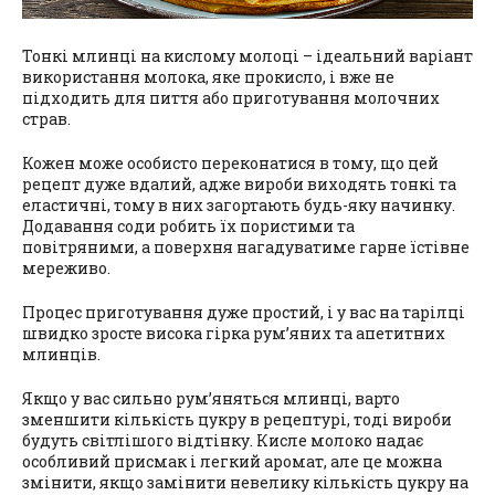
Тонкі млинці на кислому молоці – ідеальний варіант
використання молока, яке прокисло, і вже не
підходить для пиття або приготування молочних
страв.
Кожен може особисто переконатися в тому, що цей
рецепт дуже вдалий, адже вироби виходять тонкі та
еластичні, тому в них загортають будь-яку начинку.
Додавання соди робить їх пористими та
повітряними, а поверхня нагадуватиме гарне їстівне
мереживо.
Процес приготування дуже простий, і у вас на тарілці
швидко зросте висока гірка рум’яних та апетитних
млинців.
Якщо у вас сильно рум’яняться млинці, варто
зменшити кількість цукру в рецептурі, тоді вироби
будуть світлішого відтінку. Кисле молоко надає
особливий присмак і легкий аромат, але це можна
змінити, якщо замінити невелику кількість цукру на