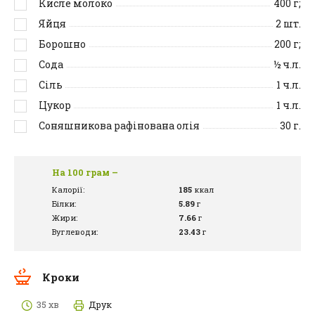
Кисле молоко
400
г;
Яйця
2
шт.
Борошно
200
г;
Сода
½
ч.л.
Сіль
1
ч.л.
Цукор
1
ч.л.
Соняшникова рафінована олія
30
г.
На 100 грам –
Калорії:
185
ккал
Білки:
5.89
г
Жири:
7.66
г
Вуглеводи:
23.43
г
Кроки
35 хв
Друк