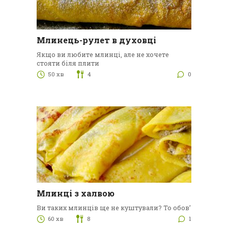
Млинець-рулет в духовці
Якщо ви любите млинці, але не хочете
стояти біля плити
50 хв
4
0
Млинці з халвою
Ви таких млинців ще не куштували? То обов’
60 хв
8
1