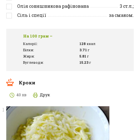
Олія соняшникова рафінована
3
ст.л.;
Сіль і спеції
за смаком.
На 100 грам –
Калорії:
128
ккал
Білки:
3.71
г
Жири:
5.81
г
Вуглеводи:
15.23
г
Кроки
40 хв
Друк