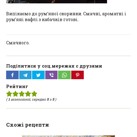
Випікаємо до рум’яної скоринки. Смачні, ароматні і
рум’яні вафлі з кабачків готові.
Смачного.
Поділитися у соц.мережах с друзями
Рейтинг
(
1
assessment, середнє
5
з
5
)
Схожі рецепти