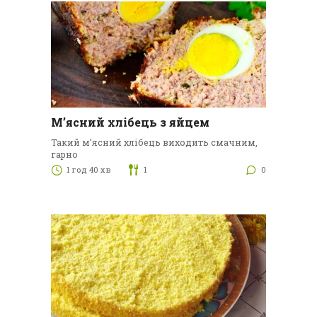
М’ясний хлібець з яйцем
Такий м’ясний хлібець виходить смачним,
гарно
1 год 40 хв
1
0