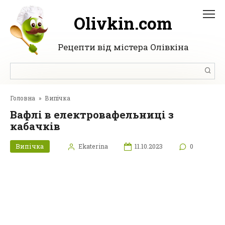
Перейти
до
Olivkin.com
вмісту
Рецепти від містера Олівкіна
Пошук:
Головна
»
Випічка
Вафлі в електровафельниці з
кабачків
Випічка
Ekaterina
11.10.2023
0