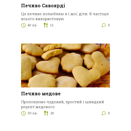
Печиво Савоярді
Це печиво полюбляю я і мої діти. Я частіше
всього використовую
40 хв
12
0
Печиво медове
Пропонуємо чудовий, простий і швидкий
рецепт медового
30 хв
20
0