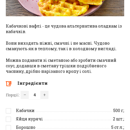
Кабачкові вафлі ‑ це чудова альтернатива оладкам із
кабачків.
Вони виходять ніжні, смачні і не масні. Чудово
смакують як в теплому, так і в холодному вигляді.
Можна подавати зі сметаною або зробити смачний
соус, додавши в сметану трішки подрібненого
часнику, дрібно нарізаного кропу і солі.
Інгредієнти
–
+
Порції:
Кабачки
500
г;
Яйця курячі
2
шт.;
Борошно
5
ст.л.;