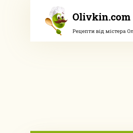
Перейти
до
Olivkin.com
вмісту
Рецепти від містера О