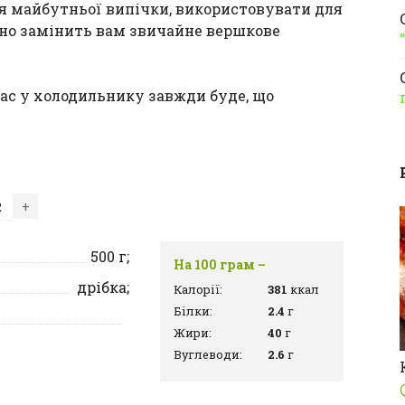
для майбутньої випічки, використовувати для
воно замінить вам звичайне вершкове
вас у холодильнику завжди буде, що
+
500
г;
На 100 грам –
дрібка;
Калорії:
381
ккал
Білки:
2.4
г
Жири:
40
г
Вуглеводи:
2.6
г