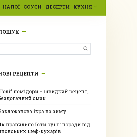
НАПОЇ
СОУСИ
ДЕСЕРТИ
КУХНЯ
ПОШУК
Пошук:
НОВІ РЕЦЕПТИ
“Голі” помідори – швидкий рецепт,
бездоганний смак
Баклажанова ікра на зиму
Як правильно їсти суші: поради від
японських шеф-кухарів