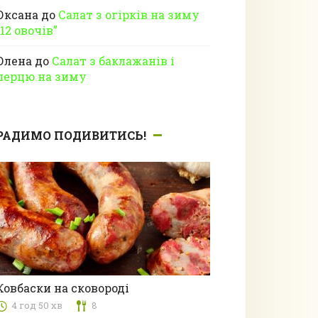
Оксана
до
Салат з огірків на зиму
“12 овочів”
Олена
до
Салат з баклажанів і
перцю на зиму
РАДИМО ПОДИВИТИСЬ!
Ковбаски на сковороді
4 год 50 хв
8
з м’ясом та субпродуктами