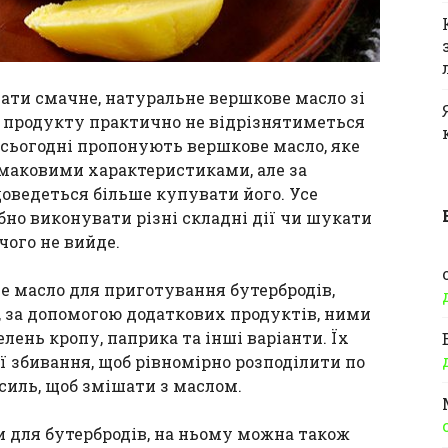
ати смачне, натуральне вершкове масло зі
о продукту практично не відрізнятиметься
і сьогодні пропонують вершкове масло, яке
смаковими характеристиками, але за
оведеться більше купувати його. Усе
бно виконувати різні складні дії чи шукати
чого не вийде.
е масло для приготування бутербродів,
 за допомогою додаткових продуктів, ними
лень кропу, паприка та інші варіанти. Їх
ї збивання, щоб рівномірно розподілити по
силь, щоб змішати з маслом.
ки для бутербродів, на ньому можна також