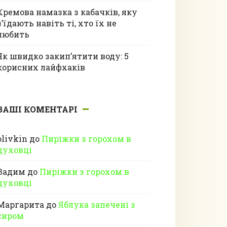
Кремова намазка з кабачків, яку
з’їдають навіть ті, хто їх не
любить
Як швидко закип’ятити воду: 5
корисних лайфхаків
ВАШІ КОМЕНТАРІ
olivkin
до
Пиріжки з горохом в
духовці
Вадим
до
Пиріжки з горохом в
духовці
Маргарита
до
Яблука запечені з
сиром