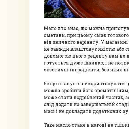
Мало хто знає, що можна приготув
сметани, при цьому смак готовог
від звичного варіанту. У магазин
не завжди влаштовує якістю або 
допомогою цього рецепту вам не д
готується дуже швидко, і не потрі
екзотичні інгредієнти, без яких ні
Якщо плануєте використовувати ц
можна зробити його ароматнішим,
може стати подрібнений часник, зе
слід додати на завершальній стаді
масі і не докладати додаткових зу
Таке масло стане в нагоді не тіль