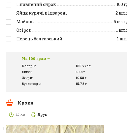
Плавлений сирок
100
г;
Яйця курячі відварені
2
шт.;
Майонез
5
ст.л.;
Огірок
1
шт.;
Перець болгарський
1
шт.
На 100 грам –
Калорії:
186
ккал
Білки:
6.68
г
Жири:
10.58
г
Вуглеводи:
15.78
г
Кроки
25 хв
Друк