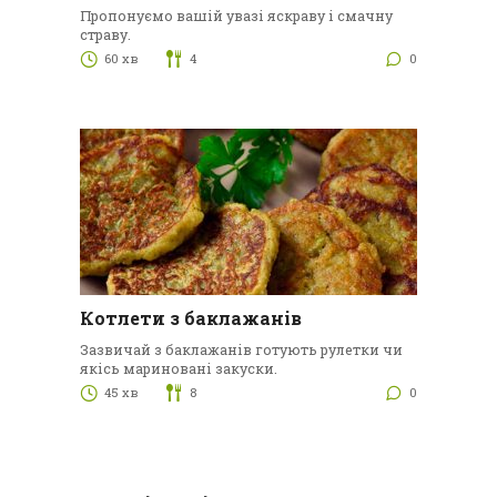
Пропонуємо вашій увазі яскраву і смачну
страву.
60 хв
4
0
Котлети з баклажанів
Зазвичай з баклажанів готують рулетки чи
якісь мариновані закуски.
45 хв
8
0