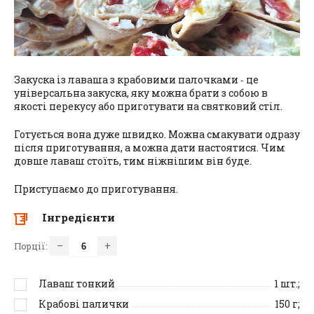
Закуска із лаваша з крабовими палочками ‑ це
універсальна закуска, яку можна брати з собою в
якості перекусу або приготувати на святковий стіл.
Готується вона дуже швидко. Можна смакувати одразу
після приготування, а можна дати настоятися. Чим
довше лаваш стоїть, тим ніжнішим він буде.
Приступаємо до приготування.
Інгредієнти
–
+
Порції:
Лаваш тонкий
1
шт.;
Крабові палички
150
г;