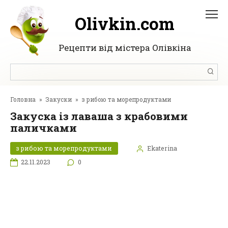
Перейти
до
Olivkin.com
вмісту
Рецепти від містера Олівкіна
Пошук:
Головна
»
Закуски
»
з рибою та морепродуктами
Закуска із лаваша з крабовими
паличками
з рибою та морепродуктами
Ekaterina
22.11.2023
0