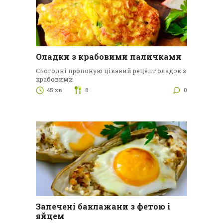
Оладки з крабовими паличками
Сьогодні пропоную цікавий рецепт оладок з
крабовими
45 хв
8
0
Запечені баклажани з фетою і
яйцем