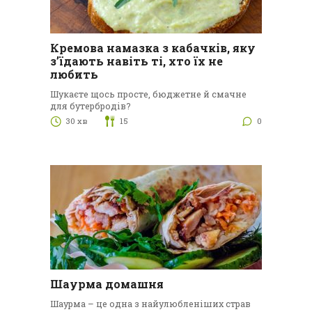
Кремова намазка з кабачків, яку
з’їдають навіть ті, хто їх не
любить
Шукаєте щось просте, бюджетне й смачне
для бутербродів?
30 хв
15
0
Шаурма домашня
Шаурма – це одна з найулюбленіших страв