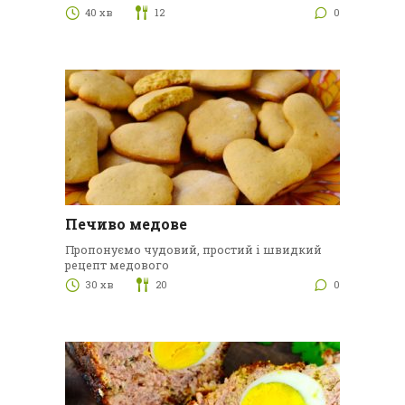
40 хв
12
0
Печиво медове
Пропонуємо чудовий, простий і швидкий
рецепт медового
30 хв
20
0