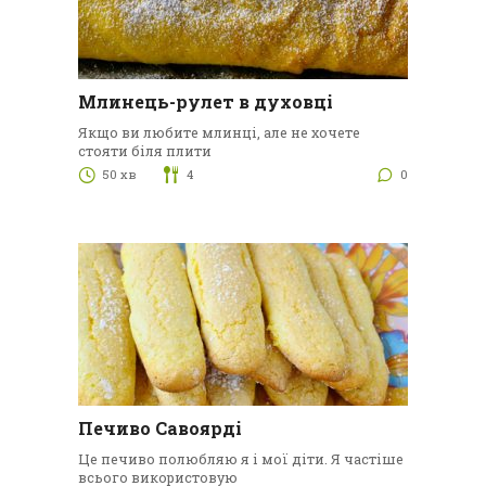
Млинець-рулет в духовці
Якщо ви любите млинці, але не хочете
стояти біля плити
50 хв
4
0
Печиво Савоярді
Це печиво полюбляю я і мої діти. Я частіше
всього використовую