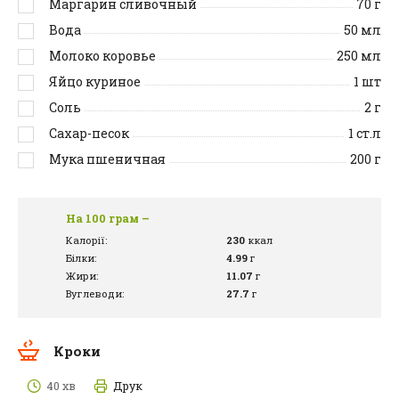
Маргарин сливочный
70
г
Вода
50
мл
Молоко коровье
250
мл
Яйцо куриное
1
шт
Соль
2
г
Сахар-песок
1
ст.л
Мука пшеничная
200
г
На 100 грам –
Калорії:
230
ккал
Білки:
4.99
г
Жири:
11.07
г
Вуглеводи:
27.7
г
Кроки
40 хв
Друк