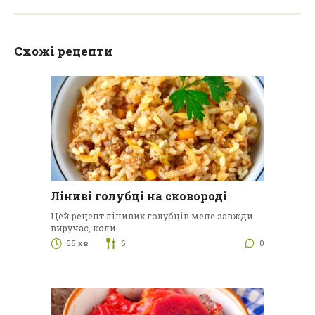
Схожі рецепти
Ліниві голубці на сковороді
Цей рецепт лінивих голубців мене завжди
виручає, коли
55 хв
6
0