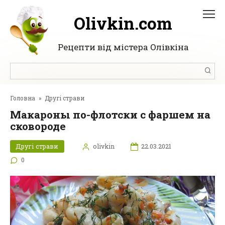
Перейти
до
Olivkin.com
вмісту
Рецепти від містера Олівкіна
Пошук:
Головна
»
Другі страви
Макароны по-флотски с фаршем на
сковороде
Другі страви
olivkin
22.03.2021
0