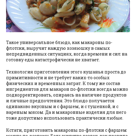
Такое универсальное блюдо, как макароны по-
флотски, выручит каждую хозяюшку в самых
непредвиденных ситуациях, когда времени и сил на
готовку еды катастрофически не хватает.
Технология приготовления этого кушанья проста до
примитивности и не требует каких-то особых
физических и временных затрат. К тому же состав
ингредиентов для макарон по-флотски всегда можно
подкорректировать, опираясь на наличие продуктов
и личные предпочтения. Это блюдо получается
одинаково вкусным и с фаршем, и с тушенкой, и с
вареным мясом. Да и макаронные изделия для него
тоже допустимо использовать практически любые.
Кстати, приготовить макароны по-флотски с фаршем
можно по-разному. Большинство хозяек, как правило,