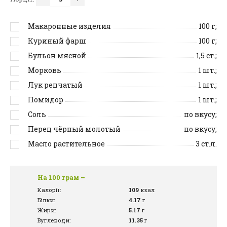
Макаронные изделия
100
г;
Куриный фарш
100
г;
Бульон мясной
1,5
ст.;
Морковь
1
шт.;
Лук репчатый
1
шт.;
Помидор
1
шт.;
Соль
по вкусу;
Перец чёрный молотый
по вкусу;
Масло растительное
3
ст.л.
На 100 грам –
Калорії:
109
ккал
Білки:
4.17
г
Жири:
5.17
г
Вуглеводи:
11.35
г