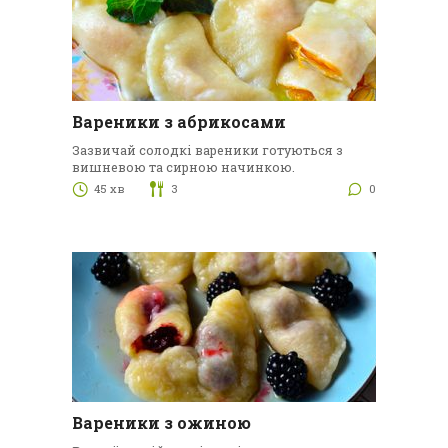
Вареники з абрикосами
Зазвичай солодкі вареники готуються з
вишневою та сирною начинкою.
45 хв
3
0
Вареники з ожиною