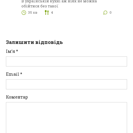
В українській кухні аж ніяк не можна
обійтися без такої
35 хв
4
0
Залишити відповідь
Ім’я
*
Email
*
Коментар