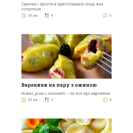
Смачна і проста в приготуванні піца, яка
готується
30 хв
8
0
Вареники на пару з ожиною
Ніжні, різкі і соковиті – це все про вареники
55 хв
3
0