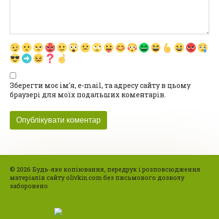
Зберегти моє ім'я, e-mail, та адресу сайту в цьому
браузері для моїх подальших коментарів.
© 2026 Будь-яке копіювання, передрук і розповсюдження
матеріалів сайту olivkin.com без письмового дозволу
заборонено