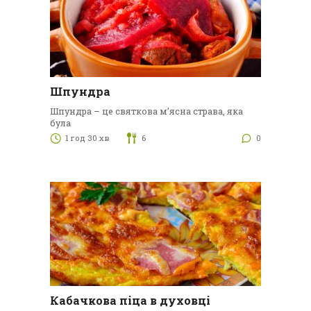
Шпундра
Шпундра – це святкова м’ясна страва, яка
була
1 год 30 хв
6
0
Кабачкова піца в духовці