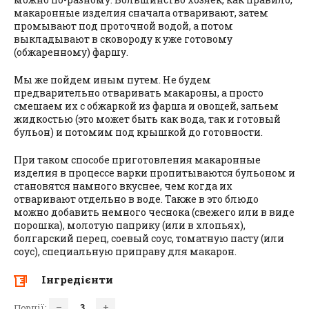
макаронные изделия сначала отваривают, затем
промывают под проточной водой, а потом
выкладывают в сковороду к уже готовому
(обжаренному) фаршу.
Мы же пойдем иным путем. Не будем
предварительно отваривать макароны, а просто
смешаем их с обжаркой из фарша и овощей, зальем
жидкостью (это может быть как вода, так и готовый
бульон) и потомим под крышкой до готовности.
При таком способе приготовления макаронные
изделия в процессе варки пропитываются бульоном и
становятся намного вкуснее, чем когда их
отваривают отдельно в воде. Также в это блюдо
можно добавить немного чеснока (свежего или в виде
порошка), молотую паприку (или в хлопьях),
болгарский перец, соевый соус, томатную пасту (или
соус), специальную приправу для макарон.
Інгредієнти
–
+
Порції: