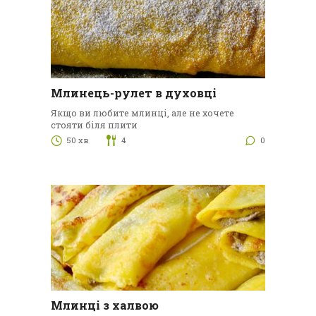
Млинець-рулет в духовці
Якщо ви любите млинці, але не хочете
стояти біля плити
50 хв
4
0
Млинці з халвою