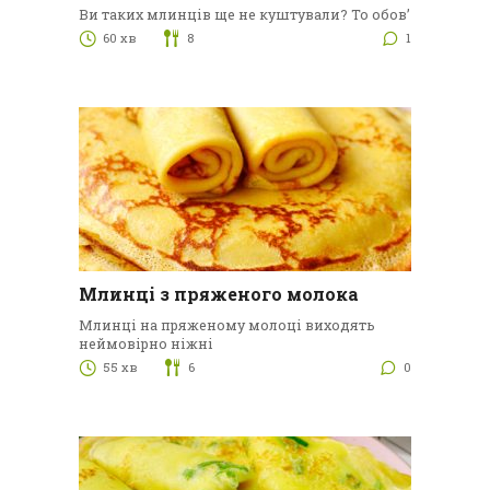
Ви таких млинців ще не куштували? То обов’
60 хв
8
1
Млинці з пряженого молока
Млинці на пряженому молоці виходять
неймовірно ніжні
55 хв
6
0