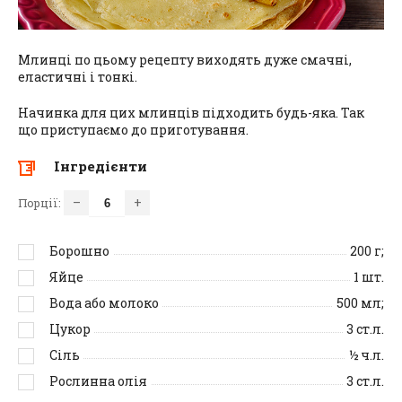
Млинці по цьому рецепту виходять дуже смачні,
еластичні і тонкі.
Начинка для цих млинців підходить будь-яка. Так
що приступаємо до приготування.
Інгредієнти
–
+
Порції:
Борошно
200
г;
Яйце
1
шт.
Вода або молоко
500
мл;
Цукор
3
ст.л.
Сіль
½
ч.л.
Рослинна олія
3
ст.л.