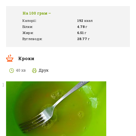
На 100 грам –
Калорії:
192
ккал
Білки:
4.78
г
Жири:
6.51
г
Вуглеводи:
28.77
г
Кроки
40 хв
Друк