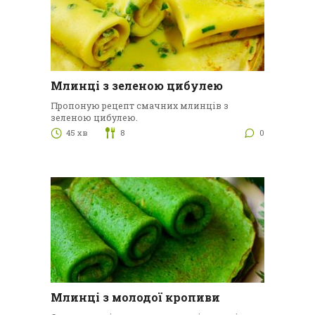
Млинці з зеленою цибулею
Пропоную рецепт смачних млинців з
зеленою цибулею.
45 хв
8
0
Млинці з молодої кропиви