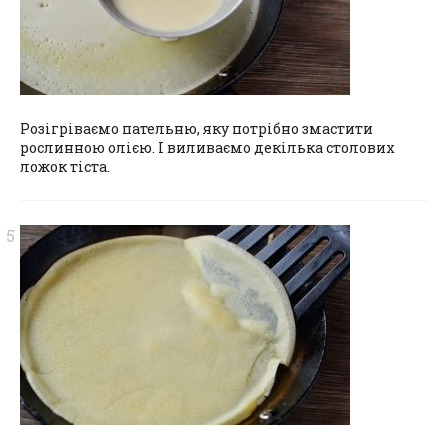
Розігріваємо пательню, яку потрібно змастити
рослинною олією. І виливаємо декілька столових
ложок тіста.