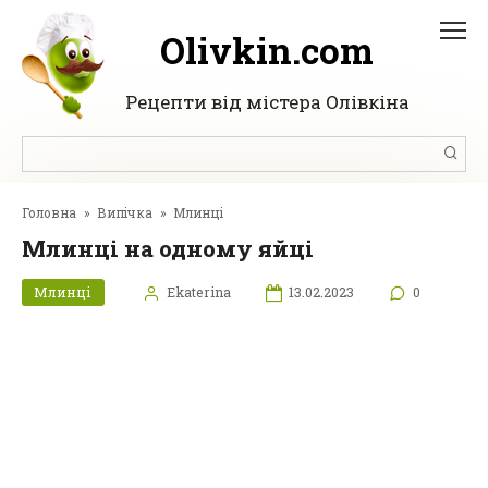
Перейти
до
Olivkin.com
вмісту
Рецепти від містера Олівкіна
Пошук:
Головна
»
Випічка
»
Млинці
Млинці на одному яйці
Млинці
Ekaterina
13.02.2023
0