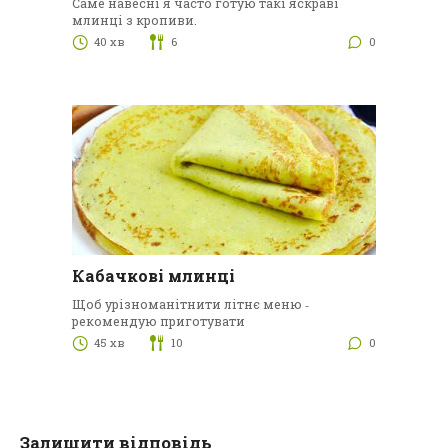
Саме навесні я часто готую такі яскраві
млинці з кропиви.
40 хв
6
0
Кабачкові млинці
Щоб урізноманітнити літнє меню ‑
рекомендую приготувати
45 хв
10
0
Залишити відповідь