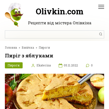
Перейти
до
Olivkin.com
вмісту
Рецепти від містера Олівкіна
Пошук:
Головна
»
Випічка
»
Пироги
Пиріг з яблуками
Пироги
Ekaterina
05.11.2022
0