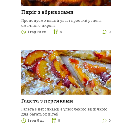
Пиріг з абрикосами
Пропонуємо вашій увазі простий рецепт
смачного пирога
1 год 20 хв
8
0
Галета з персиками
Галета з персиками є улюбленою випічкою
для багатьох дітей.
1 год 5 хв
8
0