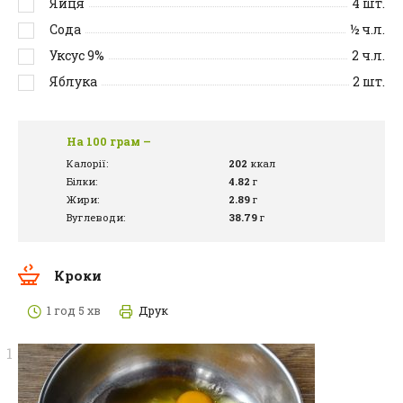
Яйця
4
шт.
Сода
½
ч.л.
Уксус 9%
2
ч.л.
Яблука
2
шт.
На 100 грам –
Калорії:
202
ккал
Білки:
4.82
г
Жири:
2.89
г
Вуглеводи:
38.79
г
Кроки
1 год 5 хв
Друк