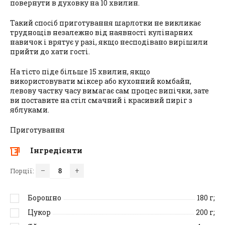
повернути в духовку на 10 хвилин.
Такий спосіб приготування шарлотки не викликає
труднощів незалежно від наявності кулінарних
навичок і врятує у разі, якщо несподівано вирішили
прийти до хати гості.
На тісто піде більше 15 хвилин, якщо
використовувати міксер або кухонний комбайн,
левову частку часу вимагає сам процес випічки, зате
ви поставите на стіл смачний і красивий пиріг з
яблуками.
Приготування
Інгредієнти
–
+
Порції:
Борошно
180
г;
Цукор
200
г;