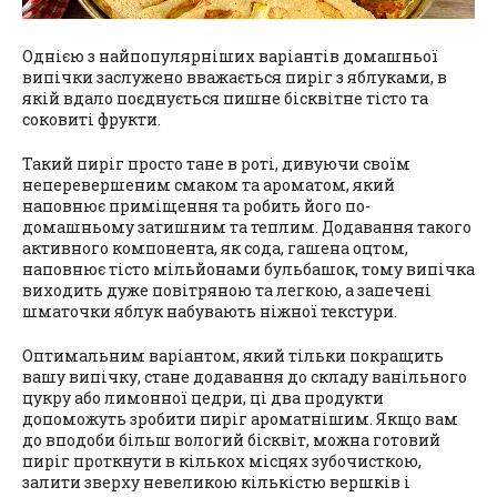
Однією з найпопулярніших варіантів домашньої
випічки заслужено вважається пиріг з яблуками, в
якій вдало поєднується пишне бісквітне тісто та
соковиті фрукти.
Такий пиріг просто тане в роті, дивуючи своїм
неперевершеним смаком та ароматом, який
наповнює приміщення та робить його по-
домашньому затишним та теплим. Додавання такого
активного компонента, як сода, гашена оцтом,
наповнює тісто мільйонами бульбашок, тому випічка
виходить дуже повітряною та легкою, а запечені
шматочки яблук набувають ніжної текстури.
Оптимальним варіантом, який тільки покращить
вашу випічку, стане додавання до складу ванільного
цукру або лимонної цедри, ці два продукти
допоможуть зробити пиріг ароматнішим. Якщо вам
до вподоби більш вологий бісквіт, можна готовий
пиріг проткнути в кількох місцях зубочисткою,
залити зверху невеликою кількістю вершків і