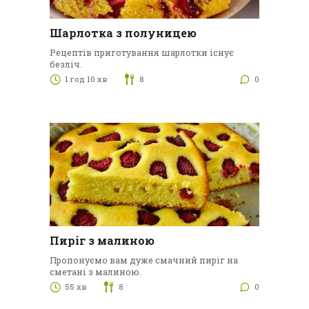
Шарлотка з полуницею
Рецептів приготування шарлотки існує
безліч.
1 год 10 хв
8
0
Пиріг з малиною
Пропонуємо вам дуже смачний пиріг на
сметані з малиною.
55 хв
8
0