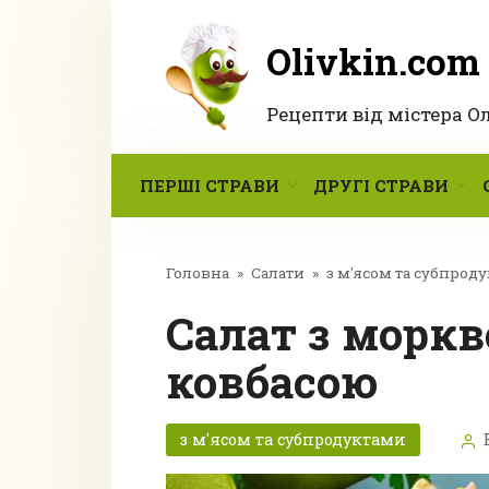
Перейти
до
Olivkin.com
вмісту
Рецепти від містера О
ПЕРШІ СТРАВИ
ДРУГІ СТРАВИ
Головна
»
Салати
»
з м'ясом та субпрод
Салат з морквою і копченою
ковбасою
з м'ясом та субпродуктами