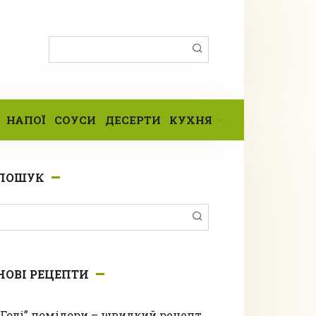
Пошук:
НАПОЇ
СОУСИ
ДЕСЕРТИ
КУХНЯ
ПОШУК
Пошук:
НОВІ РЕЦЕПТИ
“Голі” помідори – швидкий рецепт,