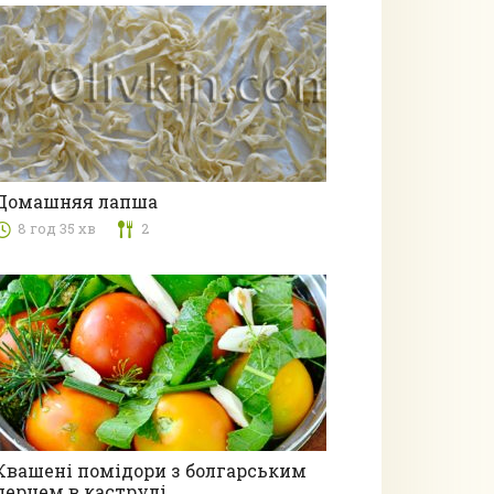
Домашняя лапша
8 год 35 хв
2
Другі страви
Квашені помідори з болгарським
перцем в каструлі