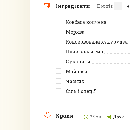
Інгредієнти
Порції:
–
Ковбаса копчена
Морква
Консервована кукурудза
Плавлений сир
Сухарики
Майонез
Часник
Сіль і спеції
Кроки
25 хв
Друк