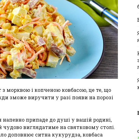
 з морквою і копченою ковбасою, це те, що
жди зможе виручити у разі появи на порозі
н напевно припаде до душі у вашій родині,
ей чудово виглядатиме на святковому столі.
ало доповнює ситна кукурудза, ковбаса