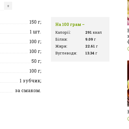
+
150
г;
На 100 грам –
1
шт.
Калорії:
291
ккал
Білки:
9.09
г
100
г;
Жири:
22.61
г
100
г;
Вуглеводи:
13.34
г
50
г;
100
г;
1
зубчик;
за смаком.