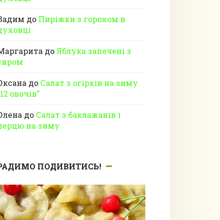
Вадим
до
Пиріжки з горохом в
духовці
Маргарита
до
Яблука запечені з
сиром
Оксана
до
Салат з огірків на зиму
“12 овочів”
Олена
до
Салат з баклажанів і
перцю на зиму
РАДИМО ПОДИВИТИСЬ!