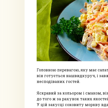
Головною перевагою, яку має салат
він готується нашвидкуруч, і зав
несподіваних гостей.
Яскравий за кольором і смаком, ві
до того ж за рахунок таких якост
У цій закусці соковиту моркву вд