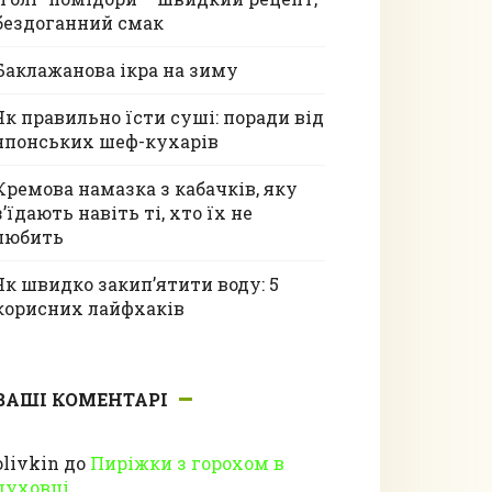
бездоганний смак
Баклажанова ікра на зиму
Як правильно їсти суші: поради від
японських шеф-кухарів
Кремова намазка з кабачків, яку
з’їдають навіть ті, хто їх не
любить
Як швидко закип’ятити воду: 5
корисних лайфхаків
ВАШІ КОМЕНТАРІ
olivkin
до
Пиріжки з горохом в
духовці