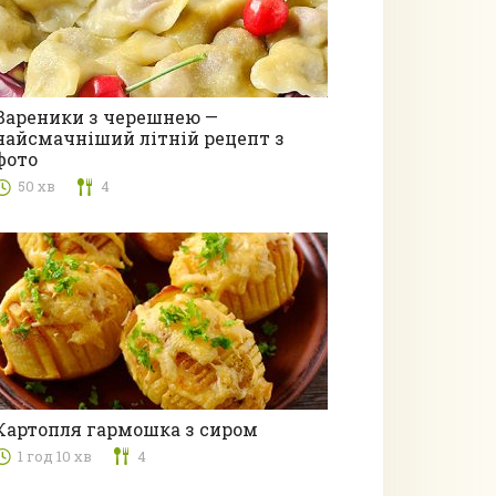
Вареники з черешнею —
найсмачніший літній рецепт з
Вареники
фото
50 хв
4
Картопля гармошка з сиром
1 год 10 хв
4
Другі страви