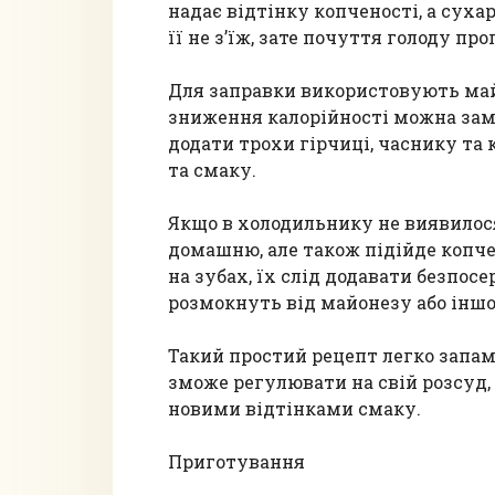
надає відтінку копченості, а суха
її не з’їж, зате почуття голоду п
Для заправки використовують май
зниження калорійності можна зам
додати трохи гірчиці, часнику та
та смаку.
Якщо в холодильнику не виявилося 
домашню, але також підійде копч
на зубах, їх слід додавати безпос
розмокнуть від майонезу або іншо
Такий простий рецепт легко запам
зможе регулювати на свій розсуд,
новими відтінками смаку.
Приготування