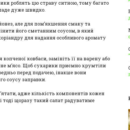
рики роблять цю страву ситною, тому багато
ропаде дуже швидко.
онез, але для пом’якшення смаку та
інити його сметанним соусом, в який
 коріандру для надання особливого аромату
копченої ковбаси, замініть її на варену або
ене м’ясо. Щоб сухарики приємно хрумтіли
ередньо перед подачею, інакше вони
го соусу заправки.
’ятати, адже кількість компонентів кожен
 і тоді щоразу такий салат радуватиме