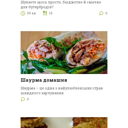
Шукаєте щось просте, бюджетне й смачне
для бутербродів?
30 хв
15
0
Шаурма домашня
Шаурма – це одна з найулюбленіших страв
швидкого харчування
0