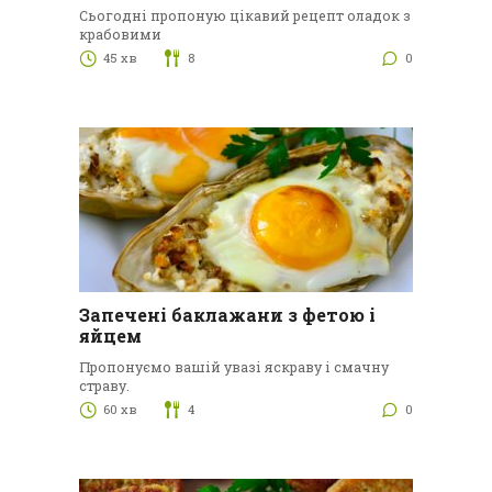
Сьогодні пропоную цікавий рецепт оладок з
крабовими
45 хв
8
0
Запечені баклажани з фетою і
яйцем
Пропонуємо вашій увазі яскраву і смачну
страву.
60 хв
4
0