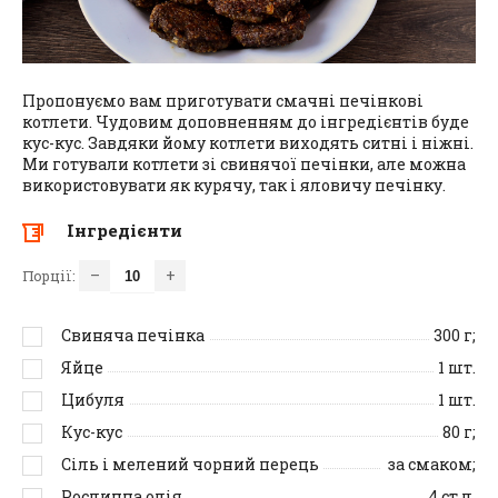
Пропонуємо вам приготувати смачні печінкові
котлети. Чудовим доповненням до інгредієнтів буде
кус-кус. Завдяки йому котлети виходять ситні і ніжні.
Ми готували котлети зі свинячої печінки, але можна
використовувати як курячу, так і яловичу печінку.
Інгредієнти
–
+
Порції:
Свиняча печінка
300
г;
Яйце
1
шт.
Цибуля
1
шт.
Кус-кус
80
г;
Сіль і мелений чорний перець
за смаком;
Рослинна олія
4
ст.л.