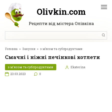
Перейти
до
Olivkin.com
вмісту
Рецепти від містера Олівкіна
Пошук:
Головна
»
Закуски
»
з м’ясом та субпродуктами
Смачні і ніжні печінкові котлети
з м’ясом та субпродуктами
Ekaterina
23.03.2023
0