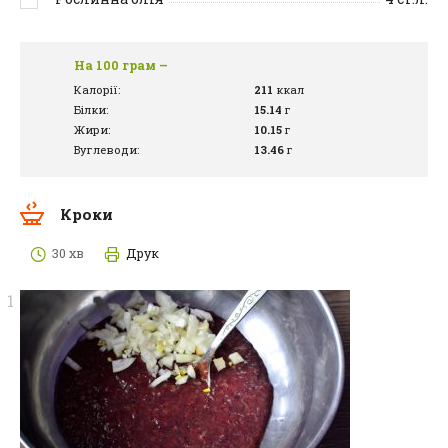
На 100 грам –
Калорії:
211
ккал
Білки:
15.14
г
Жири:
10.15
г
Вуглеводи:
13.46
г
Кроки
30 хв
Друк