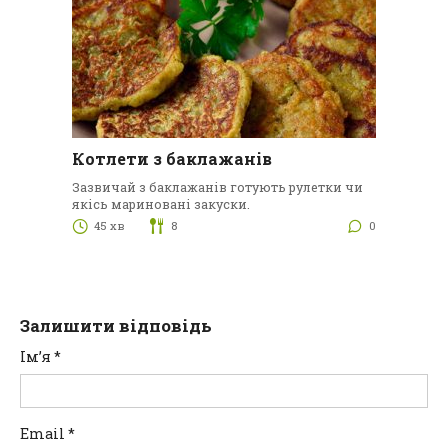
Котлети з баклажанів
Зазвичай з баклажанів готують рулетки чи
якісь мариновані закуски.
45 хв
8
0
Залишити відповідь
Ім’я
*
Email
*