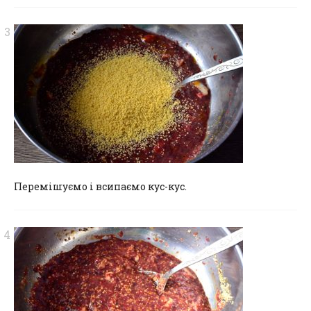
Перемішуємо і всипаємо кус-кус.