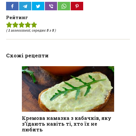
Рейтинг
(
1
assessment, середнє
5
з
5
)
Схожі рецепти
Кремова намазка з кабачків, яку
з’їдають навіть ті, хто їх не
любить