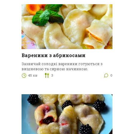
Вареники з абрикосами
Зазвичай солодкі вареники готуються з
вишневою та сирною начинкою.
45 хв
3
0