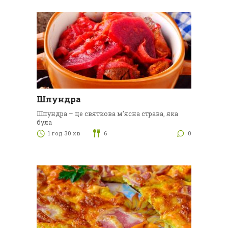
Шпундра
Шпундра – це святкова м’ясна страва, яка
була
1 год 30 хв
6
0