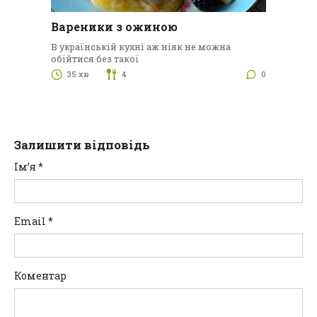
Вареники з ожиною
В українській кухні аж ніяк не можна
обійтися без такої
35 хв
4
0
Залишити відповідь
Ім’я
*
Email
*
Коментар