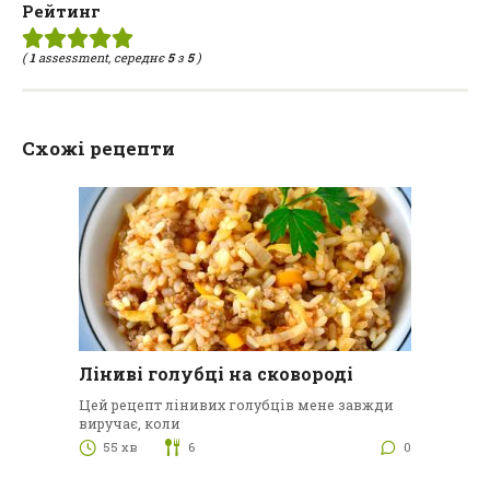
Рейтинг
(
1
assessment, середнє
5
з
5
)
Схожі рецепти
Ліниві голубці на сковороді
Цей рецепт лінивих голубців мене завжди
виручає, коли
55 хв
6
0