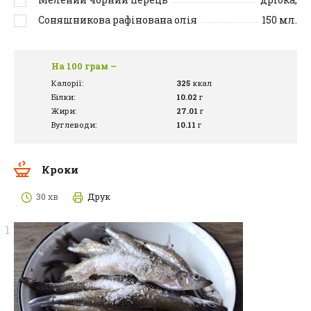
Соняшникова рафінована олія
150
мл.
На 100 грам –
Калорії:
325
ккал
Білки:
10.02
г
Жири:
27.01
г
Вуглеводи:
10.11
г
Кроки
30 хв
Друк