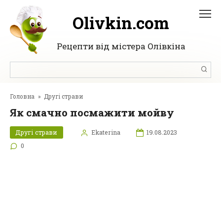
Перейти
до
Olivkin.com
вмісту
Рецепти від містера Олівкіна
Пошук:
Головна
»
Другі страви
Як смачно посмажити мойву
Другі страви
Ekaterina
19.08.2023
0