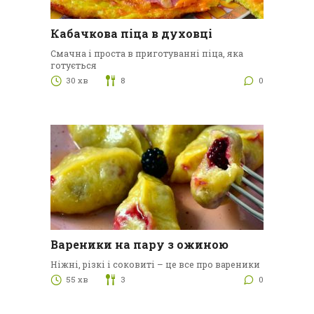
Кабачкова піца в духовці
Смачна і проста в приготуванні піца, яка
готується
30 хв
8
0
Вареники на пару з ожиною
Ніжні, різкі і соковиті – це все про вареники
55 хв
3
0