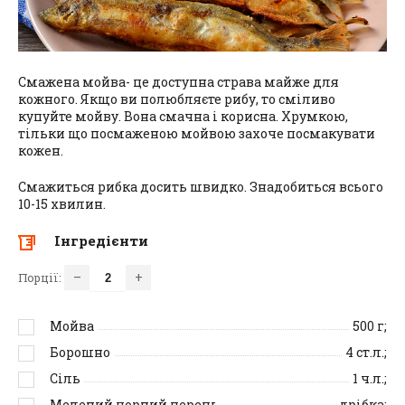
Смажена мойва- це доступна страва майже для
кожного. Якщо ви полюбляєте рибу, то сміливо
купуйте мойву. Вона смачна і корисна. Хрумкою,
тільки що посмаженою мойвою захоче посмакувати
кожен.
Смажиться рибка досить швидко. Знадобиться всього
10-15 хвилин.
Інгредієнти
–
+
Порції:
Мойва
500
г;
Борошно
4
ст.л.;
Сіль
1
ч.л.;
Мелений чорний перець
дрібка;