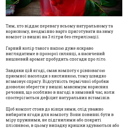
Тим, хто віддає перевагу всьому натуральному та
корисному, неодмінно варто приготувати на зиму
компот із вишні на 3 літри без стерилізації.
Гарний колір такого напою дуже яскраво
виглядатиме в прозорої склянці, а насичений
вишневий аромат пробудить спогади про літо.
Завдяки цій ягоді, смак компоту є рівновагою
приємної насолоди з кислинкою, тому швидко
вгамовує спрагу. Відсутність термічної обробки
дозволяє зберегти у вишні максимум корисних
речовин, що особливо в нагоді в зимовий час, коли
спостерігається дефіцит натуральних вітамінів.
Щоб компот стояв до кінця зими, слід уважно
вибирати ягоди для компоту. Вони повинні бути в
міру пружними, не підгнилими або покриті
пліснявою, в цьому випадку кришки здуваються або