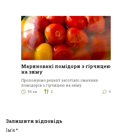
Мариновані помідори з гірчицею
на зиму
Пропонуємо рецепт заготівлі смачних
помідорів з гірчицею на зиму.
55 хв
2
0
Залишити відповідь
Ім’я
*