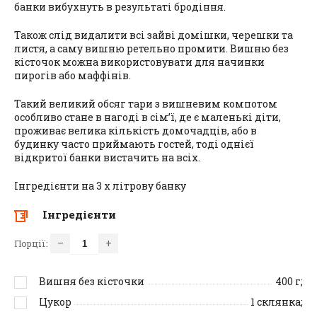
банки вибухнуть в результаті бродіння.
Також слід видалити всі зайві домішки, черешки та
листя, а саму вишню ретельно промити. Вишню без
кісточок можна використовувати для начинки
пирогів або маффінів.
Такий великий обсяг тари з вишневим компотом
особливо стане в нагоді в сім’ї, де є маленькі діти,
проживає велика кількість домочадців, або в
будинку часто приймають гостей, тоді однієї
відкритої банки вистачить на всіх.
Інгредієнти на 3 х літрову банку
Інгредієнти
–
+
Порції:
Вишня без кісточки
400
г;
Цукор
1
склянка;