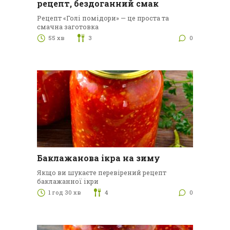
рецепт, бездоганний смак
Рецепт «Голі помідори» — це проста та
смачна заготовка
55 хв
3
0
Баклажанова ікра на зиму
Якщо ви шукаєте перевірений рецепт
баклажанної ікри
1 год 30 хв
4
0