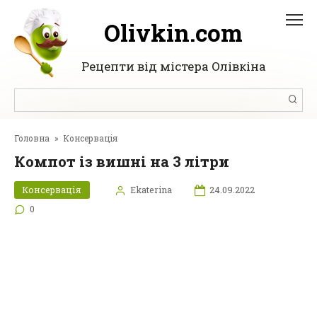
Перейти
до
Olivkin.com
вмісту
Рецепти від містера Олівкіна
Пошук:
Головна
»
Консервація
Компот із вишні на 3 літри
Консервація
Ekaterina
24.09.2022
0