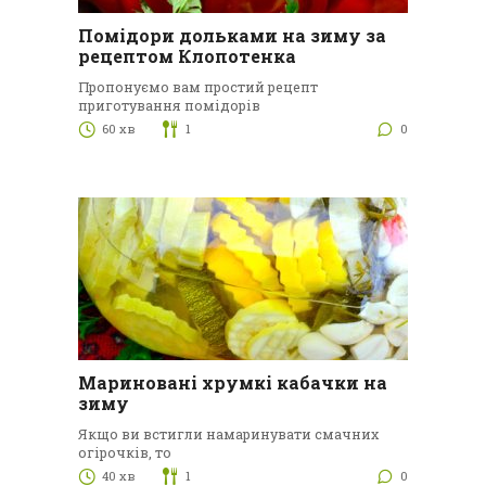
Помідори дольками на зиму за
рецептом Клопотенка
Пропонуємо вам простий рецепт
приготування помідорів
60 хв
1
0
Мариновані хрумкі кабачки на
зиму
Якщо ви встигли намаринувати смачних
огірочків, то
40 хв
1
0