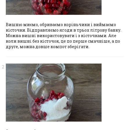
Вишню миємо, обриваємо коріньчики і виймаємо
кісточки. Відправляємо ягоди в трьох літрову банку.
Можна вишні використовувати і з кісточками. Але
коли вишні без кісточок, це по перше смачніше, а по
друге, можна довше компот зберігати.