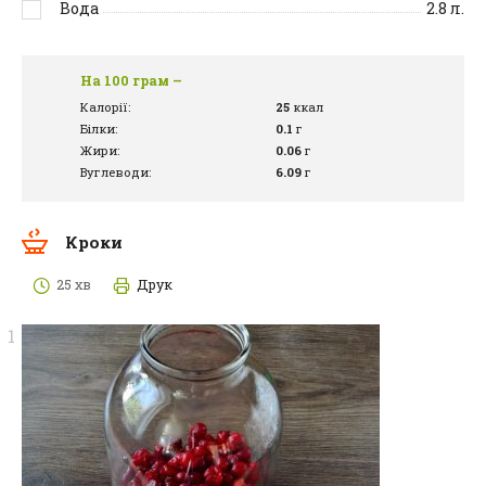
Вода
2.8
л.
На 100 грам –
Калорії:
25
ккал
Білки:
0.1
г
Жири:
0.06
г
Вуглеводи:
6.09
г
Кроки
25 хв
Друк