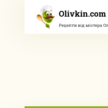
Перейти
до
Olivkin.com
вмісту
Рецепти від містера О