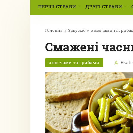
ПЕРШІ СТРАВИ
ДРУГІ СТРАВИ
Головна
»
Закуски
»
з овочами та гриба
Смажені часн
з овочами та грибами
Ekate