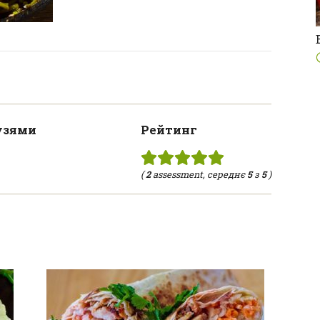
узями
Рейтинг
(
2
assessment, середнє
5
з
5
)