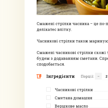
Смажені стрілки часника – це по-п
делікатес влітку.
Часникові стрілки також мариную
Смажені часникові стрілки схожі
будем з додаванням сметани. Спро
сподобається.
Інгредієнти
Порції:
–
Часникові стрілки
Сметана домашня
Вершкове масло