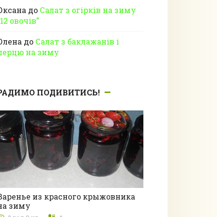
Оксана
до
Салат з огірків на зиму
“12 овочів”
Олена
до
Салат з баклажанів і
перцю на зиму
РАДИМО ПОДИВИТИСЬ!
Варенье из красного крыжовника
на зиму
Без рубрики