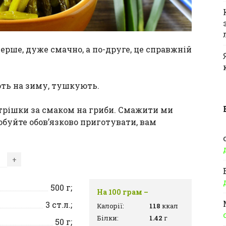
ерше, дуже смачно, а по-друге, це справжній
ть на зиму, тушкують.
 трішки за смаком на гриби. Смажити ми
буйте обов’язково приготувати, вам
+
500
г;
На 100 грам –
3
ст.л.;
Калорії:
118
ккал
Білки:
1.42
г
50
г;