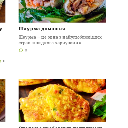
у
Шаурма домашня
Шаурма – це одна з найулюбленіших
страв швидкого харчування
0
0