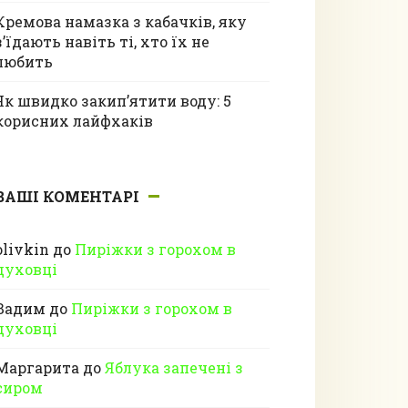
Кремова намазка з кабачків, яку
з’їдають навіть ті, хто їх не
любить
Як швидко закип’ятити воду: 5
корисних лайфхаків
ВАШІ КОМЕНТАРІ
olivkin
до
Пиріжки з горохом в
духовці
Вадим
до
Пиріжки з горохом в
духовці
Маргарита
до
Яблука запечені з
сиром