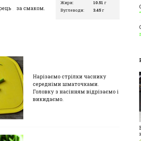
Жири:
10.51
г
рець
за смаком.
Вуглеводи:
3.45
г
Нарізаємо стрілки часнику
середніми шматочками.
Головку з насінням відрізаємо і
викидаємо.