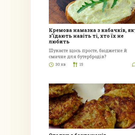
Кремова намазка з кабачків, як
з’їдають навіть ті, хто їх не
любить
Шукаєте щось просте, бюджетне й
смачне для бутербродів?
30 хв
15