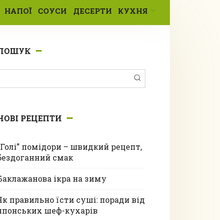
НАПОЇ
СОУСИ
ДЕСЕРТИ
КУХНЯ
ПОШУК
Пошук:
НОВІ РЕЦЕПТИ
“Голі” помідори – швидкий рецепт,
бездоганний смак
Баклажанова ікра на зиму
Як правильно їсти суші: поради від
японських шеф-кухарів