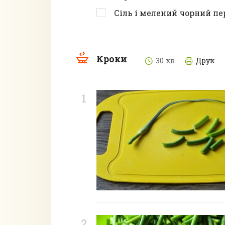
Сіль і мелений чорний пе
Кроки
30 хв
Друк