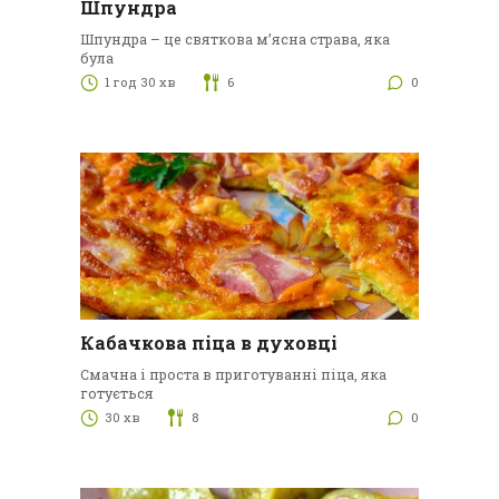
Шпундра
Шпундра – це святкова м’ясна страва, яка
була
1 год 30 хв
6
0
Кабачкова піца в духовці
Смачна і проста в приготуванні піца, яка
готується
30 хв
8
0