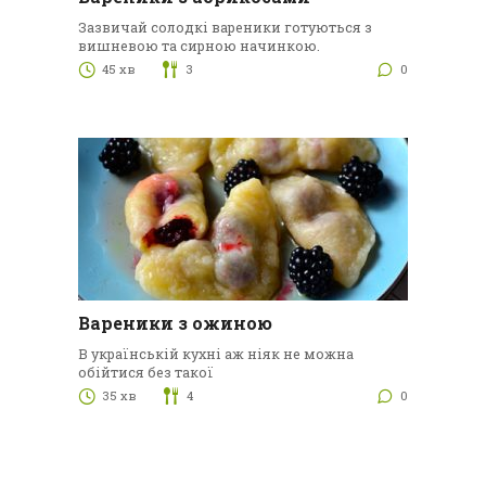
Зазвичай солодкі вареники готуються з
вишневою та сирною начинкою.
45 хв
3
0
Вареники з ожиною
В українській кухні аж ніяк не можна
обійтися без такої
35 хв
4
0