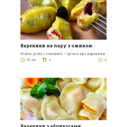
Вареники на пару з ожиною
Ніжні, різкі і соковиті – це все про вареники
55 хв
3
0
Вареники з абрикосами