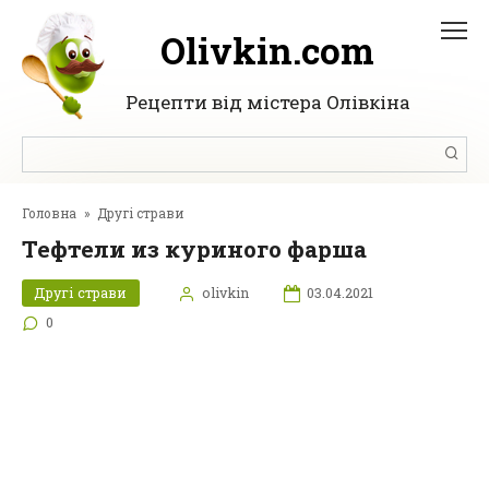
Перейти
до
Olivkin.com
вмісту
Рецепти від містера Олівкіна
Пошук:
Головна
»
Другі страви
Тефтели из куриного фарша
Другі страви
olivkin
03.04.2021
0