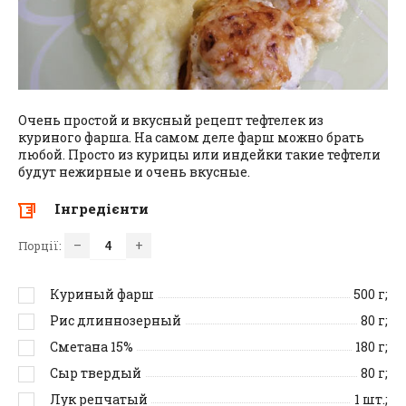
Очень простой и вкусный рецепт тефтелек из
куриного фарша. На самом деле фарш можно брать
любой. Просто из курицы или индейки такие тефтели
будут нежирные и очень вкусные.
Інгредієнти
–
+
Порції:
Куриный фарш
500
г;
Рис длиннозерный
80
г;
Сметана 15%
180
г;
Сыр твердый
80
г;
Лук репчатый
1
шт.;