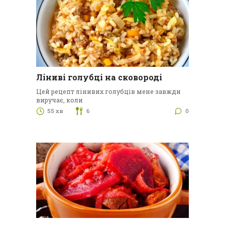
Ліниві голубці на сковороді
Цей рецепт лінивих голубців мене завжди
виручає, коли
55 хв
6
0