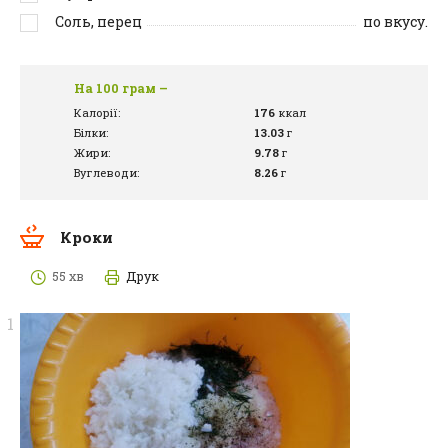
Соль, перец
по вкусу.
На 100 грам –
Калорії:
176
ккал
Білки:
13.03
г
Жири:
9.78
г
Вуглеводи:
8.26
г
Кроки
55 хв
Друк