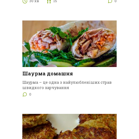
30 хв
15
0
Шаурма домашня
Шаурма – це одна з найулюбленіших страв
швидкого харчування
0