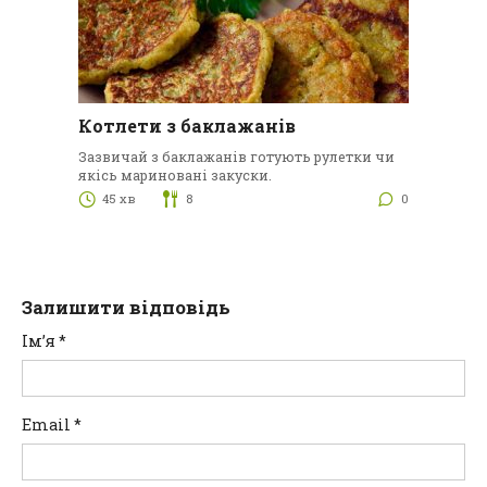
Котлети з баклажанів
Зазвичай з баклажанів готують рулетки чи
якісь мариновані закуски.
45 хв
8
0
Залишити відповідь
Ім’я
*
Email
*