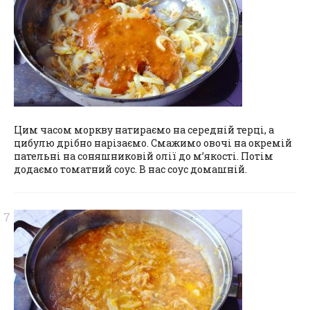
Цим часом моркву натираємо на середній терці, а
цибулю дрібно нарізаємо. Смажимо овочі на окремій
пательні на соняшниковій олії до м’якості. Потім
додаємо томатний соус. В нас соус домашній.