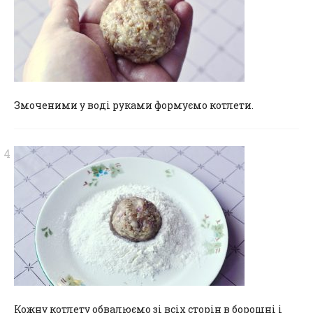
Змоченими у воді руками формуємо котлети.
Кожну котлету обвалюємо зі всіх сторін в борошні і