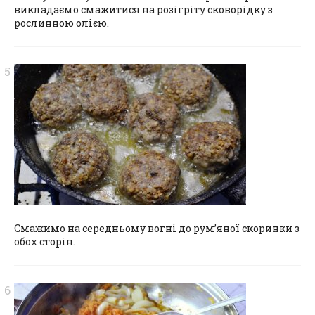
викладаємо смажитися на розігріту сковорідку з
рослинною олією.
Смажимо на середньому вогні до рум’яної скоринки з
обох сторін.