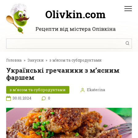
Перейти
до
Olivkin.com
вмісту
Рецепти від містера Олівкіна
Пошук:
Головна
»
Закуски
»
з м’ясом та субпродуктами
Українські гречаники з м’ясним
фаршем
з м’ясом та субпродуктами
Ekaterina
30.01.2024
0