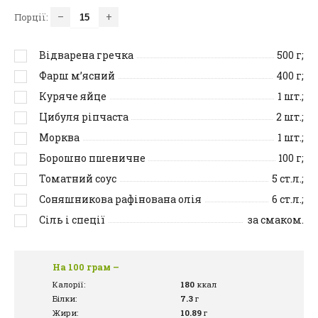
–
+
Порції:
Відварена гречка
500
г;
Фарш м’ясний
400
г;
Куряче яйце
1
шт.;
Цибуля ріпчаста
2
шт.;
Морква
1
шт.;
Борошно пшеничне
100
г;
Томатний соус
5
ст.л.;
Соняшникова рафінована олія
6
ст.л.;
Сіль і спеції
за смаком.
На 100 грам –
Калорії:
180
ккал
Білки:
7.3
г
Жири:
10.89
г