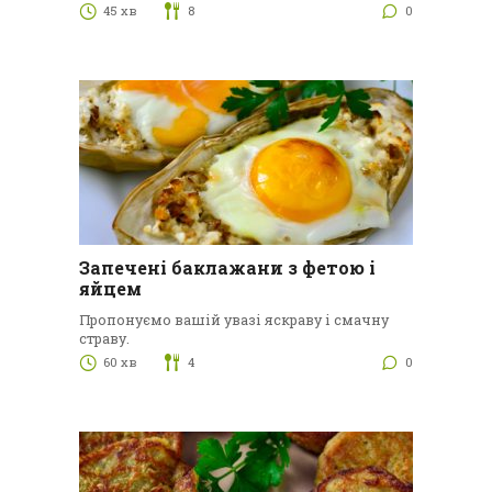
45 хв
8
0
Запечені баклажани з фетою і
яйцем
Пропонуємо вашій увазі яскраву і смачну
страву.
60 хв
4
0