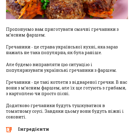
Пропонуємо вам приготувати смачні гречаники з
м’ясним фаршем.
Гречаники ‑ це страва української кухні, яка зараз
нажаль не така популярна, як була раніше.
Але будемо виправляти цю ситуацію і
популяризувати українські гречаники з фаршем.
Гречаники ‑ це такі котлети з відвареної гречки. В нас
вони з м’ясним фаршем, але їх ще готують з грибами,
з картоплею чи просто пісні.
Додатково гречаники будуть тушкуватися в
томатному соусі. Завдяки цьому вони будуть ніжні і
соковиті.
Інгредієнти