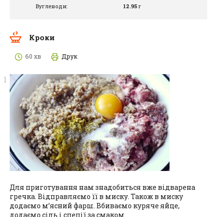
Вуглеводи:
12.95
г
Кроки
60 хв
Друк
Для приготування нам знадобиться вже відварена
гречка. Відправляємо її в миску. Також в миску
додаємо м’ясний фарш. Вбиваємо куряче яйце,
додаємо сіль і спеції за смаком.