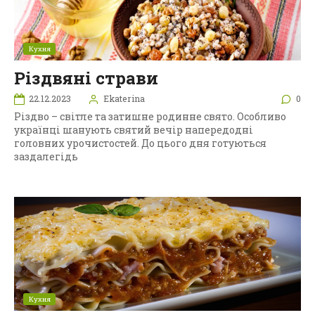
Кухня
Різдвяні страви
22.12.2023
Ekaterina
0
Різдво – світле та затишне родинне свято. Особливо
українці шанують святий вечір напередодні
головних урочистостей. До цього дня готуються
заздалегідь
Кухня