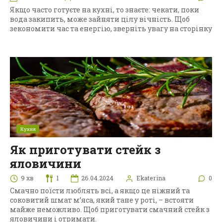
Якщо часто готуєте на кухні, то знаєте: чекати, поки
вода закипить, може зайняти цілу вічність. Щоб
зекономити час та енергію, зверніть увагу на сторінку
Кухня
Як приготувати стейк з
яловичини
9 хв
1
26.04.2024
Ekaterina
0
Смачно поїсти люблять всі, а якщо це ніжний та
соковитий шмат м’яса, який тане у роті, – встояти
майже неможливо. Щоб приготувати смачний стейк з
яловичини і отримати.