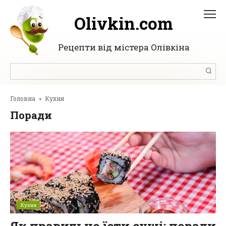
Перейти
до
Olivkin.com
вмісту
Рецепти від містера Олівкіна
Пошук:
Головна
»
Кухня
Поради
Кухня
Як правильно їсти суші: поради