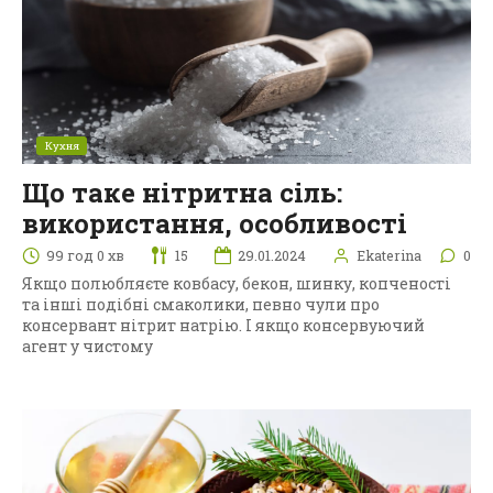
Кухня
Що таке нітритна сіль:
використання, особливості
99 год 0 хв
15
29.01.2024
Ekaterina
0
Якщо полюбляєте ковбасу, бекон, шинку, копченості
та інші подібні смаколики, певно чули про
консервант нітрит натрію. І якщо консервуючий
агент у чистому