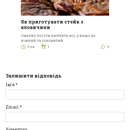
Як приготувати стейк з
яловичини
Смачно поїсти люблять всі, а якщо це
ніжний та соковитий
9 хв
1
0
Залишити відповідь
Ім’я
*
Email
*
Коментар