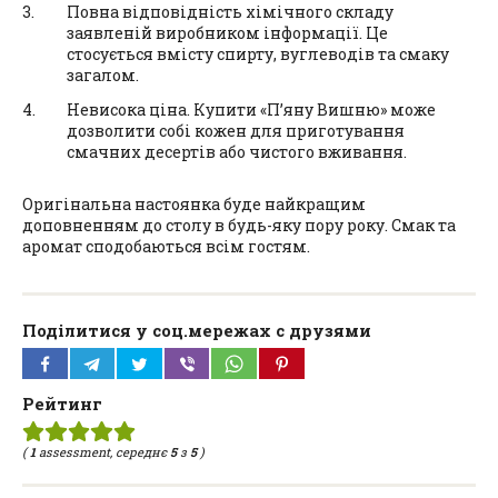
Повна відповідність хімічного складу
заявленій виробником інформації. Це
стосується вмісту спирту, вуглеводів та смаку
загалом.
Невисока ціна. Купити «П’яну Вишню» може
дозволити собі кожен для приготування
смачних десертів або чистого вживання.
Оригінальна настоянка буде найкращим
доповненням до столу в будь-яку пору року. Смак та
аромат сподобаються всім гостям.
Поділитися у соц.мережах с друзями
Рейтинг
(
1
assessment, середнє
5
з
5
)