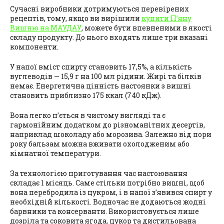
Сучасні виробники дотримуються перевірених
рецептів, тому, якщо ви вирішили
купити П’яну
Вишню на МАУДАУ
, можете бути впевненими в якості
складу продукту. До нього входять лише три вказані
компоненти.
У напої вміст спирту становить 17,5%, а кількість
вуглеводів — 15,9 г на 100 мл рідини. Жирі та білків
немає. Енергетична цінність настоянки з вишні
становить приблизно 175 ккал (740 кДж).
Вона легко п’ється в чистому вигляді та є
гармонійним додатком до різноманітних десертів,
наприклад шоколаду або морозива. Залежно від пори
року бальзам можна вживати охолодженим або
кімнатної температури.
За технологією приготування час настоювання
складає 1 місяць. Саме стільки потрібно вишні, щоб
вона перебродила із цукром, і в напої з’явився спирт у
необхідній кількості. Водночас не додаються жодні
барвники та консерванти. Використовується лише
дозріла та соковита ягода, цукор та дистильована