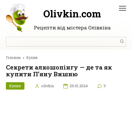
Перейти
до
Olivkin.com
вмісту
Рецепти від містера Олівкіна
Пошук:
Головна
»
Кухня
Секрети алкошопінгу — де та як
купити П’яну Вишню
Кухня
olivkin
29.01.2024
0