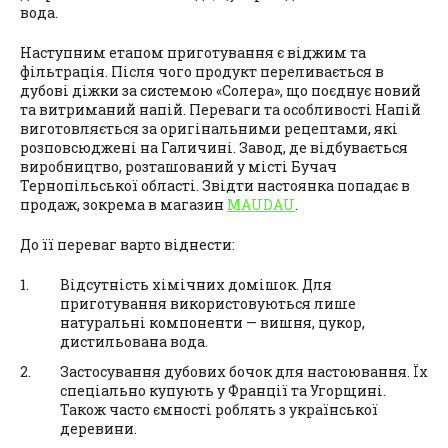
вода.
Наступним етапом приготування є віджим та
фільтрація. Після чого продукт переливається в
дубові діжки за системою «Солера», що поєднує новий
та витриманий напій. Переваги та особливості Напій
виготовляється за оригінальними рецептами, які
розповсюджені на Галичині. Завод, де відбувається
виробництво, розташований у місті Бучач
Тернопільської області. Звідти настоянка попадає в
продаж, зокрема в магазин
MAUDAU
.
До її переваг варто віднести:
Відсутність хімічних домішок. Для
приготування використовуються лише
натуральні компоненти — вишня, цукор,
дистильована вода.
Застосування дубових бочок для настоювання. Їх
спеціально купують у Франції та Угорщині.
Також часто ємності роблять з української
деревини.