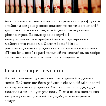
Алкогольні настоянки на основі різних ягід і фруктів
знайшли широке розповсюдження не лише як напій
для чистого вживання, але й для приготування
різних страв. Насамперед десертів. Їх
використовують у професійних кондитерських
майстернях та вдома. Одним із найбільш
розповсюджених продуктів цього класу є настоянка
«П’яна Вишня». Її оригінальний та чистий смак добре
гармонує з великою кількістю солодощів.
Історія та приготування
Напій на основі цукру та вишні відомий із давніх
часів. Найчастіше його робили в сільській місцевості
з натуральних продуктів. Окрім спілої ягоди, туди
додавали лише цукор та воду. Після цього настоянка
витримувалася деякий час, щоб у ній утворився
спирт.