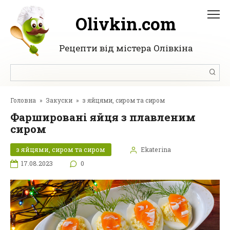
Перейти
до
Olivkin.com
вмісту
Рецепти від містера Олівкіна
Пошук:
Головна
»
Закуски
»
з яйцями, сиром та сиром
Фаршировані яйця з плавленим
сиром
з яйцями, сиром та сиром
Ekaterina
17.08.2023
0