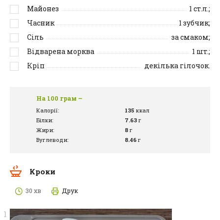
Майонез
1
ст.л.;
Часник
1
зубчик;
Сіль
за смаком;
Відварена морква
1
шт.;
Кріп
декілька гілочок.
На 100 грам –
Калорії:
135
ккал
Білки:
7.63
г
Жири:
8
г
Вуглеводи:
8.46
г
Кроки
30 хв
Друк