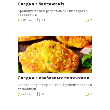
Оладки з баклажанів
Пропонуємо вам рецепт смачних оладок з
баклажанів.
50 хв
12
0
Оладки з крабовими паличками
Сьогодні пропоную цікавий рецепт оладок з
крабовими
45 хв
8
0