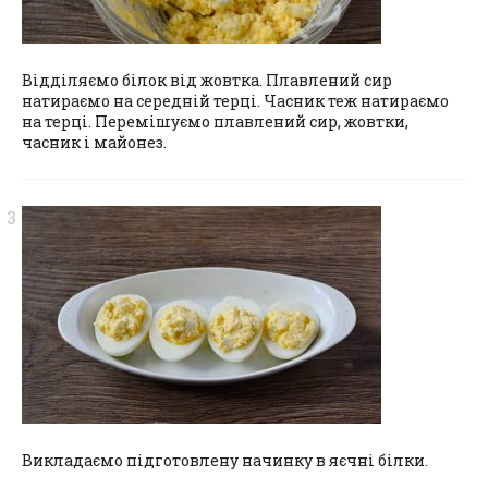
Відділяємо білок від жовтка. Плавлений сир
натираємо на середній терці. Часник теж натираємо
на терці. Перемішуємо плавлений сир, жовтки,
часник і майонез.
Викладаємо підготовлену начинку в яєчні білки.