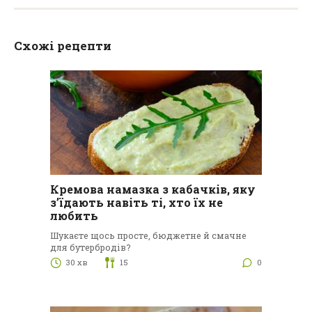
Схожі рецепти
Кремова намазка з кабачків, яку
з’їдають навіть ті, хто їх не
любить
Шукаєте щось просте, бюджетне й смачне
для бутербродів?
30 хв
15
0