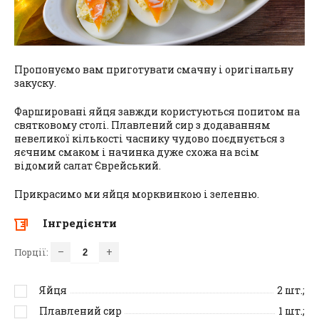
Пропонуємо вам приготувати смачну і оригінальну
закуску.
Фаршировані яйця завжди користуються попитом на
святковому столі. Плавлений сир з додаванням
невеликої кількості часнику чудово поєднується з
яєчним смаком і начинка дуже схожа на всім
відомий салат Єврейський.
Прикрасимо ми яйця морквинкою і зеленню.
Інгредієнти
–
+
Порції:
Яйця
2
шт.;
Плавлений сир
1
шт.;