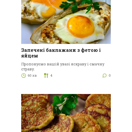
Запечені баклажани з фетою і
яйцем
Пропонуємо вашій увазі яскраву і смачну
страву.
60 хв
4
0