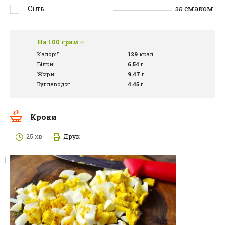
Сіль
за смаком.
На 100 грам –
Калорії:
129
ккал
Білки:
6.54
г
Жири:
9.47
г
Вуглеводи:
4.45
г
Кроки
25 хв
Друк