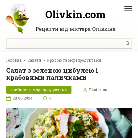
Перейти
до
Olivkin.com
вмісту
Рецепти від містера Олівкіна
Пошук:
Головна
»
Салати
»
з рибою та морепродуктами
Салат з зеленою цибулею і
крабовими паличками
з рибою та морепродуктами
Ekaterina
28.06.2024
0