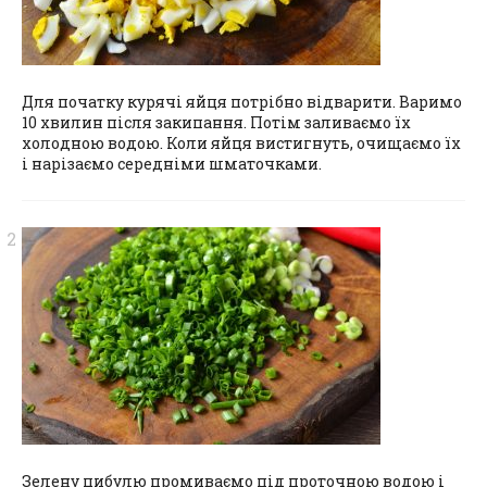
Для початку курячі яйця потрібно відварити. Варимо
10 хвилин після закипання. Потім заливаємо їх
холодною водою. Коли яйця вистигнуть, очищаємо їх
і нарізаємо середніми шматочками.
Зелену цибулю промиваємо під проточною водою і