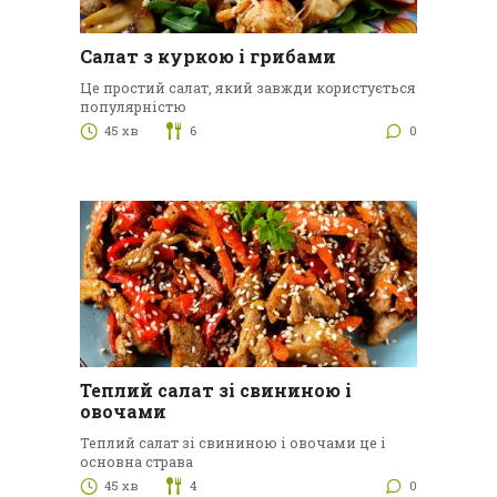
Салат з куркою і грибами
Це простий салат, який завжди користується
популярністю
45 хв
6
0
Теплий салат зі свининою і
овочами
Теплий салат зі свининою і овочами це і
основна страва
45 хв
4
0