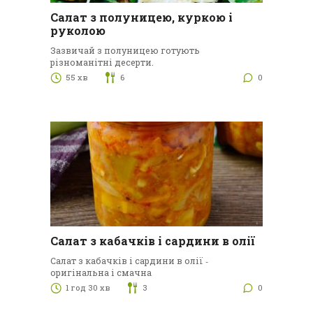
Салат з полуницею, куркою і
руколою
Зазвичай з полуницею готують
різноманітні десерти.
55 хв
6
0
Салат з кабачків і сардини в олії
Салат з кабачків і сардини в олії ‑
оригінальна і смачна
1 год 30 хв
3
0