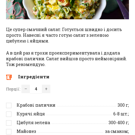
Це супер смачний салат. Готується швидко і досить
просто. Навесні я часто готую салат з зеленою
цибулею і яйцями.
А в цей раз я трохи проекспериментувала і додала
крабові палички. Салат вийшов просто неймовірний.
Тож рекомендую.
Інгредієнти
–
+
Порції:
Крабові палички
300
г;
Курячі яйця
6-8
шт.;
Цибуля зелена
300-400
г;
Майонез
за смаком;