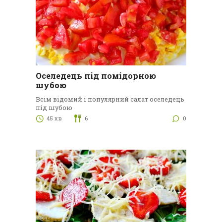
Оселедець під помідорною
шубою
Всім відомий і популярний салат оселедець
під шубою
45 хв
6
0