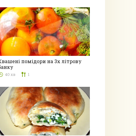
Квашені помідори на 3х літрову
банку
Консервація
40 хв
1