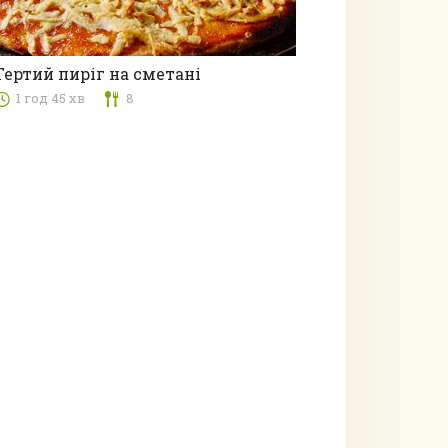
Тертий пиріг на сметані
1 год 45 хв
8
Пироги