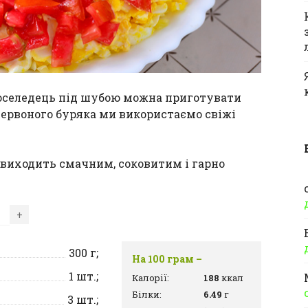
 оселедець під шубою можна приготувати
червоного буряка ми використаємо свіжі
виходить смачним, соковитим і гарно
+
300
г;
На 100 грам –
1
шт.;
Калорії:
188
ккал
Білки:
6.49
г
3
шт.;