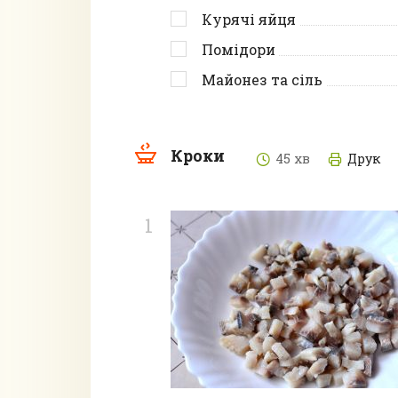
Курячі яйця
Помідори
Майонез та сіль
Кроки
45 хв
Друк