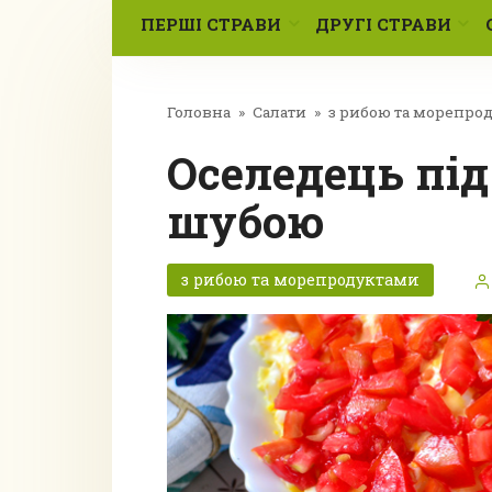
ПЕРШІ СТРАВИ
ДРУГІ СТРАВИ
Головна
»
Салати
»
з рибою та морепро
Оселедець під помідорною
шубою
з рибою та морепродуктами