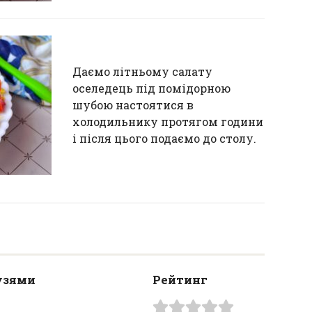
Даємо літньому салату
оселедець під помідорною
шубою настоятися в
холодильнику протягом години
і після цього подаємо до столу.
узями
Рейтинг