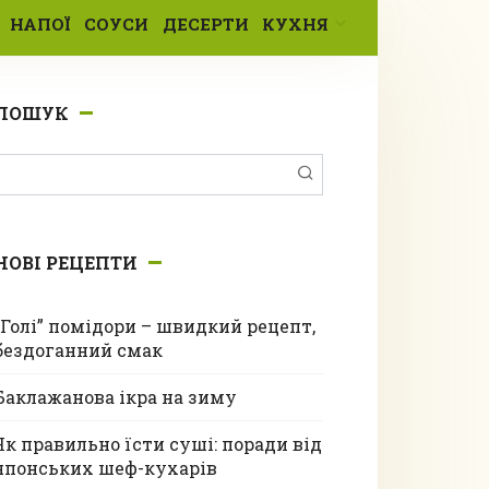
НАПОЇ
СОУСИ
ДЕСЕРТИ
КУХНЯ
ПОШУК
Пошук:
НОВІ РЕЦЕПТИ
“Голі” помідори – швидкий рецепт,
бездоганний смак
Баклажанова ікра на зиму
Як правильно їсти суші: поради від
японських шеф-кухарів