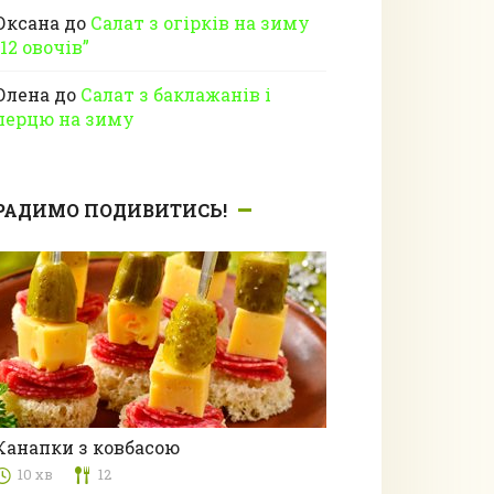
Оксана
до
Салат з огірків на зиму
“12 овочів”
Олена
до
Салат з баклажанів і
перцю на зиму
РАДИМО ПОДИВИТИСЬ!
Канапки з ковбасою
10 хв
12
з м’ясом та субпродуктами