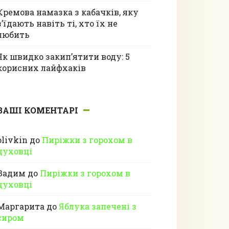
Кремова намазка з кабачків, яку
з’їдають навіть ті, хто їх не
любить
Як швидко закип’ятити воду: 5
корисних лайфхаків
ВАШІ КОМЕНТАРІ
olivkin
до
Пиріжки з горохом в
духовці
Вадим
до
Пиріжки з горохом в
духовці
Маргарита
до
Яблука запечені з
сиром