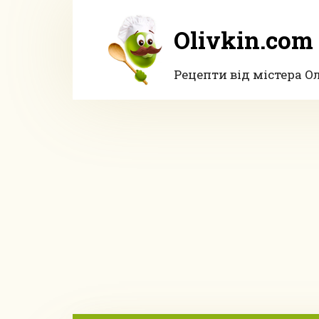
Перейти
до
Olivkin.com
вмісту
Рецепти від містера О