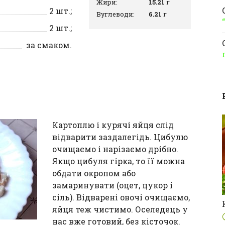
Жири:
15.21
г
2
шт.;
Вуглеводи:
6.21
г
2
шт.;
за смаком.
Картоплю і курячі яйця слід
відварити заздалегідь. Цибулю
очищаємо і нарізаємо дрібно.
Якщо цибуля гірка, то її можна
обдати окропом або
замаринувати (оцет, цукор і
сіль). Відварені овочі очищаємо,
яйця теж чистимо. Оселедець у
нас вже готовий, без кісточок.