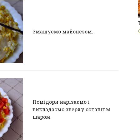
Змащуємо майонезом.
Помідори нарізаємо і
викладаємо зверху останнім
шаром.