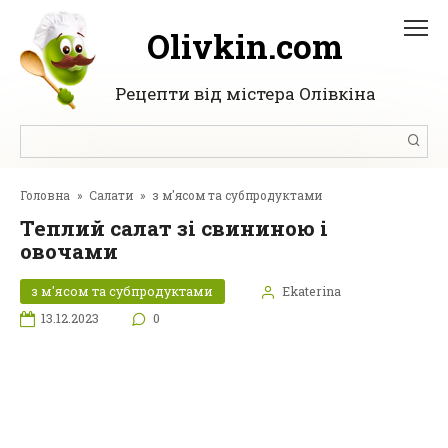
Перейти
до
Olivkin.com
вмісту
Рецепти від містера Олівкіна
Пошук:
Головна
»
Салати
»
з м'ясом та субпродуктами
Теплий салат зі свининою і
овочами
з м'ясом та субпродуктами
Ekaterina
13.12.2023
0