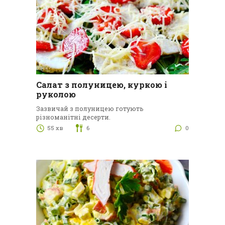
Салат з полуницею, куркою і
руколою
Зазвичай з полуницею готують
різноманітні десерти.
55 хв
6
0