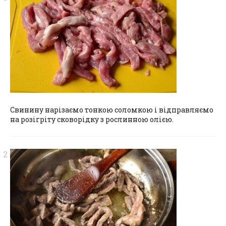
Свинину нарізаємо тонкою соломкою і відправляємо
на розігріту сковорідку з рослинною олією.