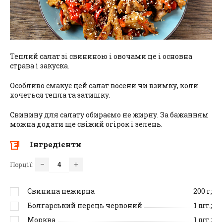
Теплий салат зі свининою і овочами це і основна
страва і закуска.
Особливо смакує цей салат восени чи взимку, коли
хочеться тепла та затишку.
Свинину для салату обираємо не жирну. За бажанням
можна додати ще свіжий огірок і зелень.
Інгредієнти
–
+
Порції:
Свинина нежирна
200
г;
Болгарський перець червоний
1
шт.;
Морква
1
шт.;