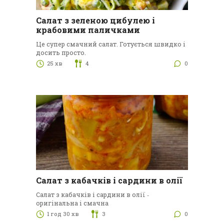
Салат з зеленою цибулею і
крабовими паличками
Це супер смачний салат. Готується швидко і
досить просто.
25 хв
4
0
Салат з кабачків і сардини в олії
Салат з кабачків і сардини в олії ‑
оригінальна і смачна
1 год 30 хв
3
0