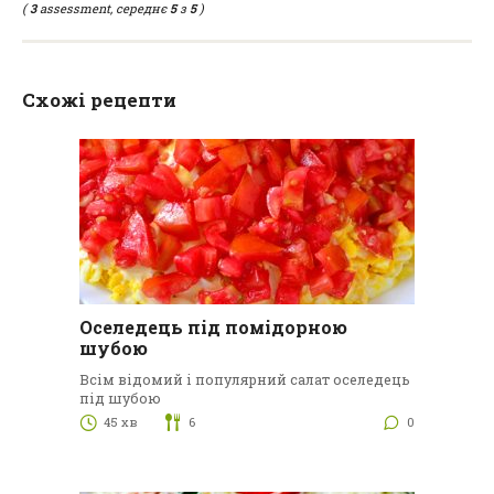
(
3
assessment, середнє
5
з
5
)
Схожі рецепти
Оселедець під помідорною
шубою
Всім відомий і популярний салат оселедець
під шубою
45 хв
6
0