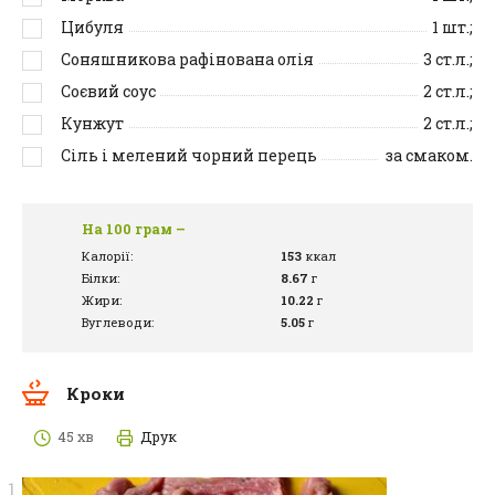
Цибуля
1
шт.;
Соняшникова рафінована олія
3
ст.л.;
Соєвий соус
2
ст.л.;
Кунжут
2
ст.л.;
Сіль і мелений чорний перець
за смаком.
На 100 грам –
Калорії:
153
ккал
Білки:
8.67
г
Жири:
10.22
г
Вуглеводи:
5.05
г
Кроки
45 хв
Друк