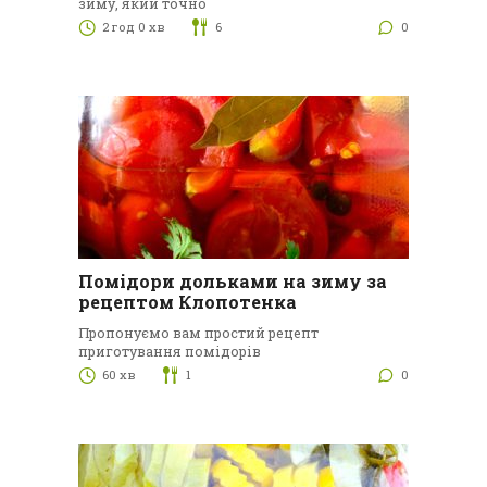
зиму, який точно
2 год 0 хв
6
0
Помідори дольками на зиму за
рецептом Клопотенка
Пропонуємо вам простий рецепт
приготування помідорів
60 хв
1
0