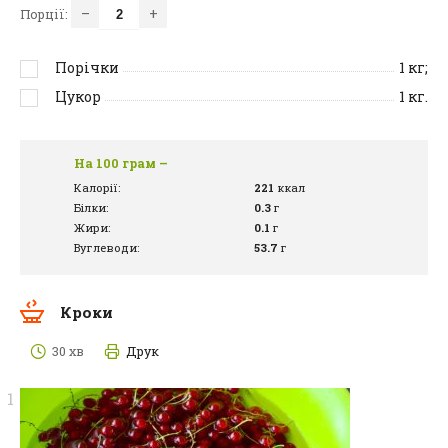
–
+
Порції:
Порічки
1
кг;
Цукор
1
кг.
На 100 грам –
Калорії:
221
ккал
Білки:
0.3
г
Жири:
0.1
г
Вуглеводи:
53.7
г
Кроки
30 хв
Друк