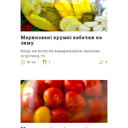
Мариновані хрумкі кабачки на
зиму
Якщо ви встигли намаринувати смачних
огірочків, то
40 хв
1
0