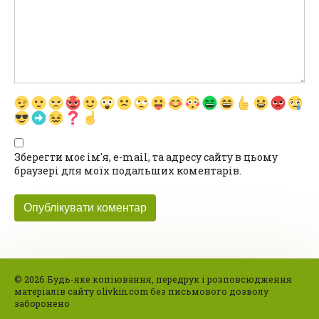
Зберегти моє ім'я, e-mail, та адресу сайту в цьому
браузері для моїх подальших коментарів.
© 2026 Будь-яке копіювання, передрук і розповсюдження
матеріалів сайту olivkin.com без письмового дозволу
заборонено