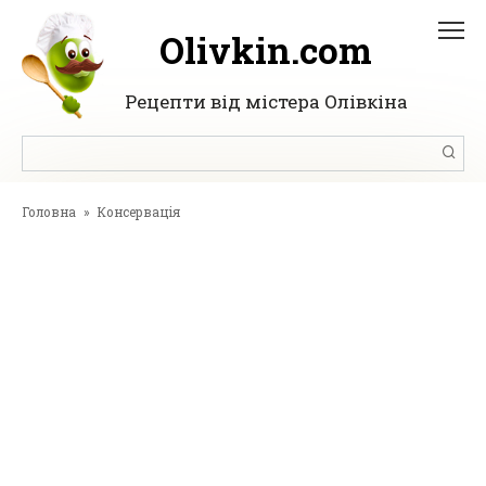
Перейти
до
Olivkin.com
вмісту
Рецепти від містера Олівкіна
Пошук:
Головна
»
Консервація