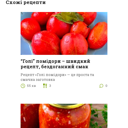
Схожі рецепти
“Голі” помідори – швидкий
рецепт, бездоганний смак
Рецепт «Голі помідори» — це проста та
смачна заготовка
55 хв
3
0