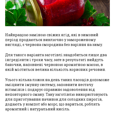
Найкращою заміною свіжих ягід, які в зимовий
період продаються виключно у замороженому
вигляді, є червона смородина без варіння на зиму.
Для такого варіанта заготівлі знадобиться лише два
інгредієнти і трохи часу, зате в результаті вийдуть
баночки, наповнені червоною ароматною масою, в
якій міститься велика кількість корисних речовин.
Усього кілька ложок на день таких ласощів допоможе
зміцнити імунну систему, заповнити нестачу
вітамінів і подарує справжнє задоволення від
неповторного смаку. Таку заготівлю використовують
для приготування начинок для солодких пирогів,
додають у компот або морс, що вариться, роблять
ароматний і натуральний кисіль.