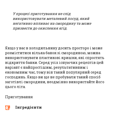
У процесі приготування не слід
використовувати металевий посуд, який
негативно впливає на смородину та може
призвести до окислення ягід.
Якщо у вас в холодильнику досить просторо і може
розміститися кілька банок зі смородиною, можна
використовувати пластикові кришки, які спростять
відкриття банки. Серед усіх існуючих рецептів цей
варіант є найпростішим, результативним і
економним час, тому він такий популярний серед
господинь. Якщо ви ще не пробували такий спосіб
заготівлі смородини, неодмінно використайте його
цього літа.
Приготування
Інгредієнти