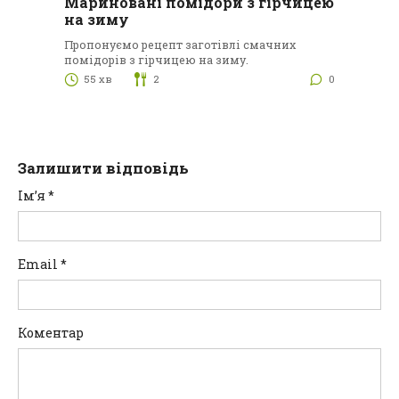
Мариновані помідори з гірчицею
на зиму
Пропонуємо рецепт заготівлі смачних
помідорів з гірчицею на зиму.
55 хв
2
0
Залишити відповідь
Ім’я
*
Email
*
Коментар