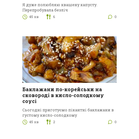
Я дуже полюбляю квашену капусту.
Перепробувала безліч
45 хв
6
0
Баклажани по-корейськи на
сковороді в кисло-солодкому
соусі
Сьогодні приготуємо пікантні баклажани в
густому кисло-солодкому
45 хв
2
0