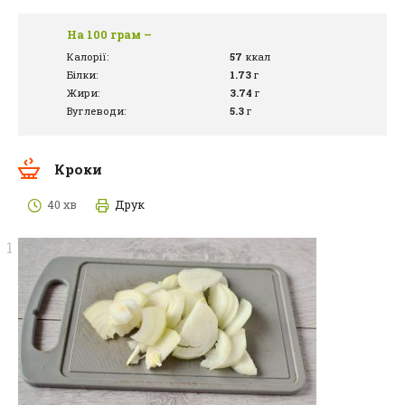
На 100 грам –
Калорії:
57
ккал
Білки:
1.73
г
Жири:
3.74
г
Вуглеводи:
5.3
г
Кроки
40 хв
Друк