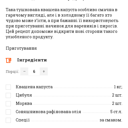
Така тушкована квашена капуста особливо смачна в
гарячому вигляді, але і в холодному її багато хто
чудово може з’їсти, а при бажанні її використовують
при приготуванні начинок для вареників і пирогів.
Цей рецепт допоможе відкрити нові сторони такого
улюбленого продукту.
Приготування
Інгредієнти
–
+
Порції:
Квашена капуста
1
кг;
Цибуля
2
шт.
Морква
2
шт.
Соняшникова рафінована олія
5
ст.л.
Спеції
за смаком.