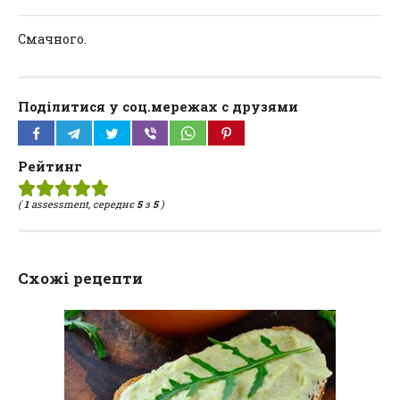
Смачного.
Поділитися у соц.мережах с друзями
Рейтинг
(
1
assessment, середнє
5
з
5
)
Схожі рецепти