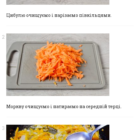
Цибулю очищуємо і нарізаємо півкільцями.
Моркву очищуємо і натираємо на середній терці.