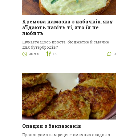
Кремова намазка з кабачків, яку
з’їдають навіть ті, хто їх не
любить
Шукаєте щось просте, бюджетне й смачне
для бутербродів?
30 хв
15
0
Оладки з баклажанів
Пропонуємо вам рецепт смачних оладок з