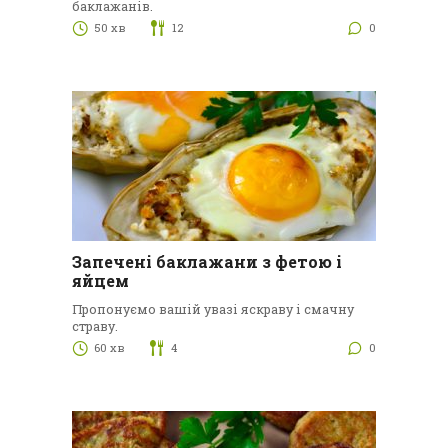
баклажанів.
50 хв
12
0
Запечені баклажани з фетою і
яйцем
Пропонуємо вашій увазі яскраву і смачну
страву.
60 хв
4
0