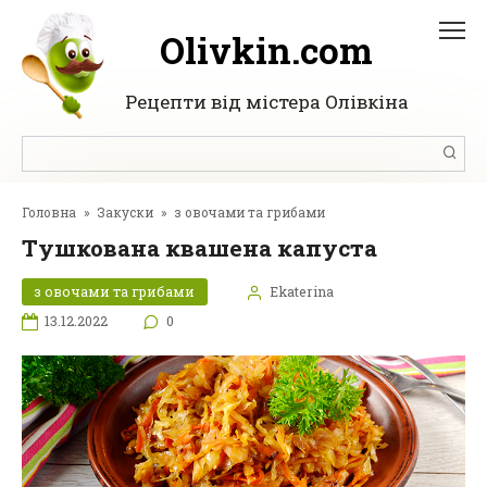
Перейти
до
Olivkin.com
вмісту
Рецепти від містера Олівкіна
Пошук:
Головна
»
Закуски
»
з овочами та грибами
Тушкована квашена капуста
з овочами та грибами
Ekaterina
13.12.2022
0