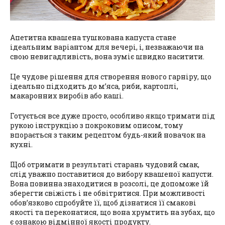
Апетитна квашена тушкована капуста стане
ідеальним варіантом для вечері, і, незважаючи на
свою невигадливість, вона зуміє швидко наситити.
Це чудове рішення для створення нового гарніру, що
ідеально підходить до м’яса, риби, картоплі,
макаронних виробів або каші.
Готується все дуже просто, особливо якщо тримати під
рукою інструкцію з покроковим описом, тому
впорається з таким рецептом будь-який новачок на
кухні.
Щоб отримати в результаті старань чудовий смак,
слід уважно поставитися до вибору квашеної капусти.
Вона повинна знаходитися в розсолі, це допоможе їй
зберегти свіжість і не обвітритися. При можливості
обов’язково спробуйте її, щоб дізнатися її смакові
якості та переконатися, що вона хрумтить на зубах, що
є ознакою відмінної якості продукту.