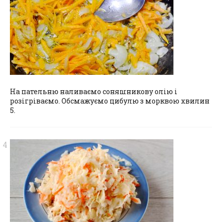
На пательню наливаємо соняшникову олію і
розігріваємо. Обсмажуємо цибулю з морквою хвилин
5.