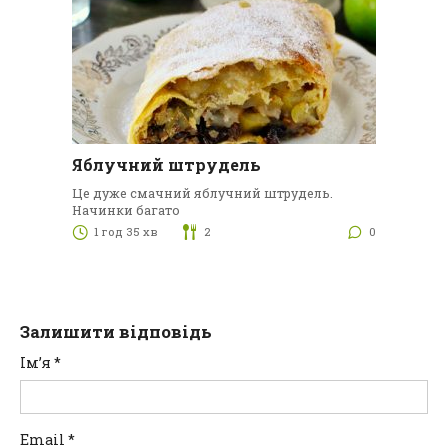
Яблучний штрудель
Це дуже смачний яблучний штрудель.
Начинки багато
1 год 35 хв
2
0
Залишити відповідь
Ім’я
*
Email
*