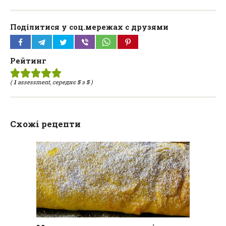
Поділитися у соц.мережах с друзями
Рейтинг
(
1
assessment, середнє
5
з
5
)
Схожі рецепти