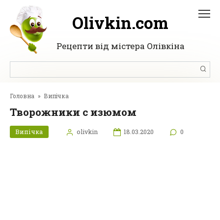
Перейти
до
Olivkin.com
вмісту
Рецепти від містера Олівкіна
Пошук:
Головна
»
Випічка
Творожники с изюмом
Випічка
olivkin
18.03.2020
0