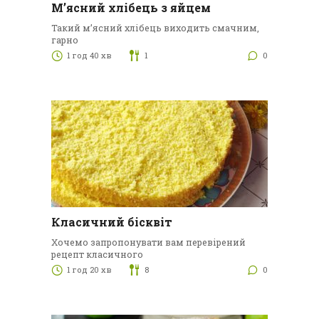
М’ясний хлібець з яйцем
Такий м’ясний хлібець виходить смачним,
гарно
1 год 40 хв
1
0
Класичний бісквіт
Хочемо запропонувати вам перевірений
рецепт класичного
1 год 20 хв
8
0