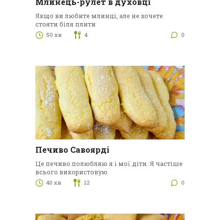
Млинець-рулет в духовці
Якщо ви любите млинці, але не хочете
стояти біля плити
50 хв
4
0
Печиво Савоярді
Це печиво полюбляю я і мої діти. Я частіше
всього використовую
40 хв
12
0