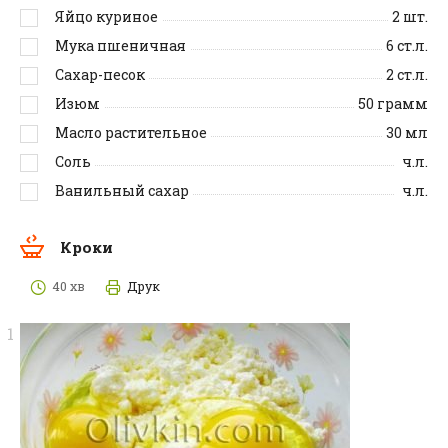
Яйцо куриное
2
шт.
Мука пшеничная
6
ст.л.
Сахар-песок
2
ст.л.
Изюм
50
грамм
Масло растительное
30
мл
Соль
ч.л.
Ванильный сахар
ч.л.
Кроки
40 хв
Друк