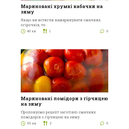
Мариновані хрумкі кабачки на
зиму
Якщо ви встигли намаринувати смачних
огірочків, то
40 хв
1
0
Мариновані помідори з гірчицею
на зиму
Пропонуємо рецепт заготівлі смачних
помідорів з гірчицею на зиму.
55 хв
2
0