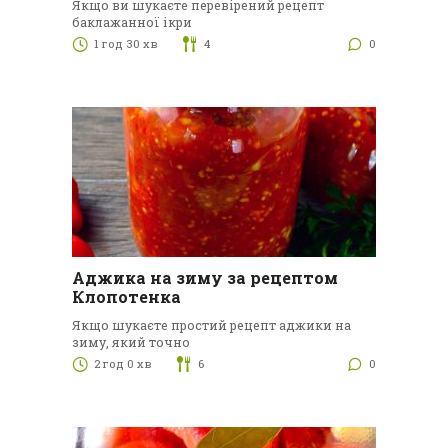
Якщо ви шукаєте перевірений рецепт
баклажанної ікри
1 год 30 хв
4
0
Аджика на зиму за рецептом
Клопотенка
Якщо шукаєте простий рецепт аджики на
зиму, який точно
2 год 0 хв
6
0