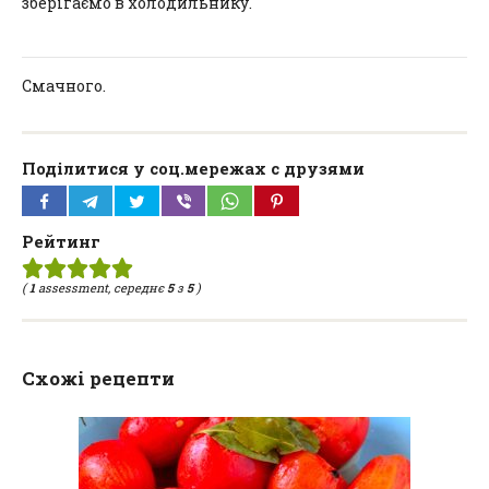
зберігаємо в холодильнику.
Смачного.
Поділитися у соц.мережах с друзями
Рейтинг
(
1
assessment, середнє
5
з
5
)
Схожі рецепти