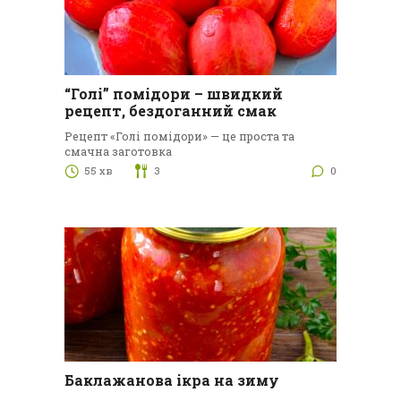
“Голі” помідори – швидкий
рецепт, бездоганний смак
Рецепт «Голі помідори» — це проста та
смачна заготовка
55 хв
3
0
Баклажанова ікра на зиму