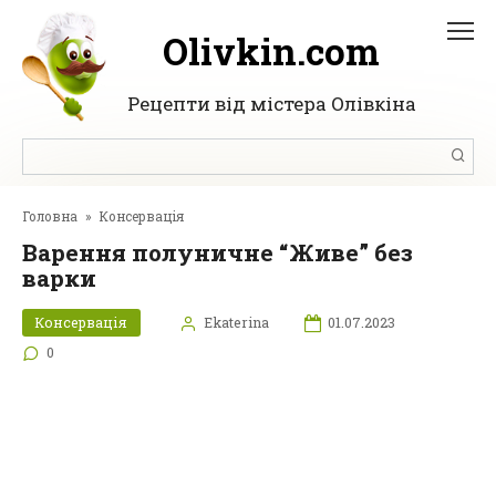
Перейти
до
Olivkin.com
вмісту
Рецепти від містера Олівкіна
Пошук:
Головна
»
Консервація
Варення полуничне “Живе” без
варки
Консервація
Ekaterina
01.07.2023
0