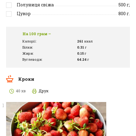
Полуниця свіжа
500
г;
Цукор
800
г.
На 100 грам –
Калорії:
261
ккал
Білки:
0.31
г
Жири:
0.15
г
Вуглеводи:
64.24
г
Кроки
40 хв
Друк