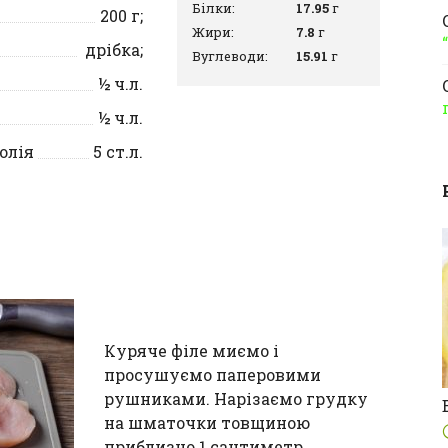
Білки:
17.95
г
200
г;
Жири:
7.8
г
дрібка;
Вуглеводи:
15.91
г
½
ч.л.
½
ч.л.
олія
5
ст.л.
Куряче філе миємо і
просушуємо паперовими
рушниками. Нарізаємо грудку
на шматочки товщиною
приблизно 1 сантиметр.