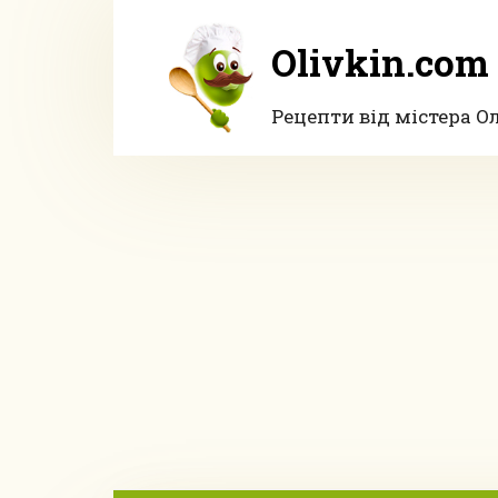
Перейти
до
Olivkin.com
вмісту
Рецепти від містера О