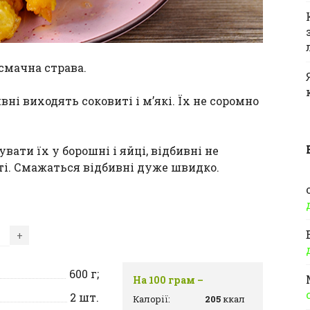
смачна страва.
вні виходять соковиті і м’які. Їх не соромно
ати їх у борошні і яйці, відбивні не
оті. Смажаться відбивні дуже швидко.
+
600
г;
На 100 грам –
2
шт.
Калорії:
205
ккал