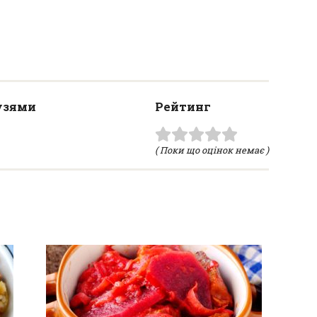
узями
Рейтинг
( Поки що оцінок немає )