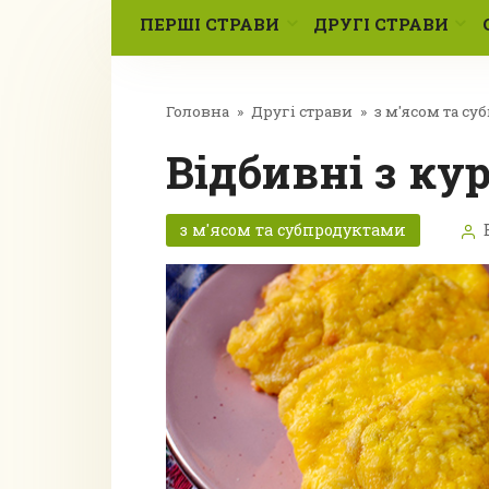
ПЕРШІ СТРАВИ
ДРУГІ СТРАВИ
Головна
»
Другі страви
»
з м'ясом та с
Відбивні з к
з м'ясом та субпродуктами