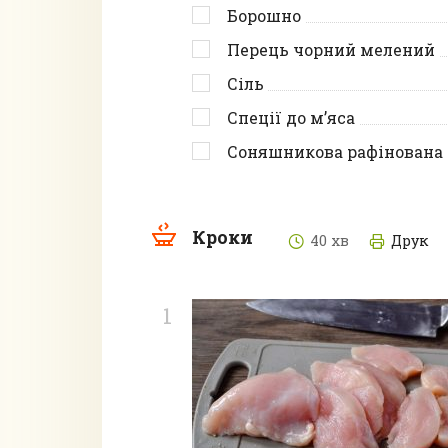
Борошно
Перець чорний мелений
Сіль
Спеції до м’яса
Соняшникова рафінована 
Кроки
40 хв
Друк