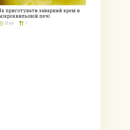
Як приготувати заварний крем в
мікрохвильовій печі
Десерти
15 хв
1