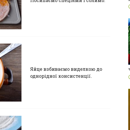
Посипаємо спеціями і солимо.
Яйце взбиваємо виделкою до
однорідної консистенції.