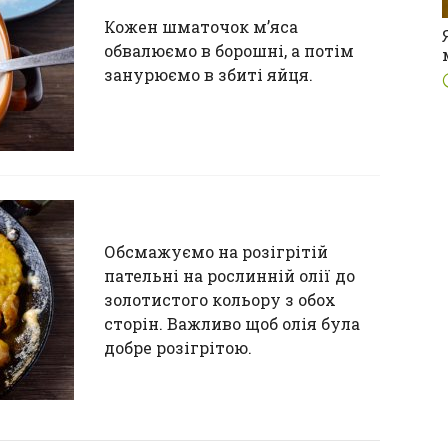
Кожен шматочок м’яса
обвалюємо в борошні, а потім
занурюємо в збиті яйця.
Обсмажуємо на розігрітій
пательні на рослинній олії до
золотистого кольору з обох
сторін. Важливо щоб олія була
добре розігрітою.