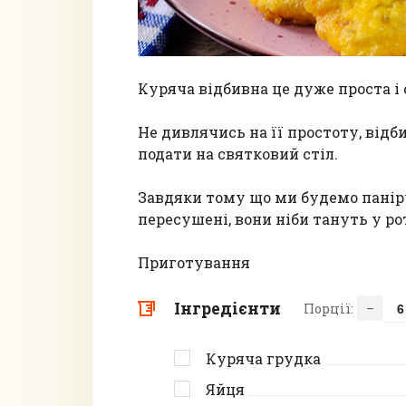
Куряча відбивна це дуже проста і 
Не дивлячись на її простоту, відби
подати на святковий стіл.
Завдяки тому що ми будемо панірув
пересушені, вони ніби тануть у р
Приготування
Інгредієнти
Порції:
–
Куряча грудка
Яйця