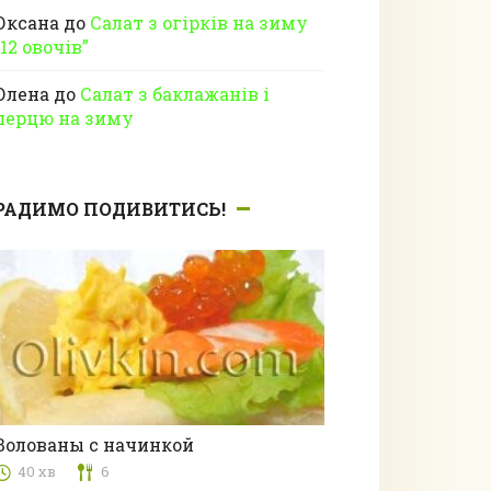
Оксана
до
Салат з огірків на зиму
“12 овочів”
Олена
до
Салат з баклажанів і
перцю на зиму
РАДИМО ПОДИВИТИСЬ!
Волованы с начинкой
40 хв
6
з рибою та морепродуктами