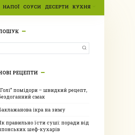
НАПОЇ
СОУСИ
ДЕСЕРТИ
КУХНЯ
ПОШУК
Пошук:
НОВІ РЕЦЕПТИ
“Голі” помідори – швидкий рецепт,
бездоганний смак
Баклажанова ікра на зиму
Як правильно їсти суші: поради від
японських шеф-кухарів