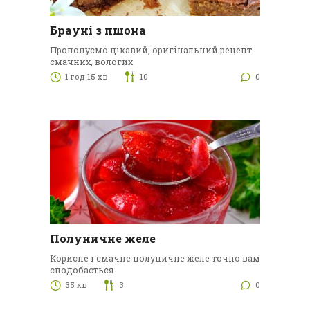
Брауні з пшона
Пропонуємо цікавий, оригінальний рецепт
смачних, вологих
1 год 15 хв
10
0
Полуничне желе
Корисне і смачне полуничне желе точно вам
сподобається.
35 хв
3
0