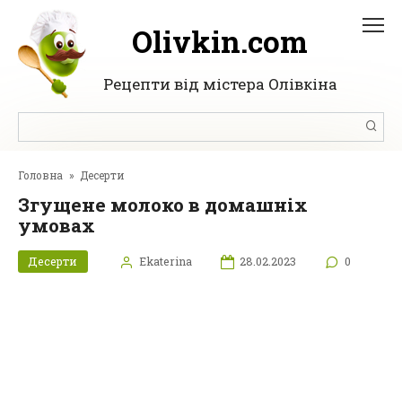
Перейти
до
Olivkin.com
вмісту
Рецепти від містера Олівкіна
Пошук:
Головна
»
Десерти
Згущене молоко в домашніх
умовах
Десерти
Ekaterina
28.02.2023
0