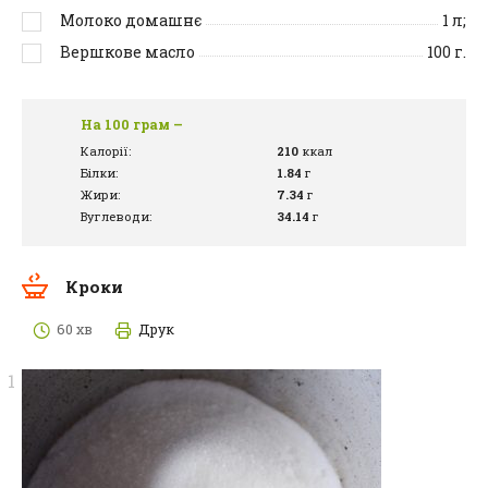
Молоко домашнє
1
л;
Вершкове масло
100
г.
На 100 грам –
Калорії:
210
ккал
Білки:
1.84
г
Жири:
7.34
г
Вуглеводи:
34.14
г
Кроки
60 хв
Друк