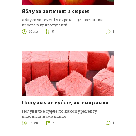
Яблука запечені з сиром
Яблука запечені з сиром – це настільки
проста в приготуванні
40 хв
5
1
Полуничне суфле, як хмаринка
Полуничне суфле по даному рецепту
виходить дуже ніжне
35 хв
7
1