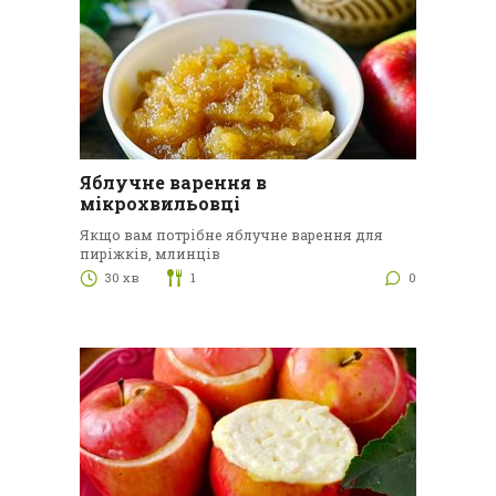
Яблучне варення в
мікрохвильовці
Якщо вам потрібне яблучне варення для
пиріжків, млинців
30 хв
1
0