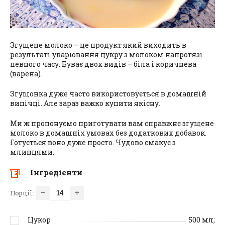
Згущене молоко – це продукт який виходить в
результаті уварювання цукру з молоком напротязі
певного часу. Буває двох видів – біла і коричнева
(варена).
Згущонка дуже часто використовується в домашній
випічці. Але зараз важко купити якісну.
Ми ж пропонуємо приготувати вам справжнє згущене
молоко в домашніх умовах без додаткових добавок.
Готується воно дуже просто. Чудово смакує з
млинцями.
Інгредієнти
–
+
Порції:
Цукор
500
мл;