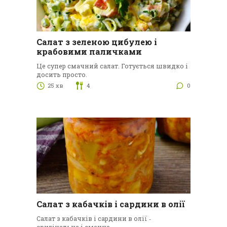
Салат з зеленою цибулею і
крабовими паличками
Це супер смачний салат. Готується швидко і
досить просто.
25 хв
4
0
Салат з кабачків і сардини в олії
Салат з кабачків і сардини в олії ‑