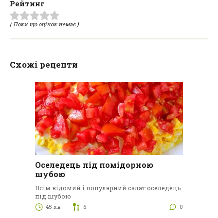
Рейтинг
( Поки що оцінок немає )
Схожі рецепти
Оселедець під помідорною
шубою
Всім відомий і популярний салат оселедець
під шубою
45 хв
6
0