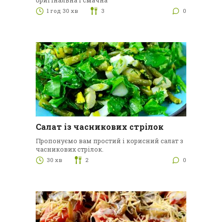
оригінальна і смачна
1 год 30 хв
3
0
Салат із часникових стрілок
Пропонуємо вам простий і корисний салат з
часникових стрілок.
30 хв
2
0