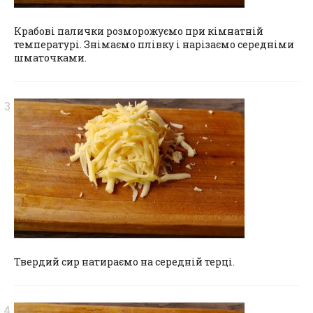
Крабові палички розморожуємо при кімнатній
температурі. Знімаємо плівку і нарізаємо середніми
шматочками.
Твердий сир натираємо на середній терці.