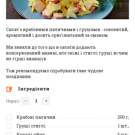
Салат з крабовими паличками і грушами ‑ соковитий,
ароматний і досить оригінальний за смаком.
Ми звикли до того що в салати додають
консервований ананас, але свіжі і стиглі груші нічим
не гірші ананасів.
Тож рекомендуємо спробувати таке чудове
поєднання.
Інгредієнти
–
+
Порції:
Крабові палички
200
г;
Груші стиглі
1
шт.;
Курячі яйця
3
шт.;