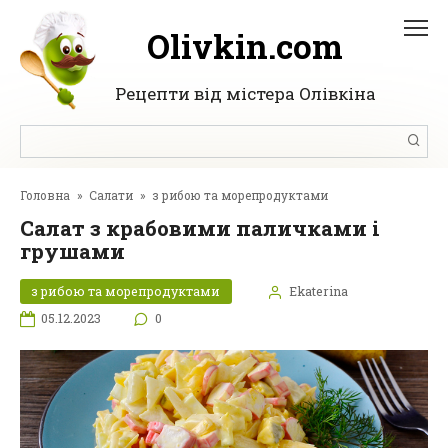
Перейти
до
Olivkin.com
вмісту
Рецепти від містера Олівкіна
Пошук:
Головна
»
Салати
»
з рибою та морепродуктами
Салат з крабовими паличками і
грушами
з рибою та морепродуктами
Ekaterina
05.12.2023
0