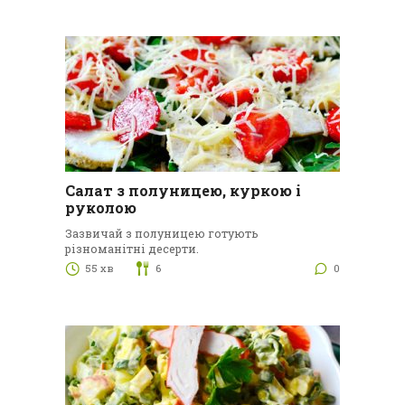
Салат з полуницею, куркою і
руколою
Зазвичай з полуницею готують
різноманітні десерти.
55 хв
6
0