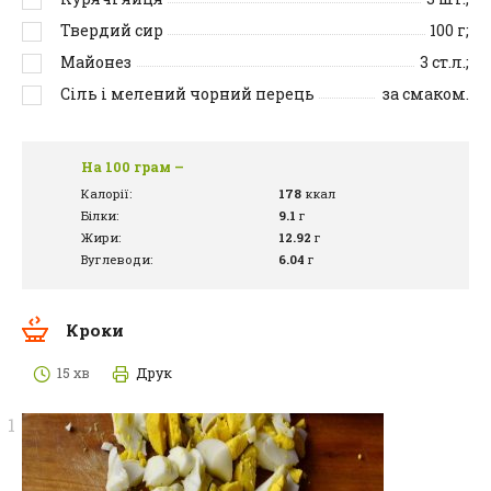
Твердий сир
100
г;
Майонез
3
ст.л.;
Сіль і мелений чорний перець
за смаком.
На 100 грам –
Калорії:
178
ккал
Білки:
9.1
г
Жири:
12.92
г
Вуглеводи:
6.04
г
Кроки
15 хв
Друк