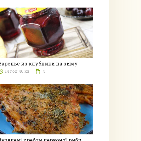
Варенье из клубники на зиму
14 год 40 хв
4
Консервація
Запечені хребти червоної риби