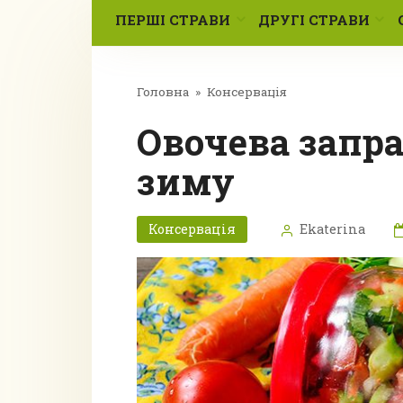
ПЕРШІ СТРАВИ
ДРУГІ СТРАВИ
Головна
»
Консервація
Овочева заправка для супу на
зиму
Консервація
Ekaterina