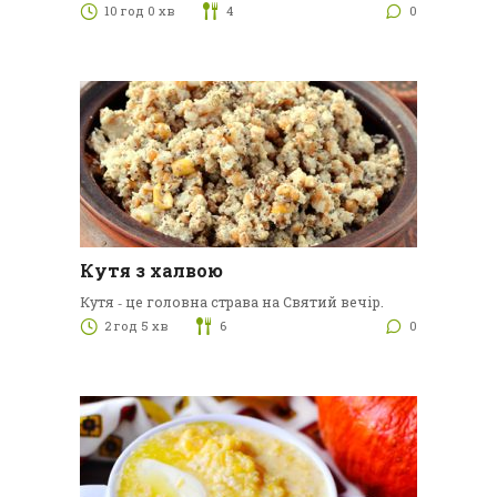
10 год 0 хв
4
0
Кутя з халвою
Кутя ‑ це головна страва на Святий вечір.
2 год 5 хв
6
0