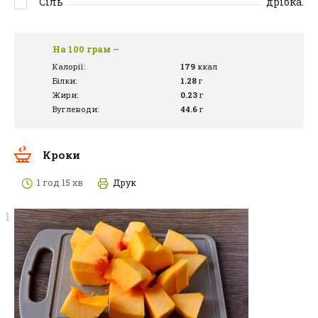
Сіль
дрібка.
На 100 грам –
Калорії:
179
ккал
Білки:
1.28
г
Жири:
0.23
г
Вуглеводи:
44.6
г
Кроки
1 год 15 хв
Друк