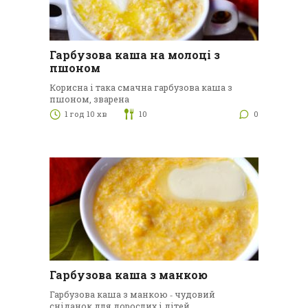
Гарбузова каша на молоці з
пшоном
Корисна і така смачна гарбузова каша з
пшоном, зварена
1 год 10 хв
10
0
Гарбузова каша з манкою
Гарбузова каша з манкою ‑ чудовий
сніданок для дорослих і дітей.