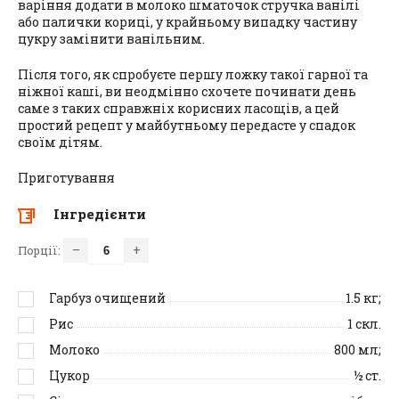
варіння додати в молоко шматочок стручка ванілі
або палички кориці, у крайньому випадку частину
цукру замінити ванільним.
Після того, як спробуєте першу ложку такої гарної та
ніжної каші, ви неодмінно схочете починати день
саме з таких справжніх корисних ласощів, а цей
простий рецепт у майбутньому передасте у спадок
своїм дітям.
Приготування
Інгредієнти
–
+
Порції:
Гарбуз очищений
1.5
кг;
Рис
1
скл.
Молоко
800
мл;
Цукор
½
ст.