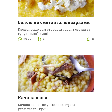
Банош на сметані зі шкварками
Пропонуємо вам сьогодні рецепт страви із
гуцульської кухні.
35 хв
4
0
Качана каша
Качана каша ‑ це унікальна страва
української кухні