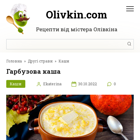
Перейти
до
Olivkin.com
вмісту
Рецепти від містера Олівкіна
Пошук:
Головна
»
Другі страви
»
Каши
Гарбузова каша
Каши
Ekaterina
30.10.2022
0