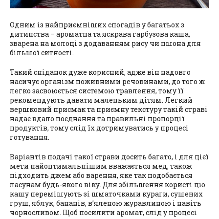
Одним із найприємніших спогадів у багатьох з
дитинства – ароматна та яскрава гарбузова каша,
зварена на молоці з додаванням рису чи пшона для
більшої ситності.
Такий сніданок дуже корисний, адже він надовго
насичує організм поживними речовинами, до того ж
легко засвоюється системою травлення, тому її
рекомендують давати маленьким дітям. Легкий
вершковий присмак та приємну текстуру такій страві
надає вдало поєднання та правильні пропорції
продуктів, тому слід їх дотримуватись у процесі
готування.
Варіантів подачі такої страви досить багато, і для цієї
мети найоптимальнішим вважається мед, також
підходить джем або варення, яке так подобається
ласунам будь-якого віку. Для збільшення користі цю
кашу перемішують зі шматочками кураги, сушених
груш, яблук, бананів, в’яленою журавлиною і навіть
чорносливом. Щоб посилити аромат, слід у процесі