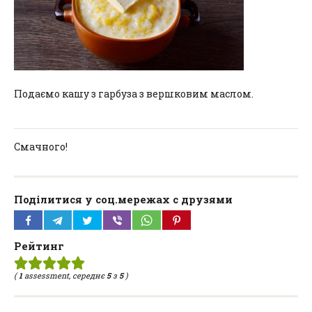
Подаємо кашу з гарбуза з вершковим маслом.
Смачного!
Поділитися у соц.мережах с друзями
Рейтинг
(
1
assessment, середнє
5
з
5
)