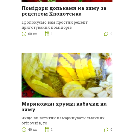
Помідори дольками на зиму за
рецептом Клопотенка
Пропонуємо вам простий рецепт
приготування помідорів
60 хв
1
0
Мариновані хрумкі кабачки на
зиму
Якщо ви встигли намаринувати смачних
огірочків, то
40 хв
1
0