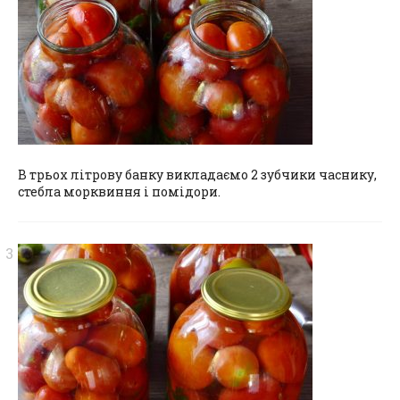
В трьох літрову банку викладаємо 2 зубчики часнику,
стебла морквиння і помідори.