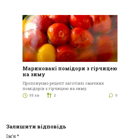
Мариновані помідори з гірчицею
на зиму
Пропонуємо рецепт заготівлі смачних
помідорів з гірчицею на зиму.
55 хв
2
0
Залишити відповідь
Ім’я
*