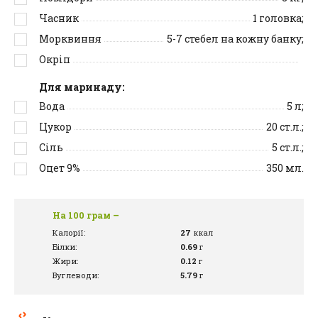
Часник
1
головка;
Морквиння
5-7
стебел на кожну банку;
Окріп
Для маринаду:
Вода
5
л;
Цукор
20
ст.л.;
Сіль
5
ст.л.;
Оцет 9%
350
мл.
На 100 грам –
Калорії:
27
ккал
Білки:
0.69
г
Жири:
0.12
г
Вуглеводи:
5.79
г