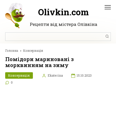
Перейти
до
Olivkin.com
вмісту
Рецепти від містера Олівкіна
Пошук:
Головна
»
Консервація
Помідори мариновані з
морквинням на зиму
Консервація
Ekaterina
15.10.2023
0