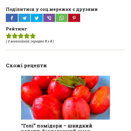
Поділитися у соц.мережах с друзями
Рейтинг
(
1
assessment, середнє
5
з
5
)
Схожі рецепти
“Голі” помідори – швидкий