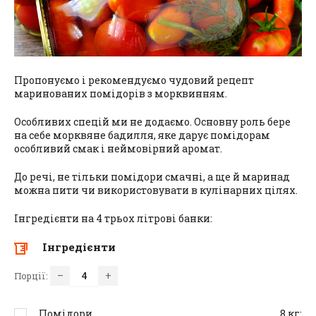
Пропонуємо і рекомендуємо чудовий рецепт
маринованих помідорів з морквинням.
Особливих спецій ми не додаємо. Основну роль бере
на себе морквяне бадилля, яке дарує помідорам
особливий смак і неймовірний аромат.
До речі, не тільки помідори смачні, а ще й маринад
можна пити чи використовувати в кулінарних цілях.
Інгредієнти на 4 трьох літрові банки:
Інгредієнти
–
+
Порції:
Помідори
8
кг;