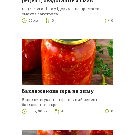
рецепт, бездоганний смак
Рецепт «Голі помідори» — це проста та
смачна заготовка
55 хв
3
0
Баклажанова ікра на зиму
Якщо ви шукаєте перевірений рецепт
баклажанної ікри
1 год 30 хв
4
0