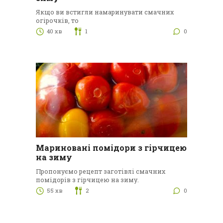
Якщо ви встигли намаринувати смачних
огірочків, то
40 хв
1
0
Мариновані помідори з гірчицею
на зиму
Пропонуємо рецепт заготівлі смачних
помідорів з гірчицею на зиму.
55 хв
2
0