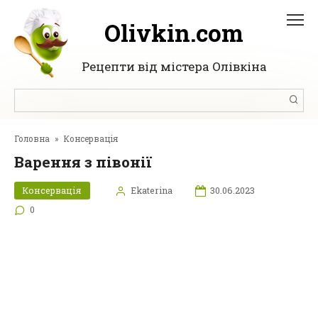
Перейти
до
Olivkin.com
вмісту
Рецепти від містера Олівкіна
Пошук:
Головна
»
Консервація
Варення з півонії
Консервація
Ekaterina
30.06.2023
0