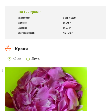
На 100 грам –
Калорії:
188
ккал
Білки:
0.09
г
Жири:
0.01
г
Вуглеводи:
47.04
г
Кроки
40 хв
Друк