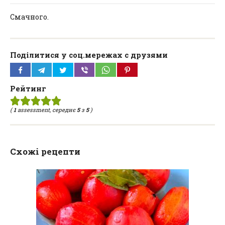
Смачного.
Поділитися у соц.мережах с друзями
Рейтинг
(
1
assessment, середнє
5
з
5
)
Схожі рецепти