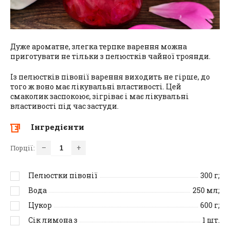
Дуже ароматне, злегка терпке варення можна
приготувати не тільки з пелюстків чайної троянди.
Із пелюстків півонії варення виходить не гірше, до
того ж воно має лікувальні властивості. Цей
смаколик заспокоює, зігріває і має лікувальні
властивості під час застуди.
Інгредієнти
–
+
Порції:
Пелюстки півонії
300
г;
Вода
250
мл;
Цукор
600
г;
Сік лимона з
1
шт.