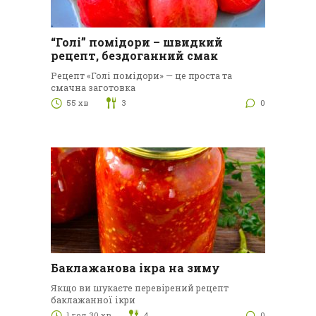
“Голі” помідори – швидкий
рецепт, бездоганний смак
Рецепт «Голі помідори» — це проста та
смачна заготовка
55 хв
3
0
Баклажанова ікра на зиму
Якщо ви шукаєте перевірений рецепт
баклажанної ікри
1 год 30 хв
4
0