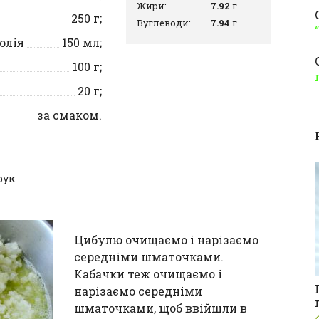
Жири:
7.92
г
250
г;
Вуглеводи:
7.94
г
олія
150
мл;
100
г;
20
г;
за смаком.
рук
Цибулю очищаємо і нарізаємо
середніми шматочками.
Кабачки теж очищаємо і
нарізаємо середніми
шматочками, щоб ввійшли в