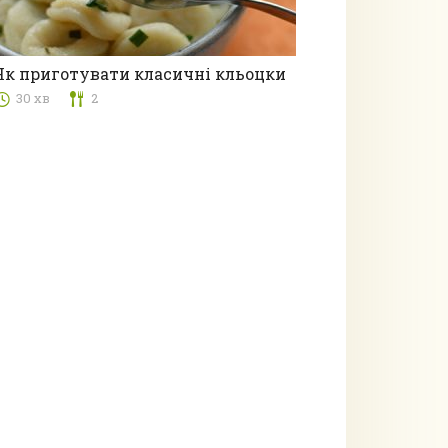
Як приготувати класичні кльоцки
30 хв
2
Вареники