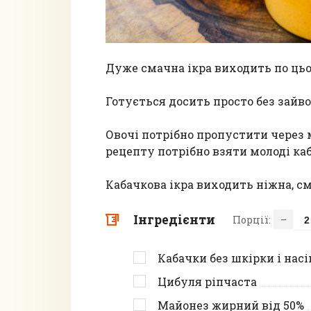
Дуже смачна ікра виходить по ць
Готується досить просто без зайво
Овочі потрібно пропустити через м
рецепту потрібно взяти молоді ка
Кабачкова ікра виходить ніжна, см
Інгредієнти
Порції:
–
Кабачки без шкірки і нас
Цибуля ріпчаста
Майонез жирний від 50%