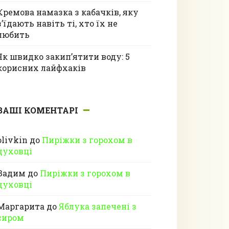
Кремова намазка з кабачків, яку
з’їдають навіть ті, хто їх не
любить
Як швидко закип’ятити воду: 5
корисних лайфхаків
ВАШІ КОМЕНТАРІ
olivkin
до
Пиріжки з горохом в
духовці
Вадим
до
Пиріжки з горохом в
духовці
Маргарита
до
Яблука запечені з
сиром