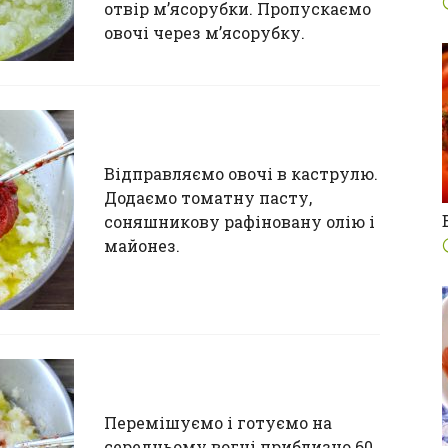
отвір м’ясорубки. Пропускаємо
овочі через м’ясорубку.
Відправляємо овочі в каструлю.
Додаємо томатну пасту,
соняшникову рафіновану олію і
майонез.
Перемішуємо і готуємо на
середньому вогні приблизно 60