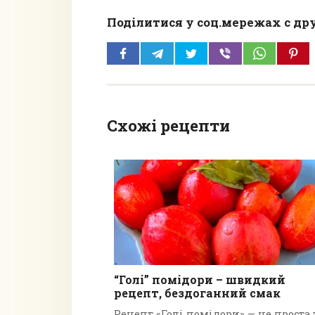
Поділитися у соц.мережах с др
Схожі рецепти
“Голі” помідори – швидкий
рецепт, бездоганний смак
Рецепт «Голі помідори» — це проста 