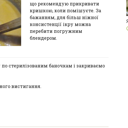
що рекомендую прикривати
кришкою, коли помішуєте. За
бажанням, для більш ніжної
консистенції ікру можна
перебити погружним
блендером.
 по стерилізованим баночкам і закриваємо
ного вистигання.