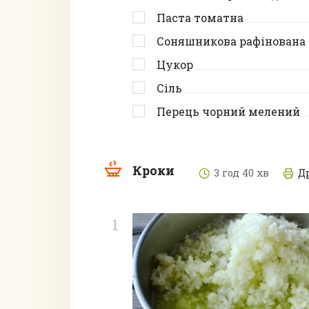
Паста томатна
Соняшникова рафінована 
Цукор
Сіль
Перець чорний мелений
Кроки
3 год 40 хв
Д