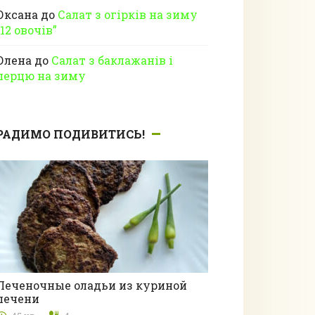
Оксана
до
Салат з огірків на зиму
“12 овочів”
Олена
до
Салат з баклажанів і
перцю на зиму
РАДИМО ПОДИВИТИСЬ!
Печеночные оладьи из куриной
печени
Другі страви