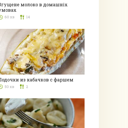
Згущене молоко в домашніх
умовах
Десерти
60 хв
14
Лодочки из кабачков с фаршем
50 хв
2
Другі страви