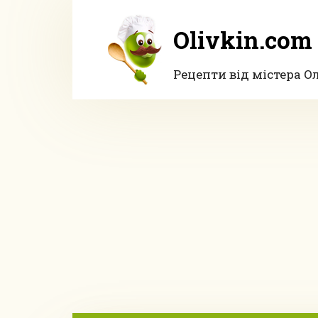
Перейти
до
Olivkin.com
вмісту
Рецепти від містера О