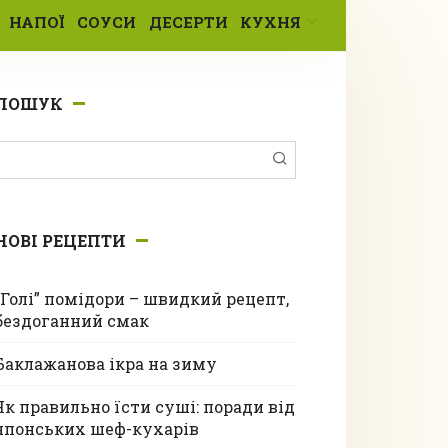
НАПОЇ
СОУСИ
ДЕСЕРТИ
КУХНЯ
ПОШУК
Пошук:
НОВІ РЕЦЕПТИ
“Голі” помідори – швидкий рецепт,
бездоганний смак
Баклажанова ікра на зиму
Як правильно їсти суші: поради від
японських шеф-кухарів