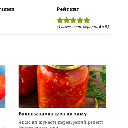
узями
Рейтинг
(
1
assessment, середнє
5
з
5
)
Баклажанова ікра на зиму
Якщо ви шукаєте перевірений рецепт
та
баклажанної ікри