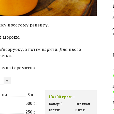
ому простому рецепту.
ї мороки.
’ясорубку, а потім варити. Для цього
бачки.
ачна і ароматна.
+
іння
3
кг;
На 100 грам –
500
г;
Калорії:
107
ккал
Білки:
0.82
г
250
г;