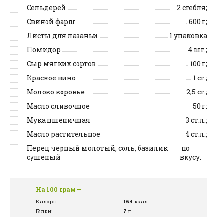
Сельдерей
2
стебля;
Свиной фарш
600
г;
Листы для лазаньи
1
упаковка
Помидор
4
шт.;
Сыр мягких сортов
100
г;
Красное вино
1
ст.;
Молоко коровье
2,5
ст.;
Масло сливочное
50
г;
Мука пшеничная
3
ст.л.;
Масло растительное
4
ст.л.;
Перец черный молотый, соль, базилик
по
сушеный
вкусу.
На 100 грам –
Калорії:
164
ккал
Білки:
7
г