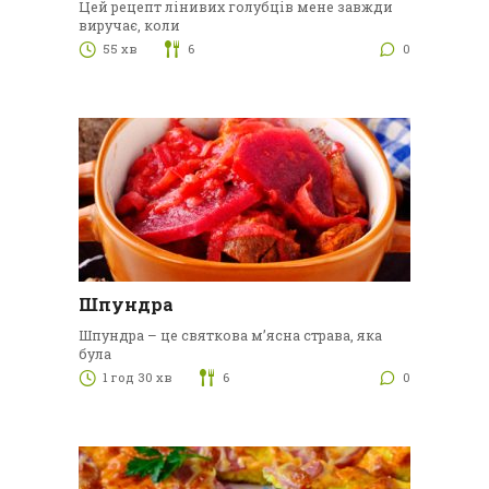
Цей рецепт лінивих голубців мене завжди
виручає, коли
55 хв
6
0
Шпундра
Шпундра – це святкова м’ясна страва, яка
була
1 год 30 хв
6
0