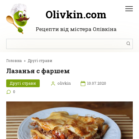
Перейти
до
Olivkin.com
вмісту
Рецепти від містера Олівкіна
Пошук:
Головна
»
Другі страви
Лазанья с фаршем
Другі страви
olivkin
10.07.2020
0