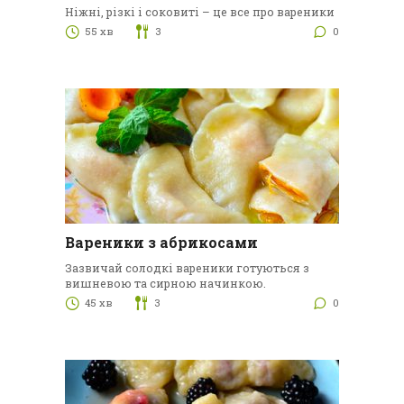
Ніжні, різкі і соковиті – це все про вареники
55 хв
3
0
Вареники з абрикосами
Зазвичай солодкі вареники готуються з
вишневою та сирною начинкою.
45 хв
3
0