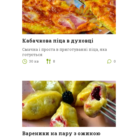
Кабачкова піца в духовці
Смачна і проста в приготуванні піца, яка
готується
30 хв
8
0
Вареники на пару з ожиною