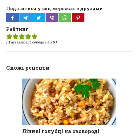
Поділитися у соц.мережах с друзями
Рейтинг
(
1
assessment, середнє
5
з
5
)
Схожі рецепти
Ліниві голубці на сковороді