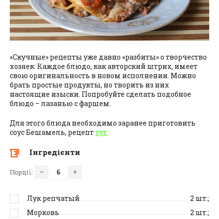
«Скучные» рецепты уже давно «разбиты» о творчество
хозяек. Каждое блюдо, как авторский штрих, имеет
свою оригинальность в новом исполнении. Можно
брать простые продукты, но творить из них
настоящие изыски. Попробуйте сделать подобное
блюдо – лазанью с фаршем.
Для этого блюда необходимо заранее приготовить
соус Бешамель, рецепт
тут
.
Інгредієнти
–
+
Порції:
Лук репчатый
2
шт.;
Морковь
2
шт.;