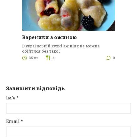
Вареники з ожиною
В українській кухні аж ніяк не можна
обійтися без такої
35 хв
4
0
Залишити відповідь
Ім’я
*
Email
*