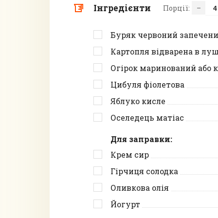
Інгредієнти
Порції:
–
Буряк червоний запечен
Картопля відварена в лу
Огірок маринований або 
Цибуля фіолетова
Яблуко кисле
Оселедець матіас
Для заправки:
Крем сир
Гірчиця солодка
Оливкова олія
Йогурт