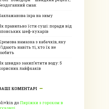
бездоганний смак
Баклажанова ікра на зиму
Як правильно їсти суші: поради від
японських шеф-кухарів
Кремова намазка з кабачків, яку
з’їдають навіть ті, хто їх не
любить
Як швидко закип’ятити воду: 5
корисних лайфхаків
ВАШІ КОМЕНТАРІ
olivkin
до
Пиріжки з горохом в
духовці