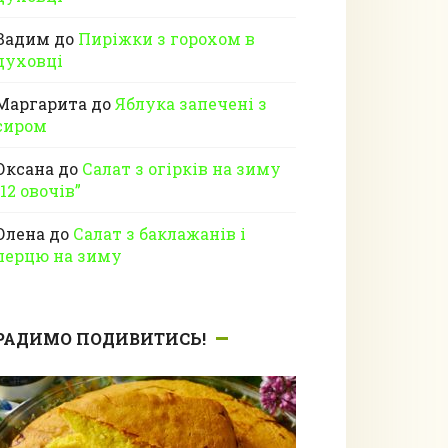
Вадим
до
Пиріжки з горохом в
духовці
Маргарита
до
Яблука запечені з
сиром
Оксана
до
Салат з огірків на зиму
“12 овочів”
Олена
до
Салат з баклажанів і
перцю на зиму
РАДИМО ПОДИВИТИСЬ!