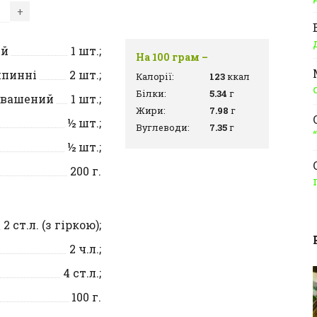
+
ий
1
шт.;
На 100 грам –
шпинні
2
шт.;
Калорії:
123
ккал
Білки:
5.34
г
квашений
1
шт.;
Жири:
7.98
г
½
шт.;
Вуглеводи:
7.35
г
½
шт.;
200
г.
2
ст.л. (з гіркою);
2
ч.л.;
4
ст.л.;
100
г.