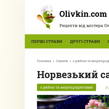
Перейти
до
Olivkin.com
вмісту
Рецепти від містера О
ПЕРШІ СТРАВИ
ДРУГІ СТРАВИ
Головна
»
Салати
»
з рибою та морепро
Норвезький с
з рибою та морепродуктами