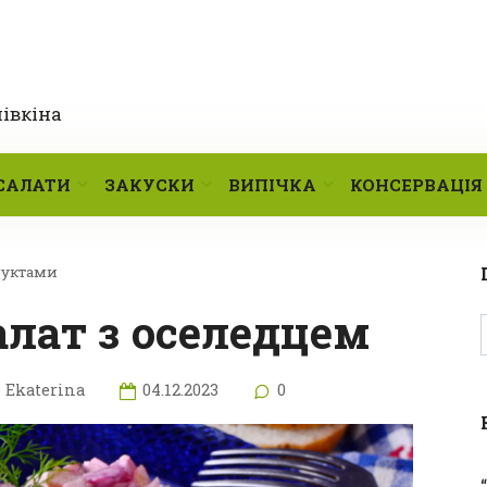
лівкіна
САЛАТИ
ЗАКУСКИ
ВИПІЧКА
КОНСЕРВАЦІЯ
дуктами
алат з оселедцем
Ekaterina
04.12.2023
0