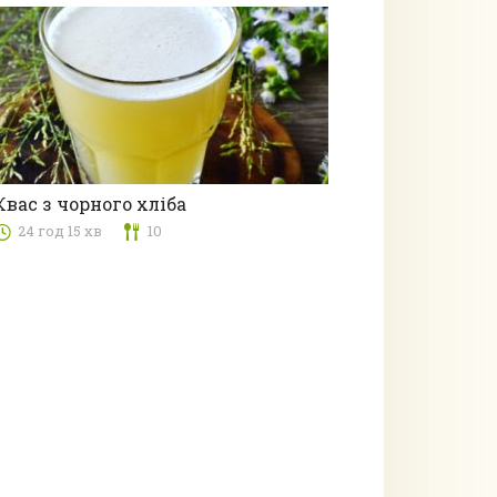
Квас з чорного хліба
24 год 15 хв
10
Напої