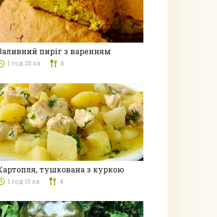
Заливний пиріг з варенням
1 год 25 хв
8
Випічка
Картопля, тушкована з куркою
1 год 15 хв
4
з м'ясом та субпродуктами