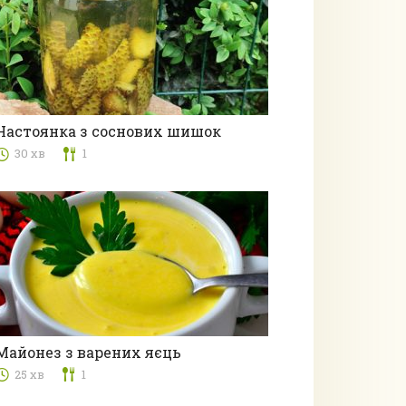
Настоянка з соснових шишок
30 хв
1
Напої
Майонез з варених яєць
25 хв
1
Соуси