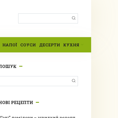
Пошук:
НАПОЇ
СОУСИ
ДЕСЕРТИ
КУХНЯ
ПОШУК
Пошук:
НОВІ РЕЦЕПТИ
“Голі” помідори – швидкий рецепт,