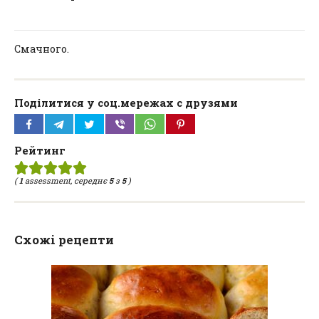
Смачного.
Поділитися у соц.мережах с друзями
Рейтинг
(
1
assessment, середнє
5
з
5
)
Схожі рецепти