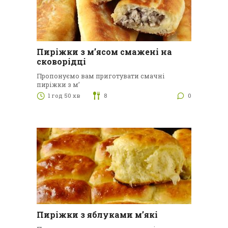
Пиріжки з м’ясом смажені на
сковорідці
Пропонуємо вам приготувати смачні
пиріжки з м’
1 год 50 хв
8
0
Пиріжки з яблуками м’які