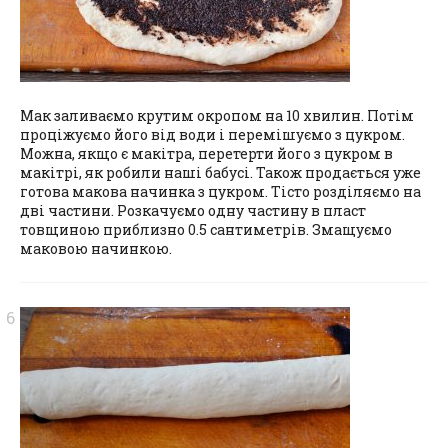
Мак заливаємо крутим окропом на 10 хвилин. Потім
проціжуємо його від води і перемішуємо з цукром.
Можна, якщо є макітра, перетерти його з цукром в
макітрі, як робили наші бабусі. Також продається уже
готова макова начинка з цукром. Тісто розділяємо на
дві частини. Розкачуємо одну частину в пласт
товщиною приблизно 0.5 сантиметрів. Змащуємо
маковою начинкою.