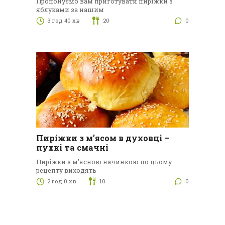
Пропонуємо вам приготувати пиріжки з
яблуками за нашим
3 год 40 хв
20
0
Пиріжки з м’ясом в духовці –
пухкі та смачні
Пиріжки з м’ясною начинкою по цьому
рецепту виходять
2 год 0 хв
10
0