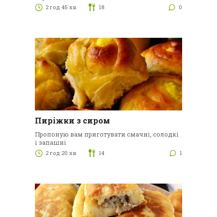
2 год 45 хв
18
0
Пиріжки з сиром
Пропоную вам приготувати смачні, солодкі
і запашні
2 год 20 хв
14
1