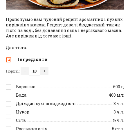
Пропонуємо вам чудовий рецепт ароматних і пухких
пиріжків з маком. Рецепт доволі бюджетний, так як
тісто на воді, без додавання яєць і вершкового масла.
Але пиріжки від того не гірші.
Для тіста:
Інгредієнти
–
+
Порції:
Борошно
600
г;
Вода
400
мл;
Дріжджі сухі швидкодіючі
3
ч.л.
Цукор
3
ч.л.
Сіль
½
ч.л.
Рослинна олія
5
ст.л.