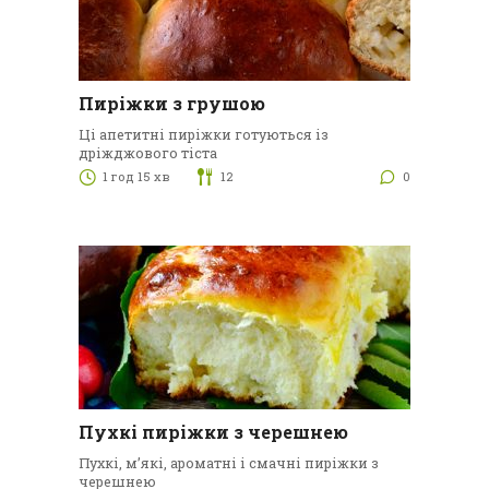
Пиріжки з грушою
Ці апетитні пиріжки готуються із
дріжджового тіста
1 год 15 хв
12
0
Пухкі пиріжки з черешнею
Пухкі, м’які, ароматні і смачні пиріжки з
черешнею