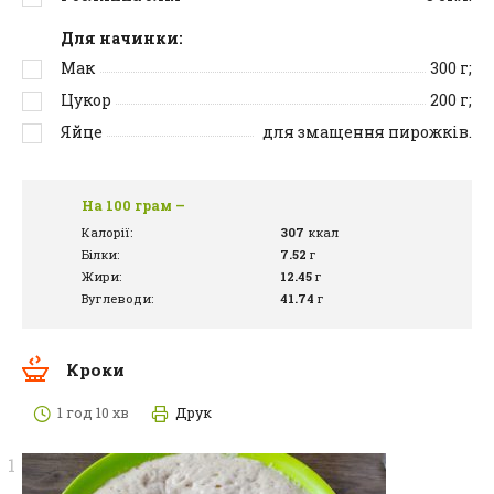
Для начинки:
Мак
300
г;
Цукор
200
г;
Яйце
для змащення пирожків.
На 100 грам –
Калорії:
307
ккал
Білки:
7.52
г
Жири:
12.45
г
Вуглеводи:
41.74
г
Кроки
1 год 10 хв
Друк