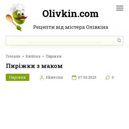
Перейти
до
Olivkin.com
вмісту
Рецепти від містера Олівкіна
Пошук:
Головна
»
Випічка
»
Пиріжки
Пиріжки з маком
Пиріжки
Ekaterina
07.03.2023
0